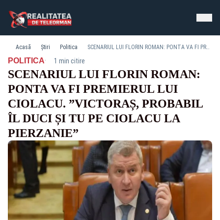
Acasă
Știri
Politica
SCENARIUL LUI FLORIN ROMAN: PONTA VA FI PREMIERUL LUI CIOLACU. ”VICTORAȘ, PROBABIL ÎL DUCI ȘI TU PE CIOLACU LA PIERZANIE”
·
POLITICA
1 min citire
SCENARIUL LUI FLORIN ROMAN:
PONTA VA FI PREMIERUL LUI
CIOLACU. ”VICTORAȘ, PROBABIL
ÎL DUCI ȘI TU PE CIOLACU LA
PIERZANIE”