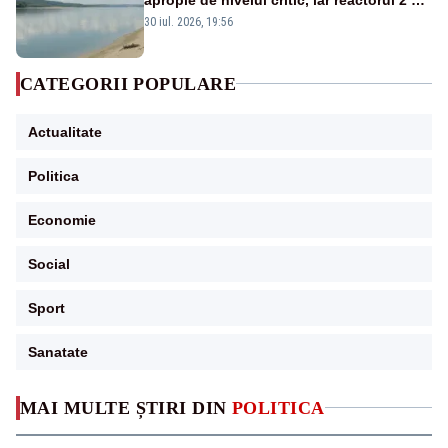
la Cernavodă ar putea fi oprit
30 iul. 2026, 19:56
CATEGORII POPULARE
Actualitate
Politica
Economie
Social
Sport
Sanatate
MAI MULTE ȘTIRI DIN
POLITICA