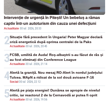
Intervenție de urgență în Pitești! Un bebeluș a rămas
captiv într-un autoturism din cauza unei defecțiuni
Actualitate
·
30 iul. 2026, 20:33
2
Situație fără precedent în Ungaria! Peter Magyar declară
criză energetică după oprirea centralei de la Paks
Actualitate
-
30 iul. 2026, 20:45
3
FCSB, umilită de Auda! Roș-albaștrii s-au făcut de râs și
au fost eliminați din Conference League
Actualitate
-
30 iul. 2026, 21:14
4
Alertă la graniță. Nou mesaj RO-Alert în nordul județului
Tulcea. MApN a ridicat de la sol două avioane F-16
Social
-
30 iul. 2026, 22:12
5
Alertă pe piața energiei! Dunărea se apropie de nivelul
critic, iar reactorul 2 de la Cernavodă ar putea fi oprit
Actualitate
-
30 iul. 2026, 19:56