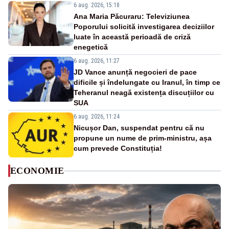
6 aug. 2026, 15:18
Ana Maria Păcuraru: Televiziunea
Poporului solicită investigarea deciziilor
luate în această perioadă de criză
enegetică
6 aug. 2026, 11:27
JD Vance anunță negocieri de pace
dificile și îndelungate cu Iranul, în timp ce
Teheranul neagă existența discuțiilor cu
SUA
6 aug. 2026, 11:24
Nicușor Dan, suspendat pentru că nu
propune un nume de prim-ministru, așa
cum prevede Constituția!
ECONOMIE