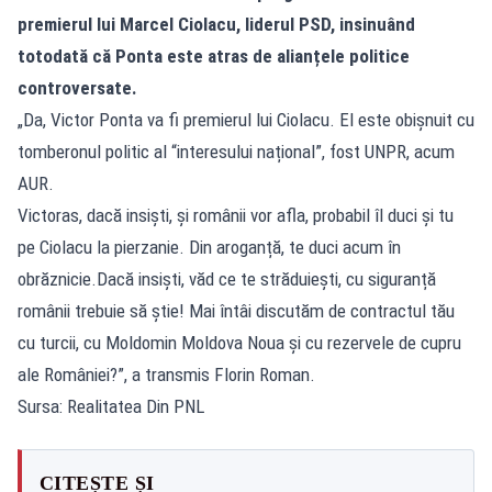
premierul lui Marcel Ciolacu, liderul PSD, insinuând
totodată că Ponta este atras de alianțele politice
controversate.
„Da, Victor Ponta va fi premierul lui Ciolacu. El este obișnuit cu
tomberonul politic al “interesului național”, fost UNPR, acum
AUR.
Victoras, dacă insiști, și românii vor afla, probabil îl duci și tu
pe Ciolacu la pierzanie. Din aroganță, te duci acum în
obrăznicie.Dacă insiști, văd ce te străduiești, cu siguranță
românii trebuie să știe! Mai întâi discutăm de contractul tău
cu turcii, cu Moldomin Moldova Noua și cu rezervele de cupru
ale României?”, a transmis Florin Roman.
Sursa: Realitatea Din PNL
CITEȘTE ȘI