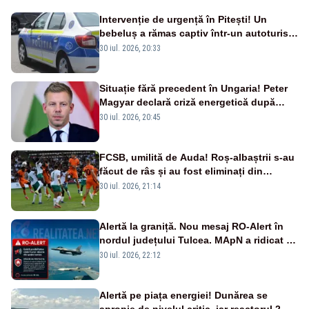
Intervenție de urgență în Pitești! Un
bebeluș a rămas captiv într-un autoturism
din cauza unei defecțiuni
30 iul. 2026, 20:33
Situație fără precedent în Ungaria! Peter
Magyar declară criză energetică după
oprirea centralei de la Paks
30 iul. 2026, 20:45
FCSB, umilită de Auda! Roș-albaștrii s-au
făcut de râs și au fost eliminați din
Conference League
30 iul. 2026, 21:14
Alertă la graniță. Nou mesaj RO-Alert în
nordul județului Tulcea. MApN a ridicat de
la sol două avioane F-16
30 iul. 2026, 22:12
Alertă pe piața energiei! Dunărea se
apropie de nivelul critic, iar reactorul 2 de