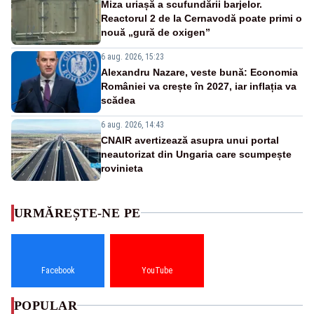
Miza uriașă a scufundării barjelor.
Reactorul 2 de la Cernavodă poate primi o
nouă „gură de oxigen”
6 aug. 2026, 15:23
Alexandru Nazare, veste bună: Economia
României va crește în 2027, iar inflația va
scădea
6 aug. 2026, 14:43
CNAIR avertizează asupra unui portal
neautorizat din Ungaria care scumpește
rovinieta
URMĂREȘTE-NE PE
Facebook
YouTube
POPULAR