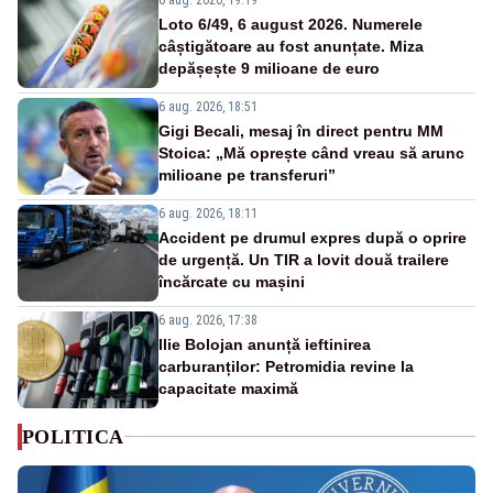
Loto 6/49, 6 august 2026. Numerele
câștigătoare au fost anunțate. Miza
depășește 9 milioane de euro
6 aug. 2026, 18:51
Gigi Becali, mesaj în direct pentru MM
Stoica: „Mă oprește când vreau să arunc
milioane pe transferuri”
6 aug. 2026, 18:11
Accident pe drumul expres după o oprire
de urgență. Un TIR a lovit două trailere
încărcate cu mașini
6 aug. 2026, 17:38
Ilie Bolojan anunță ieftinirea
carburanților: Petromidia revine la
capacitate maximă
POLITICA