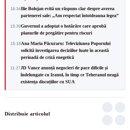
Ilie Bolojan evită un răspuns clar despre averea
16:34
partenerei sale: „Am respectat întotdeauna legea”
Guvernul a adoptat o hotărâre care aprobă
15:39
planurile de pregătire pentru riscuri
Ana Maria Păcuraru: Televiziunea Poporului
15:18
solicită investigarea deciziilor luate în această
perioadă de criză enegetică
JD Vance anunță negocieri de pace dificile și
11:27
îndelungate cu Iranul, în timp ce Teheranul neagă
existența discuțiilor cu SUA
Distribuie articolul