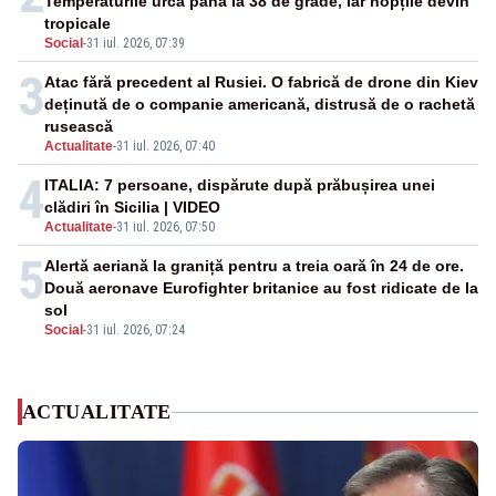
Temperaturile urcă până la 38 de grade, iar nopțile devin
tropicale
Social
-
31 iul. 2026, 07:39
3
Atac fără precedent al Rusiei. O fabrică de drone din Kiev
deținută de o companie americană, distrusă de o rachetă
rusească
Actualitate
-
31 iul. 2026, 07:40
4
ITALIA: 7 persoane, dispărute după prăbușirea unei
clădiri în Sicilia | VIDEO
Actualitate
-
31 iul. 2026, 07:50
5
Alertă aeriană la graniță pentru a treia oară în 24 de ore.
Două aeronave Eurofighter britanice au fost ridicate de la
sol
Social
-
31 iul. 2026, 07:24
ACTUALITATE