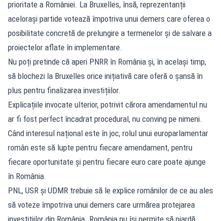
prioritate a României. La Bruxelles, însă, reprezentanții
acelorași partide votează împotriva unui demers care oferea o
posibilitate concretă de prelungire a termenelor și de salvare a
proiectelor aflate în implementare.
Nu poți pretinde că aperi PNRR în România și, în același timp,
să blochezi la Bruxelles orice inițiativă care oferă o șansă în
plus pentru finalizarea investițiilor.
Explicațiile invocate ulterior, potrivit cărora amendamentul nu
ar fi fost perfect încadrat procedural, nu conving pe nimeni.
Când interesul național este în joc, rolul unui europarlamentar
român este să lupte pentru fiecare amendament, pentru
fiecare oportunitate și pentru fiecare euro care poate ajunge
în România.
PNL, USR și UDMR trebuie să le explice românilor de ce au ales
să voteze împotriva unui demers care urmărea protejarea
investițiilor din România. România nu își permite să piardă