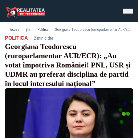
Acasă
Știri
Politica
Georgiana Teodorescu (europarlamentar AUR/ECR): „Au votat împotriva României! PNL, USR și UDMR au preferat disciplina de partid în locul interesului național”
·
POLITICA
2 min citire
Georgiana Teodorescu
(europarlamentar AUR/ECR): „Au
votat împotriva României! PNL, USR și
UDMR au preferat disciplina de partid
în locul interesului național”