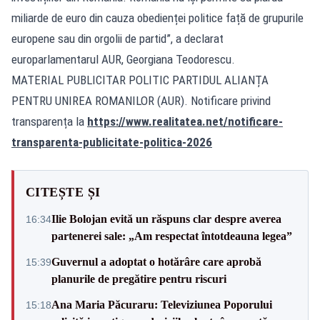
miliarde de euro din cauza obedienței politice față de grupurile
europene sau din orgolii de partid”, a declarat
europarlamentarul AUR, Georgiana Teodorescu.
MATERIAL PUBLICITAR POLITIC PARTIDUL ALIANȚA
PENTRU UNIREA ROMANILOR (AUR). Notificare privind
transparența la
https://www.realitatea.net/notificare-
transparenta-publicitate-politica-2026
CITEȘTE ȘI
Ilie Bolojan evită un răspuns clar despre averea
16:34
partenerei sale: „Am respectat întotdeauna legea”
Guvernul a adoptat o hotărâre care aprobă
15:39
planurile de pregătire pentru riscuri
Ana Maria Păcuraru: Televiziunea Poporului
15:18