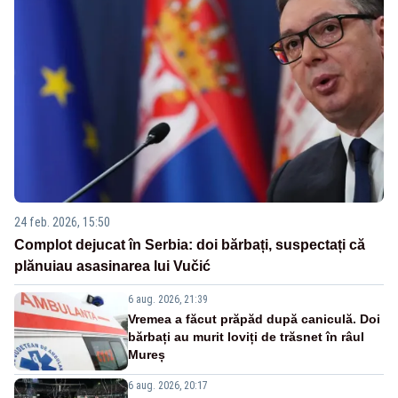
24 feb. 2026, 15:50
Complot dejucat în Serbia: doi bărbați, suspectați că
plănuiau asasinarea lui Vučić
6 aug. 2026, 21:39
Vremea a făcut prăpăd după caniculă. Doi
bărbați au murit loviți de trăsnet în râul
Mureș
6 aug. 2026, 20:17