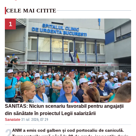
CELE MAI CITITE
1
SANITAS: Niciun scenariu favorabil pentru angajații
din sănătate în proiectul Legii salarizării
Sanatate
·
31 iul. 2026, 07:29
2
ANM a emis cod galben și cod portocaliu de caniculă.