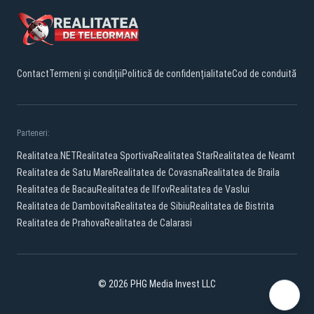
Contact
Termeni și condiții
Politică de confidențialitate
Cod de conduită
Parteneri:
Realitatea.NET
Realitatea Sportiva
Realitatea Star
Realitatea de Neamt
Realitatea de Satu Mare
Realitatea de Covasna
Realitatea de Braila
Realitatea de Bacau
Realitatea de Ilfov
Realitatea de Vaslui
Realitatea de Dambovita
Realitatea de Sibiu
Realitatea de Bistrita
Realitatea de Prahova
Realitatea de Calarasi
© 2026 PHG Media Invest LLC
Facebook
YouTube