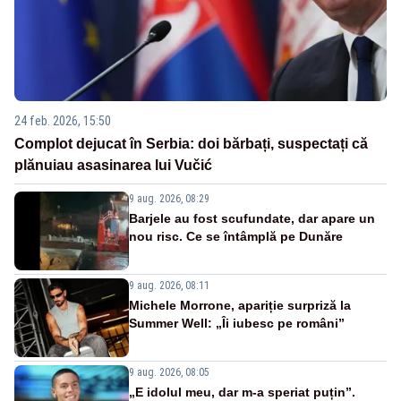
24 feb. 2026, 15:50
Complot dejucat în Serbia: doi bărbați, suspectați că
plănuiau asasinarea lui Vučić
9 aug. 2026, 08:29
Barjele au fost scufundate, dar apare un
nou risc. Ce se întâmplă pe Dunăre
9 aug. 2026, 08:11
Michele Morrone, apariție surpriză la
Summer Well: „Îi iubesc pe români”
9 aug. 2026, 08:05
„E idolul meu, dar m-a speriat puțin”.