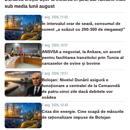
sub media lunii august
7 aug. 2026, 13:02
În intervalul orar de seară, consumul de
curent „a scăzut cu 200-300 de megawați”
7 aug. 2026, 10:57
ANSVSA a negociat, la Ankara, un acord
pentru facilitarea tranzitului prin Turcia al
carcaselor de ovine și bovine
7 aug. 2026, 10:51
Bolojan: Nivelul Dunării asigură o
funcționare a centralei de la Cernavodă
de patru-cinci zile dacă debitele vor
scădea
7 aug. 2026, 10:43
Criza din energie. Cine scapă de măsurile
de raționalizare impuse de Bolojan