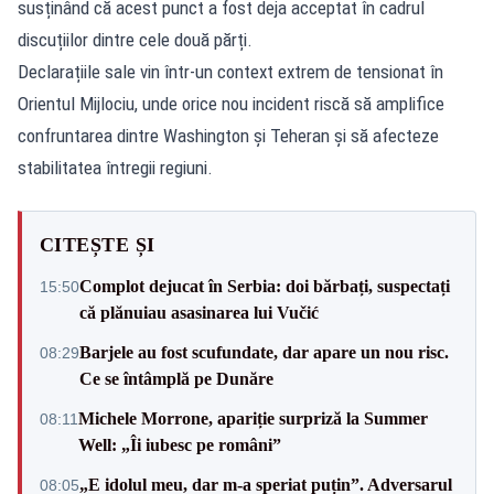
susținând că acest punct a fost deja acceptat în cadrul
discuțiilor dintre cele două părți.
Declarațiile sale vin într-un context extrem de tensionat în
Orientul Mijlociu, unde orice nou incident riscă să amplifice
confruntarea dintre Washington și Teheran și să afecteze
stabilitatea întregii regiuni.
CITEȘTE ȘI
Complot dejucat în Serbia: doi bărbați, suspectați
15:50
că plănuiau asasinarea lui Vučić
Barjele au fost scufundate, dar apare un nou risc.
08:29
Ce se întâmplă pe Dunăre
Michele Morrone, apariție surpriză la Summer
08:11
Well: „Îi iubesc pe români”
„E idolul meu, dar m-a speriat puțin”. Adversarul
08:05