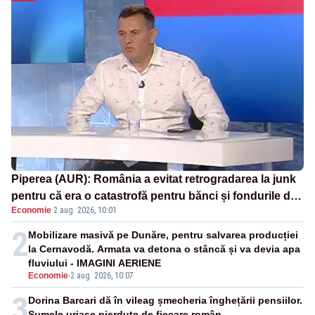
Piperea (AUR): România a evitat retrogradarea la junk
pentru că era o catastrofă pentru bănci și fondurile de
Economie
·
2 aug. 2026, 10:01
pensii
2
Mobilizare masivă pe Dunăre, pentru salvarea producției
la Cernavodă. Armata va detona o stâncă și va devia apa
fluviului - IMAGINI AERIENE
Economie
-
2 aug. 2026, 10:07
3
Dorina Barcari dă în vileag șmecheria înghețării pensiilor.
Sumele uriașe pierdute de fiecare român