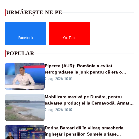
URMĂREȘTE-NE PE
Facebook
YouTube
POPULAR
Piperea (AUR): România a evitat
retrogradarea la junk pentru că era o
catastrofă pentru bănci și fondurile de
2 aug. 2026, 10:01
pensii
Mobilizare masivă pe Dunăre, pentru
salvarea producției la Cernavodă. Armata
va detona o stâncă și va devia apa
2 aug. 2026, 10:07
fluviului - IMAGINI AERIENE
Dorina Barcari dă în vileag șmecheria
înghețării pensiilor. Sumele uriașe