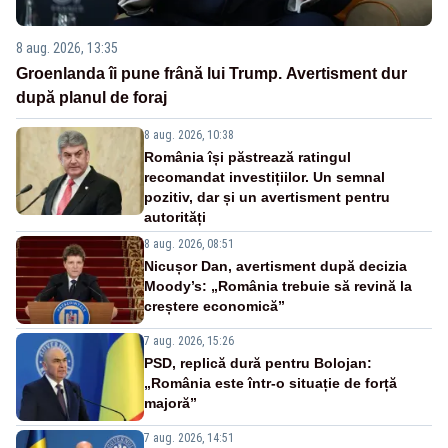
8 aug. 2026, 13:35
Groenlanda îi pune frână lui Trump. Avertisment dur
după planul de foraj
8 aug. 2026, 10:38
România își păstrează ratingul
recomandat investițiilor. Un semnal
pozitiv, dar și un avertisment pentru
autorități
8 aug. 2026, 08:51
Nicușor Dan, avertisment după decizia
Moody’s: „România trebuie să revină la
creștere economică”
7 aug. 2026, 15:26
PSD, replică dură pentru Bolojan:
„România este într-o situație de forță
majoră”
7 aug. 2026, 14:51