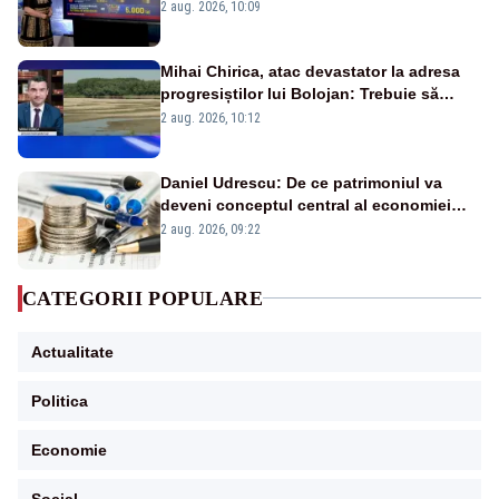
pierdute de fiecare român
2 aug. 2026, 10:09
Mihai Chirica, atac devastator la adresa
progresiștilor lui Bolojan: Trebuie să
protejăm și natura, dar nu șținem omaneii
2 aug. 2026, 10:12
în stare permanentă de alertă
Daniel Udrescu: De ce patrimoniul va
deveni conceptul central al economiei
viitoare?
2 aug. 2026, 09:22
CATEGORII POPULARE
Actualitate
Politica
Economie
Social