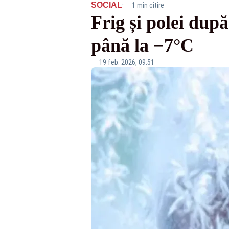
·
SOCIAL
1 min citire
Frig și polei dup
până la −7°C
19 feb. 2026, 09:51