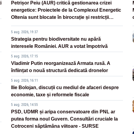
i
Petrișor Peiu (AUR) critică gestionarea crizei
energetice: Proiectele de la Complexul Energetic
Oltenia sunt blocate în birocrație și restricții
legislative
5 aug. 2026, 19:37
Strategia pentru biodiversitate nu apără
interesele României. AUR a votat împotrivă
5 aug. 2026, 17:15
Vladimir Putin reorganizează Armata rusă. A
înființat o nouă structură dedicată dronelor
5 aug. 2026, 16:11
Ilie Bolojan, discuții cu mediul de afaceri despre
economie, taxe și reformele fiscale
5 aug. 2026, 14:55
PSD, UDMR și aripa conservatoare din PNL ar
putea forma noul Guvern. Consultări cruciale la
Cotroceni săptămâna viitoare - SURSE