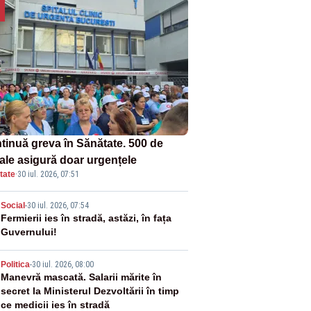
tinuă greva în Sănătate. 500 de
tale asigură doar urgențele
tate
·
30 iul. 2026, 07:51
2
Social
-
30 iul. 2026, 07:54
Fermierii ies în stradă, astăzi, în fața
Guvernului!
3
Politica
-
30 iul. 2026, 08:00
Manevră mascată. Salarii mărite în
secret la Ministerul Dezvoltării în timp
ce medicii ies în stradă