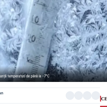
anunță temperaturi de până la −7°C
an
CE