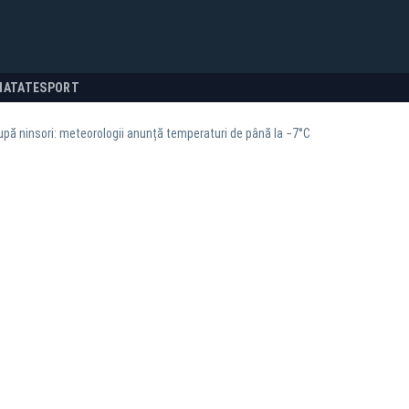
NATATE
SPORT
 după ninsori: meteorologii anunță temperaturi de până la −7°C