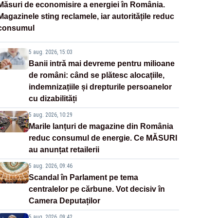
Măsuri de economisire a energiei în România.
Magazinele sting reclamele, iar autoritățile reduc
consumul
5 aug. 2026, 15:03
Banii intră mai devreme pentru milioane
de români: când se plătesc alocațiile,
indemnizațiile și drepturile persoanelor
cu dizabilități
5 aug. 2026, 10:29
Marile lanțuri de magazine din România
reduc consumul de energie. Ce MĂSURI
au anunțat retailerii
5 aug. 2026, 09:46
Scandal în Parlament pe tema
centralelor pe cărbune. Vot decisiv în
Camera Deputaților
5 aug. 2026, 09:42