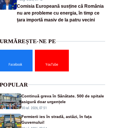
Comisia Europeană susține că România
nu are probleme cu energia, în timp ce
țara importă masiv de la patru vecini
URMĂREȘTE-NE PE
Facebook
YouTube
POPULAR
Continuă greva în Sănătate. 500 de spitale
asigură doar urgențele
30 iul. 2026, 07:51
Fermierii ies în stradă, astăzi, în fața
Guvernului!