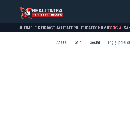
ULTIMELE ȘTIRI
ACTUALITATE
POLITICA
ECONOMIE
SOCIAL
SA
Acasă
Știri
Social
Frig și polei