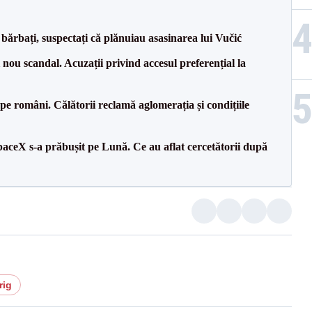
bărbați, suspectați că plănuiau asasinarea lui Vučić
ou scandal. Acuzații privind accesul preferențial la
e pe români. Călătorii reclamă aglomerația și condițiile
aceX s-a prăbușit pe Lună. Ce au aflat cercetătorii după
rig