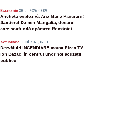
4
Economie
-
30 iul. 2026, 08:09
Ancheta explozivă Ana Maria Păcuraru:
Șantierul Damen Mangalia, dosarul
care scufundă apărarea României
5
Actualitate
-
30 iul. 2026, 07:51
Dezvăluiri INCENDIARE marca Rizea TV:
Ion Bazac, în centrul unor noi acuzații
publice