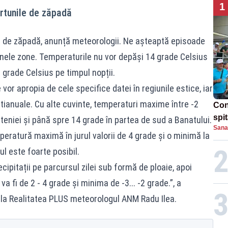
1
rtunile de zăpadă
e de zăpadă, anunță meteorologii. Ne așteaptă episoade
n unele zone. Temperaturile nu vor depăși 14 grade Celsius
7 grade Celsius pe timpul nopții.
vor apropia de cele specifice datei în regiunile estice, iar
ltianuale. Cu alte cuvinte, temperaturi maxime între -2
Con
spi
eniei și până spre 14 grade în partea de sud a Banatului.
Sana
mperatură maximă în jurul valorii de 4 grade și o minimă la
ul este foarte posibil.
ecipitații pe parcursul zilei sub formă de ploaie, apoi
a fi de 2 - 4 grade și minima de -3... -2 grade.”, a
ă la Realitatea PLUS meteorologul ANM Radu Ilea.