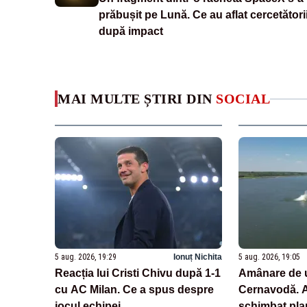
prăbușit pe Lună. Ce au aflat cercetători
după impact
MAI MULTE ȘTIRI DIN
SOCIAL
5 aug. 2026, 19:29
Ionuț Nichita
5 aug. 2026, 19:05
Reacția lui Cristi Chivu după 1-1
Amânare de u
cu AC Milan. Ce a spus despre
Cernavodă. Au
jocul echipei
schimbat pla