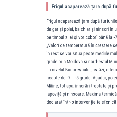
Frigul acaparează țara după fu
Frigul acaparează țara după furtunil
de ger și polei, ba chiar și ninsori î
pe timpul zilei și vor coborî până la -
„Valori de temperatură în creștere se 
în rest se vor situa peste mediile mu
grade prin Moldova și nord-estul Munt
La nivelul Bucureștiului, astăzi, o te
noapte de -7... -5 grade. Așadar, polei
Mâine, tot așa, înnorări treptate și pr
lapoviță și ninsoare. Maxima termică v
declarat într-o intervenție telefonic