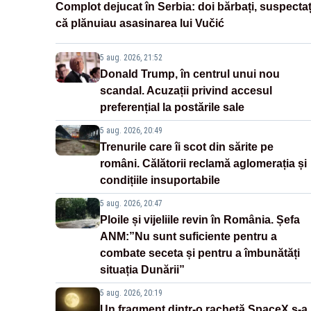
Complot dejucat în Serbia: doi bărbați, suspectaț
că plănuiau asasinarea lui Vučić
5 aug. 2026, 21:52
Donald Trump, în centrul unui nou
scandal. Acuzații privind accesul
preferențial la postările sale
5 aug. 2026, 20:49
Trenurile care îi scot din sărite pe
români. Călătorii reclamă aglomerația și
condițiile insuportabile
5 aug. 2026, 20:47
Ploile și vijeliile revin în România. Șefa
ANM:”Nu sunt suficiente pentru a
combate seceta și pentru a îmbunătăți
situația Dunării”
5 aug. 2026, 20:19
Un fragment dintr-o rachetă SpaceX s-a