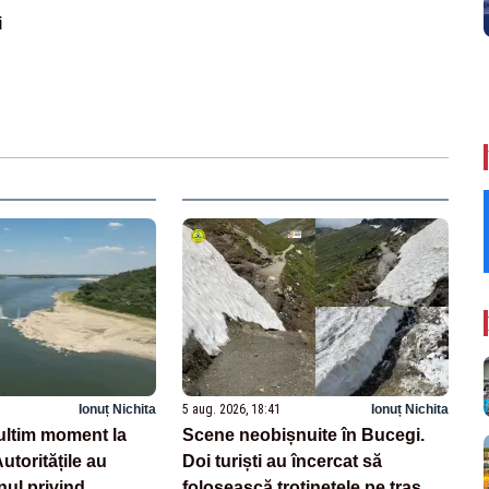
i
Ionuț Nichita
5 aug. 2026, 18:41
Ionuț Nichita
ltim moment la
Scene neobișnuite în Bucegi.
toritățile au
Doi turiști au încercat să
nul privind
folosească trotinetele pe traseul