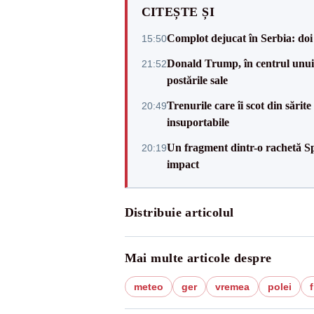
CITEȘTE ȘI
Complot dejucat în Serbia: doi 
15:50
Donald Trump, în centrul unui n
21:52
postările sale
Trenurile care îi scot din sărit
20:49
insuportabile
Un fragment dintr-o rachetă Sp
20:19
impact
Distribuie articolul
Mai multe articole despre
meteo
ger
vremea
polei
f