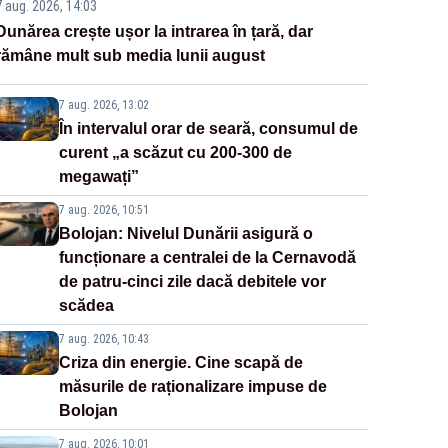
7 aug. 2026, 14:03
Dunărea crește ușor la intrarea în țară, dar
rămâne mult sub media lunii august
7 aug. 2026, 13:02
În intervalul orar de seară, consumul de
curent „a scăzut cu 200-300 de
megawați”
7 aug. 2026, 10:51
Bolojan: Nivelul Dunării asigură o
funcționare a centralei de la Cernavodă
de patru-cinci zile dacă debitele vor
scădea
7 aug. 2026, 10:43
Criza din energie. Cine scapă de
măsurile de raționalizare impuse de
Bolojan
7 aug. 2026, 10:01