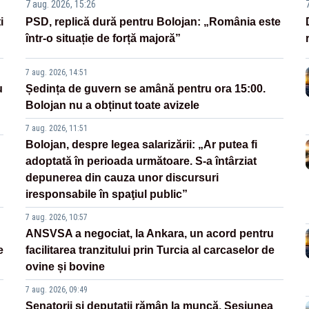
7 aug. 2026, 15:26
i
PSD, replică dură pentru Bolojan: „România este
într-o situație de forță majoră”
7 aug. 2026, 14:51
u
Ședința de guvern se amână pentru ora 15:00.
Bolojan nu a obținut toate avizele
7 aug. 2026, 11:51
Bolojan, despre legea salarizării: „Ar putea fi
adoptată în perioada următoare. S-a întârziat
depunerea din cauza unor discursuri
iresponsabile în spaţiul public”
7 aug. 2026, 10:57
ANSVSA a negociat, la Ankara, un acord pentru
e
facilitarea tranzitului prin Turcia al carcaselor de
ovine și bovine
7 aug. 2026, 09:49
Senatorii și deputații rămân la muncă. Sesiunea