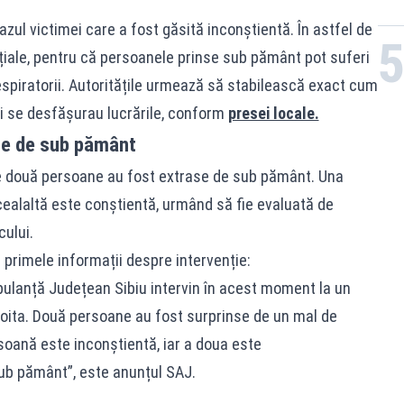
azul victimei care a fost găsită inconștientă. În astfel de
nțiale, pentru că persoanele prinse sub pământ pot suferi
piratorii. Autoritățile urmează să stabilească exact cum
ii se desfășurau lucrările, conform
presei locale.
se de sub pământ
le două persoane au fost extrase de sub pământ. Una
 cealaltă este conștientă, urmând să fie evaluată de
cului.
primele informații despre intervenție:
bulanță Județean Sibiu intervin în acest moment la un
oita. Două persoane au fost surprinse de un mal de
soană este inconștientă, iar a doua este
ub pământ”, este anunțul SAJ.