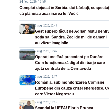
24 feb. 2026, 15:50
Complot dejucat în Serbia: doi bărbați, suspectaț
că plănuiau asasinarea lui Vučić
7 aug. 2026, 20:43
Gest superb făcut de Adrian Mutu pentr
soția sa, Sandra. Zeci de mii de oameni
au văzut imaginile
7 aug. 2026, 19:45
Operațiune fără precedent pe Dunăre.
Cum funcționează digul din barje care
ajută centrala de la Cernavodă
7 aug. 2026, 19:17
România, sub monitorizarea Comisiei
Europene din cauza crizei energetice. C
cere Victor Negrescu
7 aug. 2026, 18:56
Scandal la UEFA! Florin Prunea,