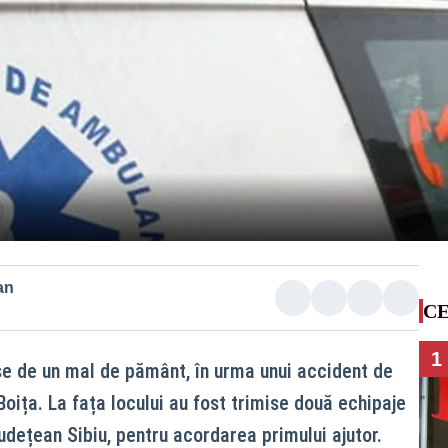
an
CE
1
se de un mal de pământ, în urma unui accident de
oița. La fața locului au fost trimise două echipaje
udețean Sibiu, pentru acordarea primului ajutor.