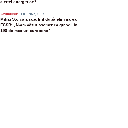
alertei energetice?
5
Actualitate
-
31 iul. 2026, 21:35
Mihai Stoica a răbufnit după eliminarea
FCSB: „N-am văzut asemenea greșeli în
190 de meciuri europene”