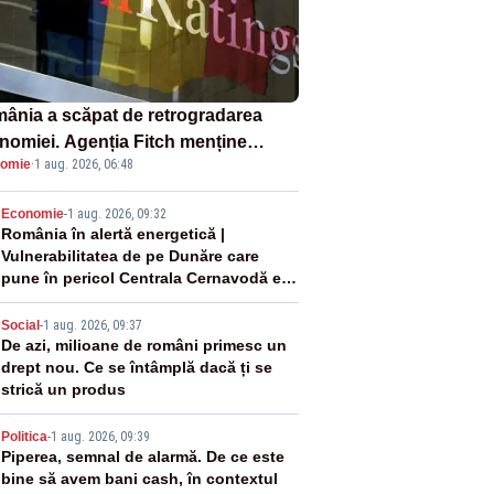
ânia a scăpat de retrogradarea
nomiei. Agenția Fitch menține
omie
·
1 aug. 2026, 06:48
ingul „BBB-” cu perspectivă
ativă
2
Economie
-
1 aug. 2026, 09:32
România în alertă energetică |
Vulnerabilitatea de pe Dunăre care
pune în pericol Centrala Cernavodă era
cunoscută de pe vremea lui Ceaușescu
3
Social
-
1 aug. 2026, 09:37
De azi, milioane de români primesc un
drept nou. Ce se întâmplă dacă ți se
strică un produs
4
Politica
-
1 aug. 2026, 09:39
Piperea, semnal de alarmă. De ce este
bine să avem bani cash, în contextul