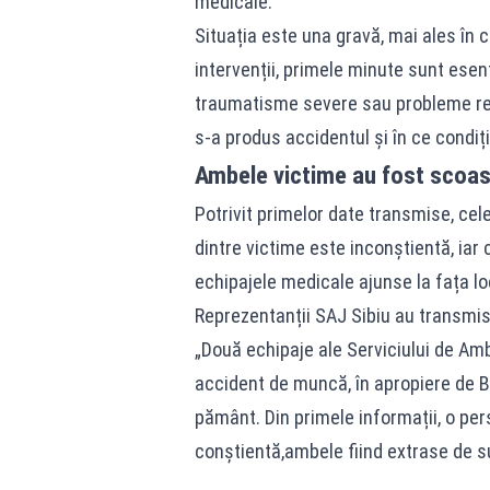
medicale.
Situația este una gravă, mai ales în c
intervenții, primele minute sunt ese
traumatisme severe sau probleme res
s-a produs accidentul și în ce condiț
Ambele victime au fost scoa
Potrivit primelor date transmise, ce
dintre victime este inconștientă, iar
echipajele medicale ajunse la fața lo
Reprezentanții SAJ Sibiu au transmis 
„Două echipaje ale Serviciului de Am
accident de muncă, în apropiere de B
pământ. Din primele informații, o per
conștientă,ambele fiind extrase de s