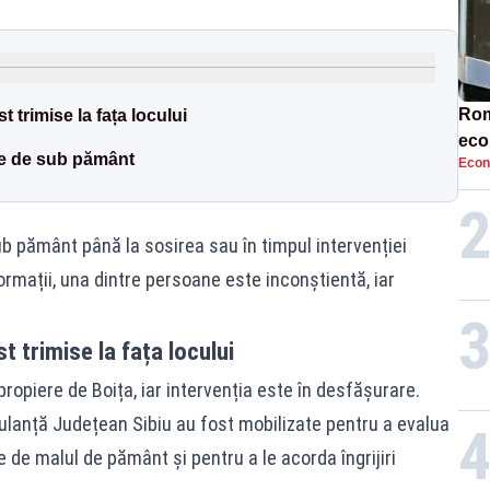
Rom
 trimise la fața locului
eco
se de sub pământ
Econ
rat
neg
 pământ până la sosirea sau în timpul intervenției
ormații, una dintre persoane este inconștientă, iar
 trimise la fața locului
opiere de Boița, iar intervenția este în desfășurare.
ulanță Județean Sibiu au fost mobilizate pentru a evalua
de malul de pământ și pentru a le acorda îngrijiri