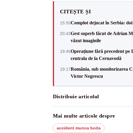
CITEȘTE ȘI
Complot dejucat în Serbia: doi 
15:50
Gest superb făcut de Adrian Mu
20:43
văzut imaginile
Operațiune fără precedent pe 
19:45
centrala de la Cernavodă
România, sub monitorizarea Com
19:17
Victor Negrescu
Distribuie articolul
Mai multe articole despre
accident munca boita