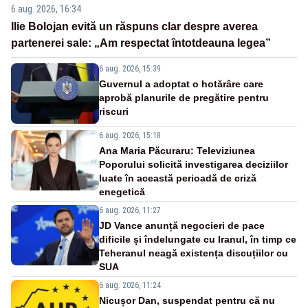
6 aug. 2026, 16:34
Ilie Bolojan evită un răspuns clar despre averea
partenerei sale: „Am respectat întotdeauna legea”
6 aug. 2026, 15:39
Guvernul a adoptat o hotărâre care
aprobă planurile de pregătire pentru
riscuri
6 aug. 2026, 15:18
Ana Maria Păcuraru: Televiziunea
Poporului solicită investigarea deciziilor
luate în această perioadă de criză
enegetică
6 aug. 2026, 11:27
JD Vance anunță negocieri de pace
dificile și îndelungate cu Iranul, în timp ce
Teheranul neagă existența discuțiilor cu
SUA
6 aug. 2026, 11:24
Nicușor Dan, suspendat pentru că nu