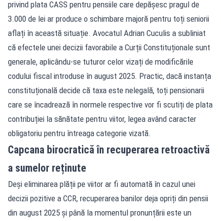
privind plata CASS pentru pensiile care depășesc pragul de
3.000 de lei ar produce o schimbare majoră pentru toți seniorii
aflați în această situație. Avocatul Adrian Cuculis a subliniat
că efectele unei decizii favorabile a Curții Constituționale sunt
generale, aplicându-se tuturor celor vizați de modificările
codului fiscal introduse în august 2025. Practic, dacă instanța
constituțională decide că taxa este nelegală, toți pensionarii
care se încadrează în normele respective vor fi scutiți de plata
contribuției la sănătate pentru viitor, legea având caracter
obligatoriu pentru întreaga categorie vizată.
Capcana birocratică în recuperarea retroactivă
a sumelor reținute
Deși eliminarea plății pe viitor ar fi automată în cazul unei
decizii pozitive a CCR, recuperarea banilor deja opriți din pensii
din august 2025 și până la momentul pronunțării este un