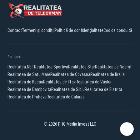
Contact
Termeni și condiții
Politică de confidențialitate
Cod de conduită
Parteneri:
Realitatea.NET
Realitatea Sportiva
Realitatea Star
Realitatea de Neamt
Realitatea de Satu Mare
Realitatea de Covasna
Realitatea de Braila
Realitatea de Bacau
Realitatea de Ilfov
Realitatea de Vaslui
Realitatea de Dambovita
Realitatea de Sibiu
Realitatea de Bistrita
Realitatea de Prahova
Realitatea de Calarasi
© 2026 PHG Media Invest LLC
Facebook
YouTube