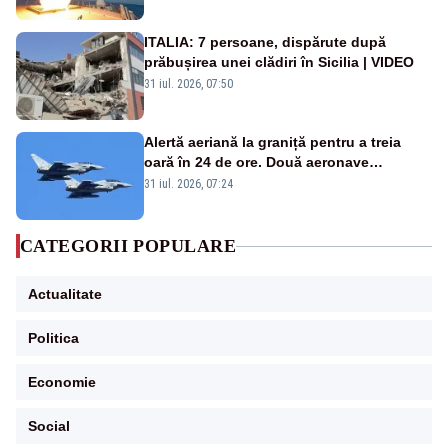
rusească
ITALIA: 7 persoane, dispărute după
prăbușirea unei clădiri în Sicilia | VIDEO
31 iul. 2026, 07:50
Alertă aeriană la graniță pentru a treia
oară în 24 de ore. Două aeronave
Eurofighter britanice au fost ridicate de la
31 iul. 2026, 07:24
sol
CATEGORII POPULARE
Actualitate
Politica
Economie
Social