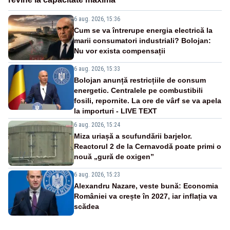
6 aug. 2026, 15:36
Cum se va întrerupe energia electrică la
marii consumatori industriali? Bolojan:
Nu vor exista compensații
6 aug. 2026, 15:33
Bolojan anunță restricțiile de consum
energetic. Centralele pe combustibili
fosili, repornite. La ore de vârf se va apela
la importuri - LIVE TEXT
6 aug. 2026, 15:24
Miza uriașă a scufundării barjelor.
Reactorul 2 de la Cernavodă poate primi o
nouă „gură de oxigen”
6 aug. 2026, 15:23
Alexandru Nazare, veste bună: Economia
României va crește în 2027, iar inflația va
scădea