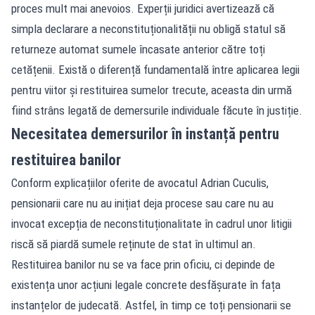
proces mult mai anevoios. Experții juridici avertizează că
simpla declarare a neconstituționalității nu obligă statul să
returneze automat sumele încasate anterior către toți
cetățenii. Există o diferență fundamentală între aplicarea legii
pentru viitor și restituirea sumelor trecute, aceasta din urmă
fiind strâns legată de demersurile individuale făcute în justiție.
Necesitatea demersurilor în instanță pentru
restituirea banilor
Conform explicațiilor oferite de avocatul Adrian Cuculis,
pensionarii care nu au inițiat deja procese sau care nu au
invocat excepția de neconstituționalitate în cadrul unor litigii
riscă să piardă sumele reținute de stat în ultimul an.
Restituirea banilor nu se va face prin oficiu, ci depinde de
existența unor acțiuni legale concrete desfășurate în fața
instanțelor de judecată. Astfel, în timp ce toți pensionarii se