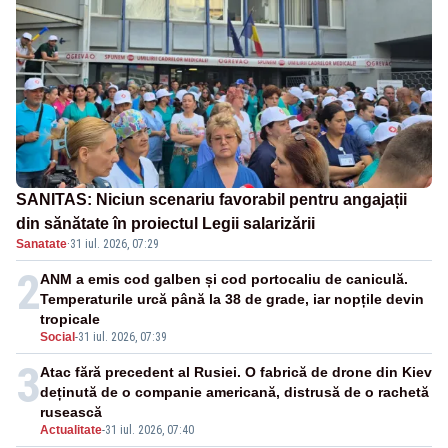
SANITAS: Niciun scenariu favorabil pentru angajații
din sănătate în proiectul Legii salarizării
Sanatate
·
31 iul. 2026, 07:29
2
ANM a emis cod galben și cod portocaliu de caniculă.
Temperaturile urcă până la 38 de grade, iar nopțile devin
tropicale
Social
-
31 iul. 2026, 07:39
3
Atac fără precedent al Rusiei. O fabrică de drone din Kiev
deținută de o companie americană, distrusă de o rachetă
rusească
Actualitate
-
31 iul. 2026, 07:40