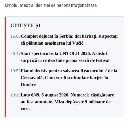
simplul efect al deciziei de neconstituționalitate.
CITEȘTE ȘI
Complot dejucat în Serbia: doi bărbați, suspectați
15:50
că plănuiau asasinarea lui Vučić
Start spectaculos la UNTOLD 2026. Artistul-
20:17
surpriză care deschide prima seară de festival
Planul decisiv pentru salvarea Reactorului 2 de la
19:56
Cernavodă. Cum vor fi scufundate barjele în
Dunăre
Loto 6/49, 6 august 2026. Numerele câștigătoare
19:19
au fost anunțate. Miza depășește 9 milioane de
euro