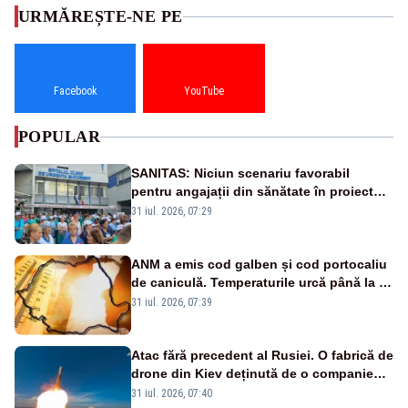
URMĂREȘTE-NE PE
Facebook
YouTube
POPULAR
SANITAS: Niciun scenariu favorabil
pentru angajații din sănătate în proiectul
Legii salarizării
31 iul. 2026, 07:29
ANM a emis cod galben și cod portocaliu
de caniculă. Temperaturile urcă până la 38
de grade, iar nopțile devin tropicale
31 iul. 2026, 07:39
Atac fără precedent al Rusiei. O fabrică de
drone din Kiev deținută de o companie
americană, distrusă de o rachetă
31 iul. 2026, 07:40