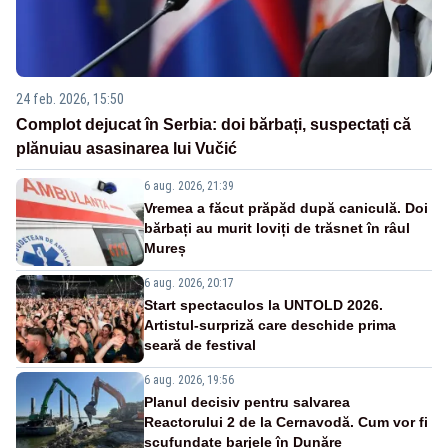
24 feb. 2026, 15:50
Complot dejucat în Serbia: doi bărbați, suspectați că
plănuiau asasinarea lui Vučić
6 aug. 2026, 21:39
Vremea a făcut prăpăd după caniculă. Doi
bărbați au murit loviți de trăsnet în râul
Mureș
6 aug. 2026, 20:17
Start spectaculos la UNTOLD 2026.
Artistul-surpriză care deschide prima
seară de festival
6 aug. 2026, 19:56
Planul decisiv pentru salvarea
Reactorului 2 de la Cernavodă. Cum vor fi
scufundate barjele în Dunăre