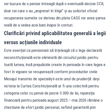
vor bucura de o pensie întreagă după o eventuală decizie CCR,
doar cei care s-au „angrenat în litigii” și au solicitat oficial
recuperarea sumelor ce derivau din plata CASS vor avea șansa
reală de a vedea acei bani înapoi în conturi.
Clarificări privind aplicabilitatea generală a legii
versus acțiunile individuale
Este esențial ca pensionarii să înțeleagă că o lege declarată
neconstituțională este eliminată din circuitul juridic pentru
toată lumea, însă prejudiciile create în perioada în care legea a
fost în vigoare se recuperează conform procedurilor civile.
Mesajul transmis de specialiști este unul de prudență: deși
victoria la Curtea Constituțională ar fi una colectivă pentru
categoria celor cu pensii de peste 3.000 de lei, reparația
financiară pentru perioada august 2025 – mai 2026 rămâne o
chestiune de efort juridic personal, nefiind garantată prin