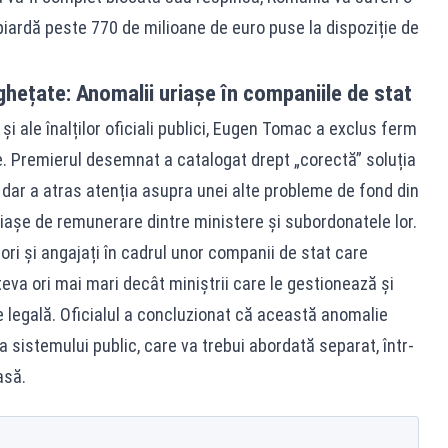
piardă peste 770 de milioane de euro puse la dispoziție de
înghețate: Anomalii uriașe în companiile de stat
 și ale înalților oficiali publici, Eugen Tomac a exclus ferm
. Premierul desemnat a catalogat drept „corectă” soluția
, dar a atras atenția asupra unei alte probleme de fond din
așe de remunerare dintre ministere și subordonatele lor.
ori și angajați în cadrul unor companii de stat care
teva ori mai mari decât miniștrii care le gestionează și
e legală. Oficialul a concluzionat că această anomalie
a sistemului public, care va trebui abordată separat, într-
asă.