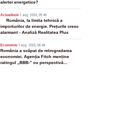
alertei energetice?
4
Actualitate
-
1 aug. 2026, 09:46
România, la limita tehnică a
importurilor de energie. Prețurile cresc
alarmant - Analiză Realitatea Plus
5
Economie
-
1 aug. 2026, 06:48
România a scăpat de retrogradarea
economiei. Agenția Fitch menține
ratingul „BBB-” cu perspectivă
negativă