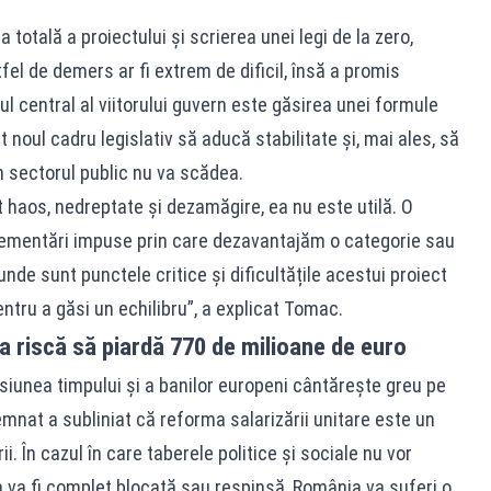
 totală a proiectului și scrierea unei legi de la zero,
l de demers ar fi extrem de dificil, însă a promis
 central al viitorului guvern este găsirea unei formule
noul cadru legislativ să aducă stabilitate și, mai ales, să
n sectorul public nu va scădea.
haos, nedreptate și dezamăgire, ea nu este utilă. O
lementări impuse prin care dezavantajăm o categorie sau
unde sunt punctele critice și dificultățile acestui proiect
ntru a găsi un echilibru”, a explicat Tomac.
 riscă să piardă 770 de milioane de euro
siunea timpului și a banilor europeni cântărește greu pe
mnat a subliniat că reforma salarizării unitare este un
i. În cazul în care taberele politice și sociale nu vor
a va fi complet blocată sau respinsă, România va suferi o