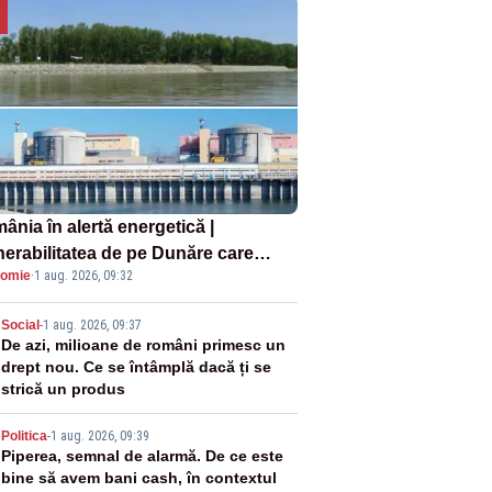
ânia în alertă energetică |
nerabilitatea de pe Dunăre care
omie
·
1 aug. 2026, 09:32
e în pericol Centrala Cernavodă era
oscută de pe vremea lui Ceaușescu
2
Social
-
1 aug. 2026, 09:37
De azi, milioane de români primesc un
drept nou. Ce se întâmplă dacă ți se
strică un produs
3
Politica
-
1 aug. 2026, 09:39
Piperea, semnal de alarmă. De ce este
bine să avem bani cash, în contextul