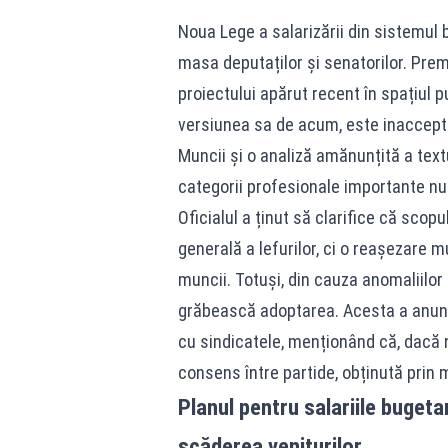
Noua Lege a salarizării din sistemul b
masa deputaților și senatorilor. Pr
proiectului apărut recent în spațiul 
versiunea sa de acum, este inacceptab
Muncii și o analiză amănunțită a text
categorii profesionale importante nu 
Oficialul a ținut să clarifice că sco
generală a lefurilor, ci o reașezare m
muncii. Totuși, din cauza anomaliilo
grăbească adoptarea. Acesta a anunțat
cu sindicatele, menționând că, dacă ne
consens între partide, obținută prin
Planul pentru salariile bugeta
scăderea veniturilor