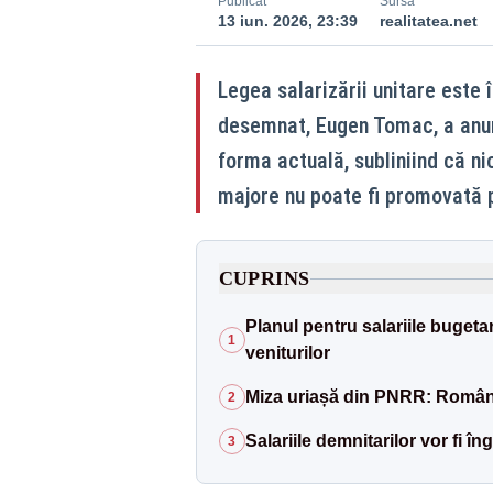
Publicat
Sursă
13 iun. 2026, 23:39
realitatea.net
Legea salarizării unitare este 
desemnat, Eugen Tomac, a anunț
forma actuală, subliniind că n
majore nu poate fi promovată 
CUPRINS
Planul pentru salariile bugeta
1
veniturilor
Miza uriașă din PNRR: Români
2
Salariile demnitarilor vor fi î
3