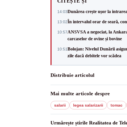
CITEȘTE ȘI
Dunărea crește ușor la intrare
14:03
În intervalul orar de seară, c
13:02
ANSVSA a negociat, la Ankara, 
10:57
carcaselor de ovine și bovine
Bolojan: Nivelul Dunării asigur
10:51
zile dacă debitele vor scădea
Distribuie articolul
Mai multe articole despre
salarii
legea salarizarii
tomac
Urmărește știrile Realitatea de Te