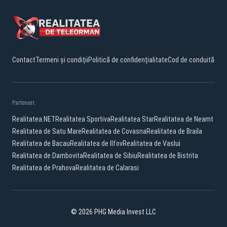
Contact
Termeni și condiții
Politică de confidențialitate
Cod de conduită
Parteneri:
Realitatea.NET
Realitatea Sportiva
Realitatea Star
Realitatea de Neamt
Realitatea de Satu Mare
Realitatea de Covasna
Realitatea de Braila
Realitatea de Bacau
Realitatea de Ilfov
Realitatea de Vaslui
Realitatea de Dambovita
Realitatea de Sibiu
Realitatea de Bistrita
Realitatea de Prahova
Realitatea de Calarasi
© 2026 PHG Media Invest LLC
Facebook
YouTube