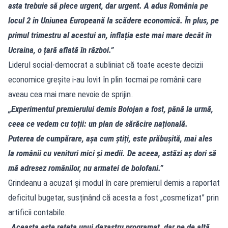
asta trebuie să plece urgent, dar urgent. A adus România pe
locul 2 în Uniunea Europeană la scădere economică. În plus, pe
primul trimestru al acestui an, inflația este mai mare decât în
Ucraina, o țară aflată în război.”
Liderul social-democrat a subliniat că toate aceste decizii
economice greșite i-au lovit în plin tocmai pe românii care
aveau cea mai mare nevoie de sprijin.
„Experimentul premierului demis Bolojan a fost, până la urmă,
ceea ce vedem cu toții: un plan de sărăcire națională.
Puterea de cumpărare, așa cum știți, este prăbușită, mai ales
la românii cu venituri mici și medii. De aceea, astăzi aș dori să
mă adresez românilor, nu armatei de bolofani.”
Grindeanu a acuzat și modul în care premierul demis a raportat
deficitul bugetar, susținând că acesta a fost „cosmetizat” prin
artificii contabile.
„Aceasta este rețeta unui dezastru programat, dar pe de altă