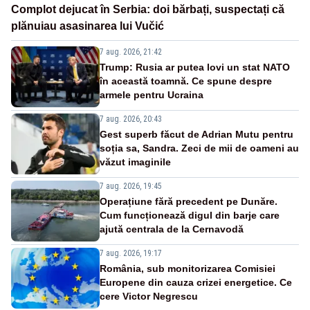
Complot dejucat în Serbia: doi bărbați, suspectați că
plănuiau asasinarea lui Vučić
7 aug. 2026, 21:42
Trump: Rusia ar putea lovi un stat NATO
în această toamnă. Ce spune despre
armele pentru Ucraina
7 aug. 2026, 20:43
Gest superb făcut de Adrian Mutu pentru
soția sa, Sandra. Zeci de mii de oameni au
văzut imaginile
7 aug. 2026, 19:45
Operațiune fără precedent pe Dunăre.
Cum funcționează digul din barje care
ajută centrala de la Cernavodă
7 aug. 2026, 19:17
România, sub monitorizarea Comisiei
Europene din cauza crizei energetice. Ce
cere Victor Negrescu