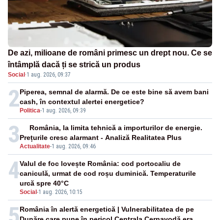
De azi, milioane de români primesc un drept nou. Ce se
întâmplă dacă ți se strică un produs
Social
·
1 aug. 2026, 09:37
2
Piperea, semnal de alarmă. De ce este bine să avem bani
cash, în contextul alertei energetice?
Politica
-
1 aug. 2026, 09:39
3
România, la limita tehnică a importurilor de energie.
Prețurile cresc alarmant - Analiză Realitatea Plus
Actualitate
-
1 aug. 2026, 09:46
4
Valul de foc lovește România: cod portocaliu de
caniculă, urmat de cod roșu duminică. Temperaturile
urcă spre 40°C
Social
-
1 aug. 2026, 10:15
5
România în alertă energetică | Vulnerabilitatea de pe
Dunăre care pune în pericol Centrala Cernavodă era