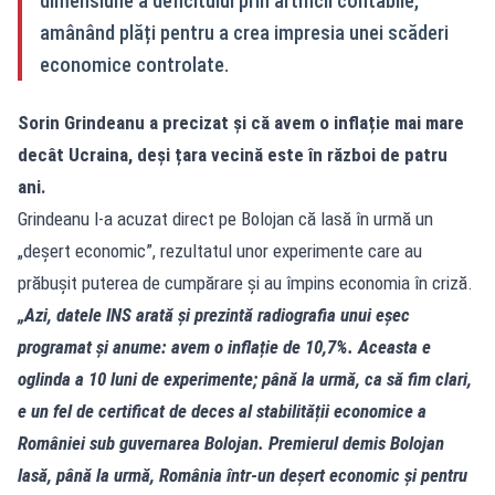
dimensiune a deficitului prin artificii contabile,
amânând plăți pentru a crea impresia unei scăderi
economice controlate.
Sorin Grindeanu a precizat și că avem o inflație mai mare
decât Ucraina, deși țara vecină este în război de patru
ani.
Grindeanu l-a acuzat direct pe Bolojan că lasă în urmă un
„deșert economic”, rezultatul unor experimente care au
prăbușit puterea de cumpărare și au împins economia în criză.
„Azi, datele INS arată și prezintă radiografia unui eșec
programat și anume: avem o inflație de 10,7%. Aceasta e
oglinda a 10 luni de experimente; până la urmă, ca să fim clari,
e un fel de certificat de deces al stabilității economice a
României sub guvernarea Bolojan. Premierul demis Bolojan
lasă, până la urmă, România într-un deșert economic și pentru