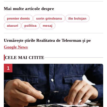
Mai multe articole despre
premier demis
sorin grindeanu
ilie bolojan
atacuri
politica
mesaj
Urmărește știrile Realitatea de Teleorman și pe
Google News
CELE MAI CITITE
1