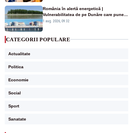
România în alertă energetică |
Vulnerabilitatea de pe Dunăre care pune
în pericol Centrala Cernavodă era
1 aug. 2026, 09:32
cunoscută de pe vremea lui Ceaușescu
CATEGORII POPULARE
Actualitate
Politica
Economie
Social
Sport
Sanatate