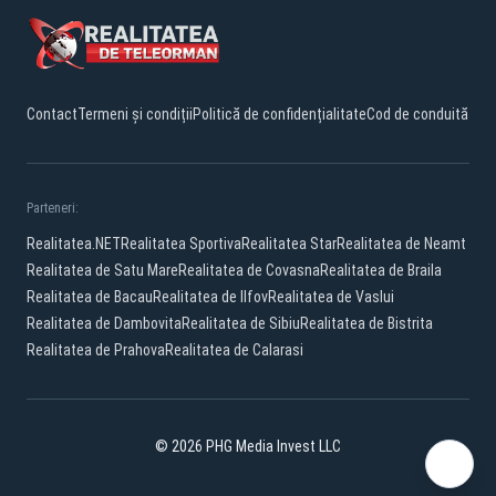
Contact
Termeni și condiții
Politică de confidențialitate
Cod de conduită
Parteneri:
Realitatea.NET
Realitatea Sportiva
Realitatea Star
Realitatea de Neamt
Realitatea de Satu Mare
Realitatea de Covasna
Realitatea de Braila
Realitatea de Bacau
Realitatea de Ilfov
Realitatea de Vaslui
Realitatea de Dambovita
Realitatea de Sibiu
Realitatea de Bistrita
Realitatea de Prahova
Realitatea de Calarasi
© 2026 PHG Media Invest LLC
Facebook
YouTube