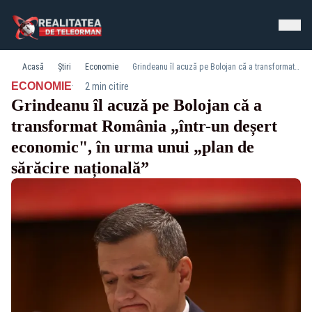
Acasă
Știri
Economie
Grindeanu îl acuză pe Bolojan că a transformat România „într-un deșert economic", în urma unui „plan de sărăcire națională”
·
ECONOMIE
2 min citire
Grindeanu îl acuză pe Bolojan că a
transformat România „într-un deșert
economic", în urma unui „plan de
sărăcire națională”