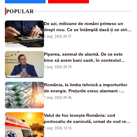
POPULAR
De azi, milioane de români primesc un
drept nou. Ce se întâmplă dacă ți se strică
un produs
1 aug. 2026, 09:37
Piperea, semnal de alarmă. De ce este
bine să avem bani cash, în contextul
alertei energetice?
1 aug. 2026, 09:39
România, la limita tehnică a importurilor
de energie. Prețurile cresc alarmant -
Analiză Realitatea Plus
1 aug. 2026, 09:46
Valul de foc lovește România: cod
portocaliu de caniculă, urmat de cod roșu
duminică. Temperaturile urcă spre 40°C
1 aug. 2026, 10:15