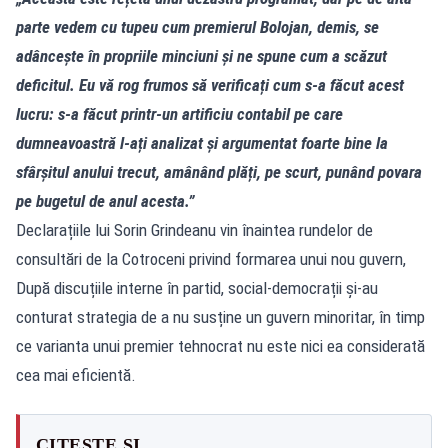
parte vedem cu tupeu cum premierul Bolojan, demis, se
adâncește în propriile minciuni și ne spune cum a scăzut
deficitul. Eu vă rog frumos să verificați cum s-a făcut acest
lucru: s-a făcut printr-un artificiu contabil pe care
dumneavoastră l-ați analizat și argumentat foarte bine la
sfârșitul anului trecut, amânând plăți, pe scurt, punând povara
pe bugetul de anul acesta.”
Declarațiile lui Sorin Grindeanu vin înaintea rundelor de
consultări de la Cotroceni privind formarea unui nou guvern,
După discuțiile interne în partid, social-democrații și-au
conturat strategia de a nu susține un guvern minoritar, în timp
ce varianta unui premier tehnocrat nu este nici ea considerată
cea mai eficientă.
CITEȘTE ȘI