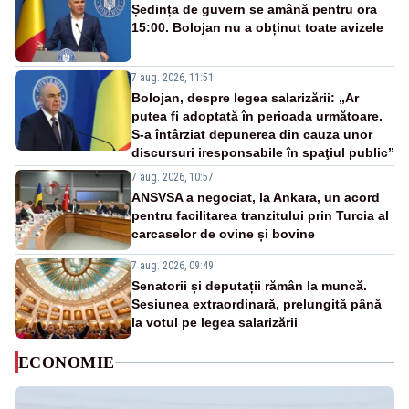
Ședința de guvern se amână pentru ora
15:00. Bolojan nu a obținut toate avizele
7 aug. 2026, 11:51
Bolojan, despre legea salarizării: „Ar
putea fi adoptată în perioada următoare.
S-a întârziat depunerea din cauza unor
discursuri iresponsabile în spaţiul public”
7 aug. 2026, 10:57
ANSVSA a negociat, la Ankara, un acord
pentru facilitarea tranzitului prin Turcia al
carcaselor de ovine și bovine
7 aug. 2026, 09:49
Senatorii și deputații rămân la muncă.
Sesiunea extraordinară, prelungită până
la votul pe legea salarizării
ECONOMIE