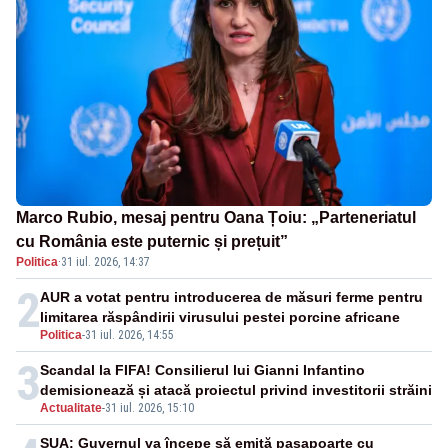
Marco Rubio, mesaj pentru Oana Țoiu: „Parteneriatul
cu România este puternic și prețuit”
Politica
·
31 iul. 2026, 14:37
2
AUR a votat pentru introducerea de măsuri ferme pentru
limitarea răspândirii virusului pestei porcine africane
Politica
-
31 iul. 2026, 14:55
3
Scandal la FIFA! Consilierul lui Gianni Infantino
demisionează și atacă proiectul privind investitorii străini
Actualitate
-
31 iul. 2026, 15:10
SUA: Guvernul va începe să emită paşapoarte cu