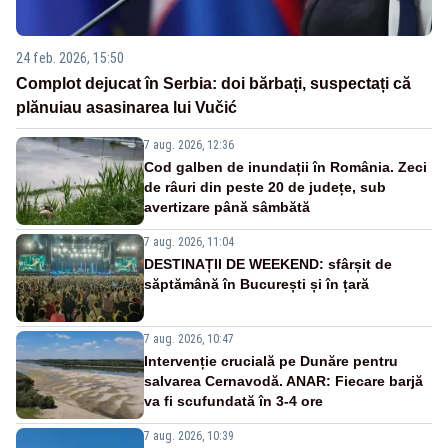
24 feb. 2026, 15:50
Complot dejucat în Serbia: doi bărbați, suspectați că
plănuiau asasinarea lui Vučić
7 aug. 2026, 12:36
Cod galben de inundații în România. Zeci
de râuri din peste 20 de județe, sub
avertizare până sâmbătă
7 aug. 2026, 11:04
DESTINAȚII DE WEEKEND: sfârșit de
săptămână în București și în țară
7 aug. 2026, 10:47
Intervenție crucială pe Dunăre pentru
salvarea Cernavodă. ANAR: Fiecare barjă
va fi scufundată în 3-4 ore
7 aug. 2026, 10:39