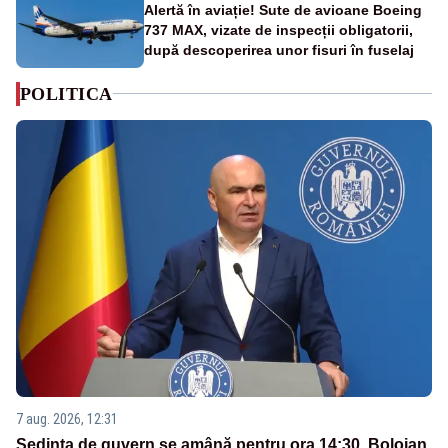
Alertă în aviație! Sute de avioane Boeing
737 MAX, vizate de inspecții obligatorii,
după descoperirea unor fisuri în fuselaj
POLITICA
7 aug. 2026, 12:31
Ședința de guvern se amână pentru ora 14:30. Bolojan