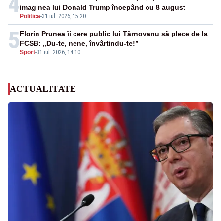
4
imaginea lui Donald Trump începând cu 8 august
Politica
-
31 iul. 2026, 15:20
5
Florin Prunea îi cere public lui Târnovanu să plece de la
FCSB: „Du-te, nene, învârtindu-te!”
Sport
-
31 iul. 2026, 14:10
ACTUALITATE