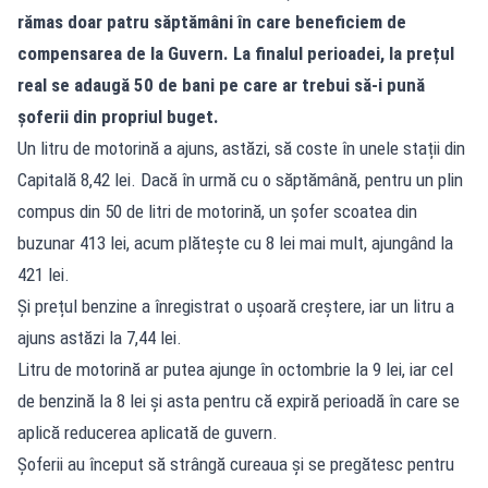
rămas doar patru săptămâni în care beneficiem de
compensarea de la Guvern. La finalul perioadei, la prețul
real se adaugă 50 de bani pe care ar trebui să-i pună
șoferii din propriul buget.
Un litru de motorină a ajuns, astăzi, să coste în unele stații din
Capitală 8,42 lei. Dacă în urmă cu o săptămână, pentru un plin
compus din 50 de litri de motorină, un șofer scoatea din
buzunar 413 lei, acum plătește cu 8 lei mai mult, ajungând la
421 lei.
Și prețul benzine a înregistrat o ușoară creștere, iar un litru a
ajuns astăzi la 7,44 lei.
Litru de motorină ar putea ajunge în octombrie la 9 lei, iar cel
de benzină la 8 lei și asta pentru că expiră perioadă în care se
aplică reducerea aplicată de guvern.
Șoferii au început să strângă cureaua și se pregătesc pentru