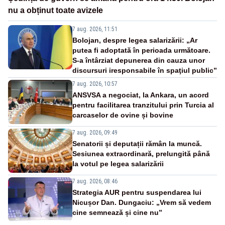
nu a obținut toate avizele
7 aug. 2026, 11:51
Bolojan, despre legea salarizării: „Ar
putea fi adoptată în perioada următoare.
S-a întârziat depunerea din cauza unor
discursuri iresponsabile în spaţiul public”
7 aug. 2026, 10:57
ANSVSA a negociat, la Ankara, un acord
pentru facilitarea tranzitului prin Turcia al
carcaselor de ovine și bovine
7 aug. 2026, 09:49
Senatorii și deputații rămân la muncă.
Sesiunea extraordinară, prelungită până
la votul pe legea salarizării
7 aug. 2026, 08:46
Strategia AUR pentru suspendarea lui
Nicușor Dan. Dungaciu: „Vrem să vedem
cine semnează și cine nu”