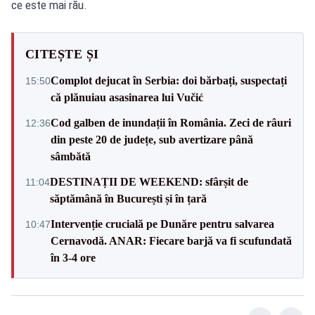
ce este mai rău.
CITEȘTE ȘI
Complot dejucat în Serbia: doi bărbați, suspectați
15:50
că plănuiau asasinarea lui Vučić
Cod galben de inundații în România. Zeci de râuri
12:36
din peste 20 de județe, sub avertizare până
sâmbătă
DESTINAȚII DE WEEKEND: sfârșit de
11:04
săptămână în București și în țară
Intervenție crucială pe Dunăre pentru salvarea
10:47
Cernavodă. ANAR: Fiecare barjă va fi scufundată
în 3-4 ore