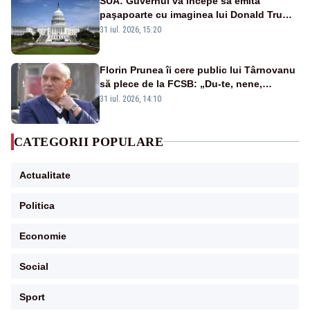
SUA: Guvernul va începe să emită
paşapoarte cu imaginea lui Donald Trump
începând cu 8 august
31 iul. 2026, 15:20
Florin Prunea îi cere public lui Târnovanu
să plece de la FCSB: „Du-te, nene,
învârtindu-te!”
31 iul. 2026, 14:10
CATEGORII POPULARE
Actualitate
Politica
Economie
Social
Sport