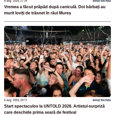
6 aug. 2026, 21:39
Ionuț Nichita
Vremea a făcut prăpăd după caniculă. Doi bărbați au
murit loviți de trăsnet în râul Mureș
6 aug. 2026, 20:17
Ionuț Nichita
Start spectaculos la UNTOLD 2026. Artistul-surpriză
care deschide prima seară de festival