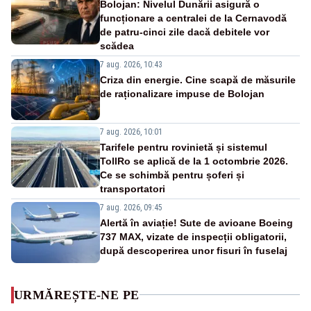
Bolojan: Nivelul Dunării asigură o
funcționare a centralei de la Cernavodă
de patru-cinci zile dacă debitele vor
scădea
7 aug. 2026, 10:43
Criza din energie. Cine scapă de măsurile
de raționalizare impuse de Bolojan
7 aug. 2026, 10:01
Tarifele pentru rovinietă și sistemul
TollRo se aplică de la 1 octombrie 2026.
Ce se schimbă pentru șoferi și
transportatori
7 aug. 2026, 09:45
Alertă în aviație! Sute de avioane Boeing
737 MAX, vizate de inspecții obligatorii,
după descoperirea unor fisuri în fuselaj
URMĂREȘTE-NE PE