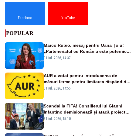
Facebook
YouTube
POPULAR
Marco Rubio, mesaj pentru Oana Țoiu:
„Parteneriatul cu România este puternic
și prețuit”
31 iul. 2026, 14:37
AUR a votat pentru introducerea de
măsuri ferme pentru limitarea răspândirii
virusului pestei porcine africane
31 iul. 2026, 14:55
Scandal la FIFA! Consilierul lui Gianni
Infantino demisionează și atacă proiectul
privind investitorii străini
31 iul. 2026, 15:10