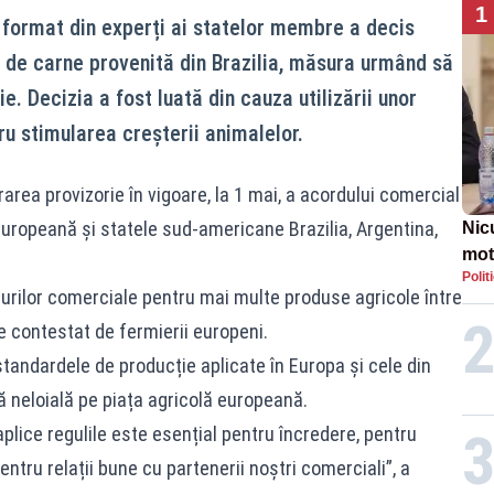
1
 format din experți ai statelor membre a decis
r de carne provenită din Brazilia, măsura urmând să
e. Decizia a fost luată din cauza utilizării unor
u stimularea creșterii animalelor.
area provizorie în vigoare, la 1 mai, a acordului comercial
ropeană și statele sud-americane Brazilia, Argentina,
Nic
mot
Polit
de ț
urilor comerciale pentru mai multe produse agricole între
Guv
ie contestat de fermierii europeni.
standardele de producție aplicate în Europa și cele din
 neloială pe piața agricolă europeană.
plice regulile este esențial pentru încredere, pentru
entru relații bune cu partenerii noștri comerciali”, a