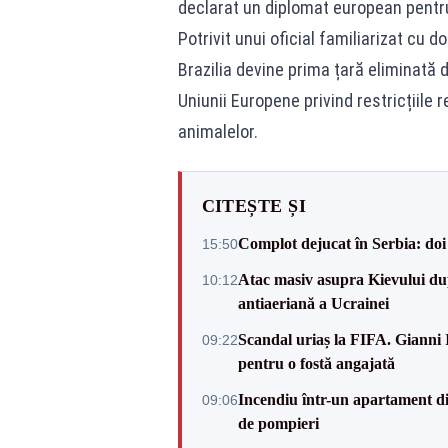
declarat un diplomat european pent
Potrivit unui oficial familiarizat cu 
Brazilia devine prima țară eliminată
Uniunii Europene privind restricțiile 
animalelor.
CITEȘTE ȘI
Complot dejucat în Serbia: doi 
15:50
Atac masiv asupra Kievului du
10:12
antiaeriană a Ucrainei
Scandal uriaș la FIFA. Gianni I
09:22
pentru o fostă angajată
Incendiu într-un apartament di
09:06
de pompieri