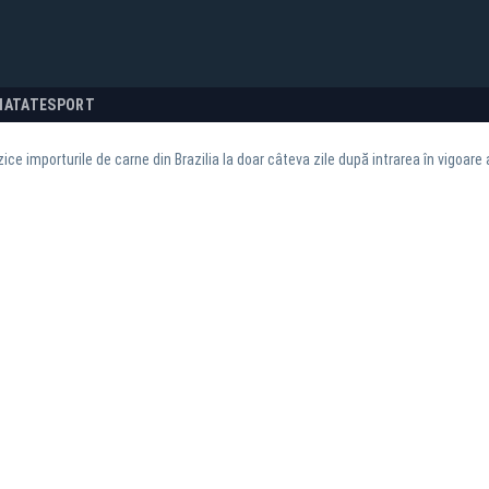
NATATE
SPORT
zice importurile de carne din Brazilia la doar câteva zile după intrarea în vigoar