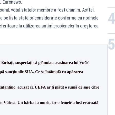
ru Euronews.
dosarul, votul statelor membre a fost unanim. Astfel,
 de pe lista statelor considerate conforme cu normele
referitoare la utilizarea antimicrobienelor în creșterea
bărbați, suspectați că plănuiau asasinarea lui Vučić
pă sancțiunile SUA. Ce se întâmplă cu apărarea
nfantino, acuzat că UEFA ar fi plătit o sumă de șase cifre
n Vâlcea. Un bărbat a murit, iar o femeie a fost evacuată