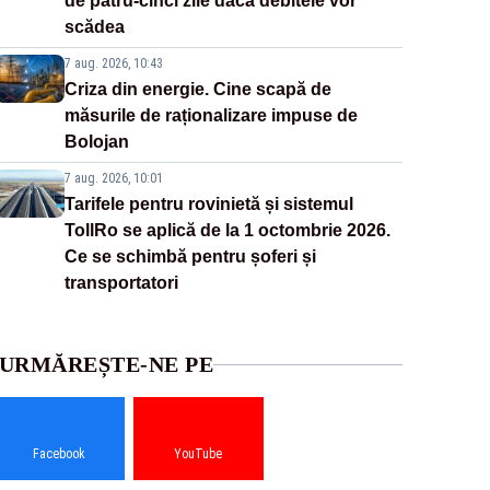
de patru-cinci zile dacă debitele vor
scădea
7 aug. 2026, 10:43
Criza din energie. Cine scapă de
măsurile de raționalizare impuse de
Bolojan
7 aug. 2026, 10:01
Tarifele pentru rovinietă și sistemul
TollRo se aplică de la 1 octombrie 2026.
Ce se schimbă pentru șoferi și
transportatori
URMĂREȘTE-NE PE
Facebook
YouTube