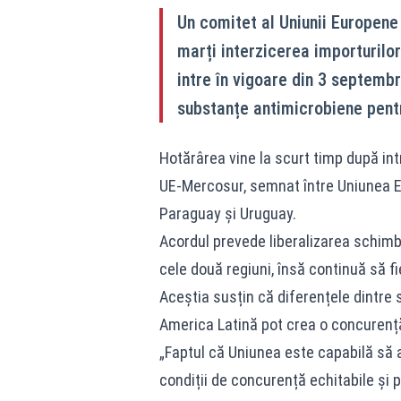
Un comitet al Uniunii Europene
marți interzicerea importurilo
intre în vigoare din 3 septembri
substanțe antimicrobiene pentr
Hotărârea vine la scurt timp după intr
UE-Mercosur, semnat între Uniunea Eu
Paraguay și Uruguay.
Acordul prevede liberalizarea schimb
cele două regiuni, însă continuă să f
Aceștia susțin că diferențele dintre 
America Latină pot crea o concurență
„Faptul că Uniunea este capabilă să a
condiții de concurență echitabile și p