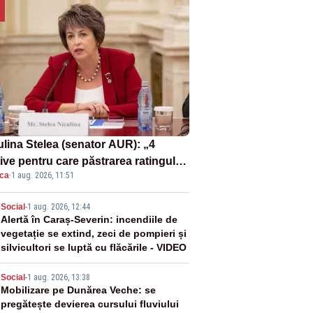
ulina Stelea (senator AUR): „4
ive pentru care păstrarea ratingului
ica
·
1 aug. 2026, 11:51
ară nu este o reușită pentru
ernul Bolojan”
2
Social
-
1 aug. 2026, 12:44
Alertă în Caraș-Severin: incendiile de
vegetație se extind, zeci de pompieri și
silvicultori se luptă cu flăcările - VIDEO
3
Social
-
1 aug. 2026, 13:38
Mobilizare pe Dunărea Veche: se
pregătește devierea cursului fluviului