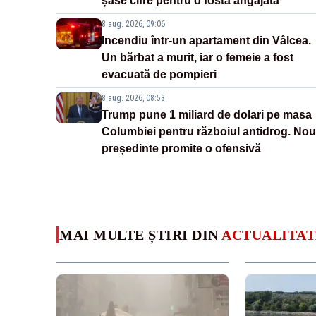
șase cifre pentru o fostă angajată
8 aug. 2026, 09:06
Incendiu într-un apartament din Vâlcea.
Un bărbat a murit, iar o femeie a fost
evacuată de pompieri
8 aug. 2026, 08:53
Trump pune 1 miliard de dolari pe masa
Columbiei pentru războiul antidrog. Nou
președinte promite o ofensivă
MAI MULTE ȘTIRI DIN
ACTUALITAT