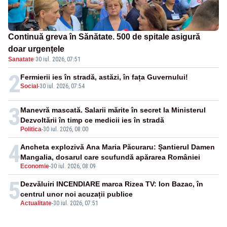
Continuă greva în Sănătate. 500 de spitale asigură
doar urgențele
Sanatate
·
30 iul. 2026, 07:51
2
Fermierii ies în stradă, astăzi, în fața Guvernului!
Social
-
30 iul. 2026, 07:54
3
Manevră mascată. Salarii mărite în secret la Ministerul
Dezvoltării în timp ce medicii ies în stradă
Politica
-
30 iul. 2026, 08:00
4
Ancheta explozivă Ana Maria Păcuraru: Șantierul Damen
Mangalia, dosarul care scufundă apărarea României
Economie
-
30 iul. 2026, 08:09
5
Dezvăluiri INCENDIARE marca Rizea TV: Ion Bazac, în
centrul unor noi acuzații publice
Actualitate
-
30 iul. 2026, 07:51