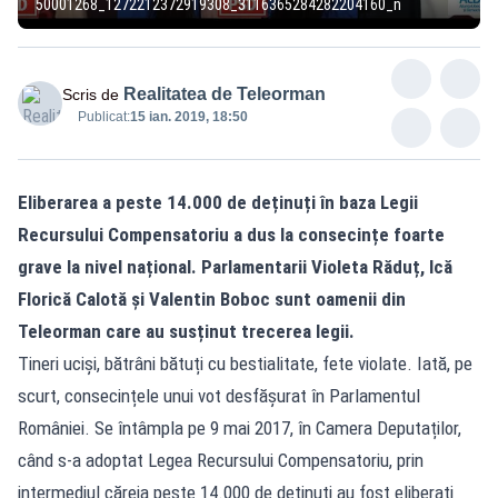
50001268_1272212372919308_3116365284282204160_n
Realitatea de Teleorman
Scris de
Publicat:
15 ian. 2019, 18:50
Eliberarea a peste 14.000 de deținuți în baza Legii
Recursului Compensatoriu a dus la consecințe foarte
grave la nivel național. Parlamentarii Violeta Răduț, Ică
Florică Calotă și Valentin Boboc sunt oamenii din
Teleorman care au susținut trecerea legii.
Tineri uciși, bătrâni bătuți cu bestialitate, fete violate. Iată, pe
scurt, consecințele unui vot desfășurat în Parlamentul
României. Se întâmpla pe 9 mai 2017, în Camera Deputaților,
când s-a adoptat Legea Recursului Compensatoriu, prin
intermediul căreia peste 14.000 de deținuți au fost eliberați