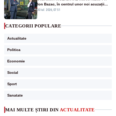
Ion Bazac, în centrul unor noi acuzații
publice
30 iul. 2026, 07:51
CATEGORII POPULARE
Actualitate
Politica
Economie
Social
Sport
Sanatate
MAI MULTE ȘTIRI DIN
ACTUALITATE