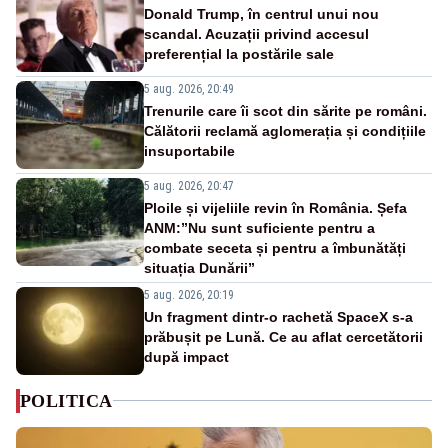
Donald Trump, în centrul unui nou
scandal. Acuzații privind accesul
preferențial la postările sale
5 aug. 2026, 20:49
Trenurile care îi scot din sărite pe români.
Călătorii reclamă aglomerația și condițiile
insuportabile
5 aug. 2026, 20:47
Ploile și vijeliile revin în România. Șefa
ANM:”Nu sunt suficiente pentru a
combate seceta și pentru a îmbunătăți
situația Dunării”
5 aug. 2026, 20:19
Un fragment dintr-o rachetă SpaceX s-a
prăbușit pe Lună. Ce au aflat cercetătorii
după impact
POLITICA