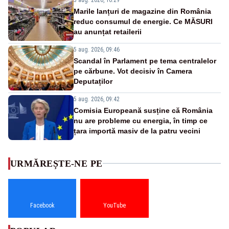
Marile lanțuri de magazine din România
reduc consumul de energie. Ce MĂSURI
au anunțat retailerii
5 aug. 2026, 09:46
Scandal în Parlament pe tema centralelor
pe cărbune. Vot decisiv în Camera
Deputaților
5 aug. 2026, 09:42
Comisia Europeană susține că România
nu are probleme cu energia, în timp ce
țara importă masiv de la patru vecini
URMĂREȘTE-NE PE
Facebook
YouTube