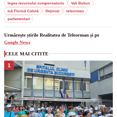
legea recursului compensatoriu
Vali Boboc
Ică Florică Calotă
Deținuți
teleorman
parlamentari
Urmărește știrile Realitatea de Teleorman și pe
Google News
CELE MAI CITITE
1