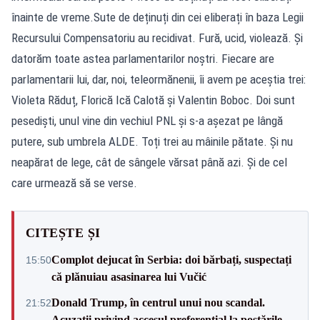
înainte de vreme.Sute de deținuți din cei eliberați în baza Legii
Recursului Compensatoriu au recidivat. Fură, ucid, violează. Și
datorăm toate astea parlamentarilor noștri. Fiecare are
parlamentarii lui, dar, noi, teleormănenii, îi avem pe aceștia trei:
Violeta Răduț, Florică Ică Calotă și Valentin Boboc. Doi sunt
pesediști, unul vine din vechiul PNL și s-a așezat pe lângă
putere, sub umbrela ALDE. Toți trei au mâinile pătate. Și nu
neapărat de lege, cât de sângele vărsat până azi. Și de cel
care urmează să se verse.
CITEȘTE ȘI
Complot dejucat în Serbia: doi bărbați, suspectați
15:50
că plănuiau asasinarea lui Vučić
Donald Trump, în centrul unui nou scandal.
21:52
Acuzații privind accesul preferențial la postările