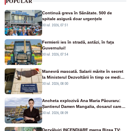
POPULAR
Continuă greva în Sănătate. 500 de
spitale asigură doar urgențele
30 iul. 2026, 07:51
Fermierii ies în stradă, astăzi, în fața
Guvernului!
30 iul. 2026, 07:54
Manevră mascată. Salarii mărite în secret
la Ministerul Dezvoltării în timp ce medicii
ies în stradă
30 iul. 2026, 08:00
Ancheta explozivă Ana Maria Păcuraru:
Șantierul Damen Mangalia, dosarul care
scufundă apărarea României
30 iul. 2026, 08:09
Dezvăluiri INCENDIARE marca Rizea TV: