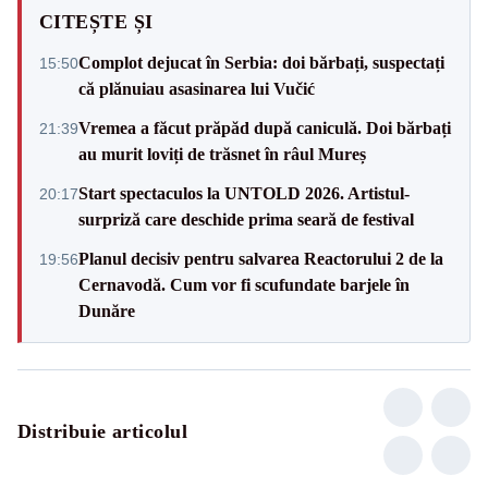
CITEȘTE ȘI
Complot dejucat în Serbia: doi bărbați, suspectați
15:50
că plănuiau asasinarea lui Vučić
Vremea a făcut prăpăd după caniculă. Doi bărbați
21:39
au murit loviți de trăsnet în râul Mureș
Start spectaculos la UNTOLD 2026. Artistul-
20:17
surpriză care deschide prima seară de festival
Planul decisiv pentru salvarea Reactorului 2 de la
19:56
Cernavodă. Cum vor fi scufundate barjele în
Dunăre
Distribuie articolul