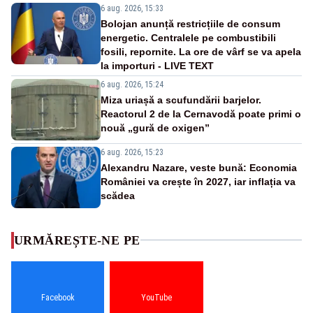
6 aug. 2026, 15:33
Bolojan anunță restricțiile de consum
energetic. Centralele pe combustibili
fosili, repornite. La ore de vârf se va apela
la importuri - LIVE TEXT
6 aug. 2026, 15:24
Miza uriașă a scufundării barjelor.
Reactorul 2 de la Cernavodă poate primi o
nouă „gură de oxigen”
6 aug. 2026, 15:23
Alexandru Nazare, veste bună: Economia
României va crește în 2027, iar inflația va
scădea
URMĂREȘTE-NE PE
Facebook
YouTube