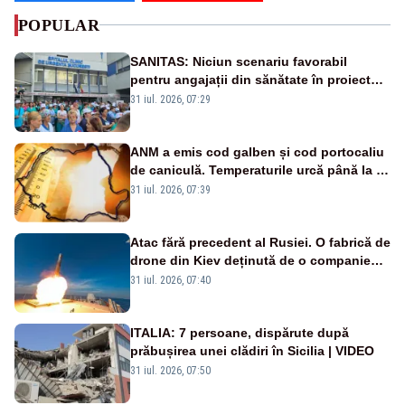
POPULAR
SANITAS: Niciun scenariu favorabil
pentru angajații din sănătate în proiectul
Legii salarizării
31 iul. 2026, 07:29
ANM a emis cod galben și cod portocaliu
de caniculă. Temperaturile urcă până la 38
de grade, iar nopțile devin tropicale
31 iul. 2026, 07:39
Atac fără precedent al Rusiei. O fabrică de
drone din Kiev deținută de o companie
americană, distrusă de o rachetă
31 iul. 2026, 07:40
rusească
ITALIA: 7 persoane, dispărute după
prăbușirea unei clădiri în Sicilia | VIDEO
31 iul. 2026, 07:50