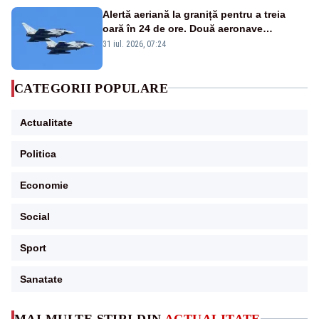
Alertă aeriană la graniță pentru a treia
oară în 24 de ore. Două aeronave
Eurofighter britanice au fost ridicate de la
31 iul. 2026, 07:24
sol
CATEGORII POPULARE
Actualitate
Politica
Economie
Social
Sport
Sanatate
MAI MULTE ȘTIRI DIN
ACTUALITATE