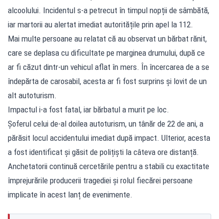
alcoolului. Incidentul s-a petrecut în timpul nopții de sâmbătă,
iar martorii au alertat imediat autoritățile prin apel la 112.
Mai multe persoane au relatat că au observat un bărbat rănit,
care se deplasa cu dificultate pe marginea drumului, după ce
ar fi căzut dintr-un vehicul aflat în mers. În încercarea de a se
îndepărta de carosabil, acesta ar fi fost surprins și lovit de un
alt autoturism.
Impactul i-a fost fatal, iar bărbatul a murit pe loc.
Șoferul celui de-al doilea autoturism, un tânăr de 22 de ani, a
părăsit locul accidentului imediat după impact. Ulterior, acesta
a fost identificat și găsit de polițiști la câteva ore distanță.
Anchetatorii continuă cercetările pentru a stabili cu exactitate
împrejurările producerii tragediei și rolul fiecărei persoane
implicate în acest lanț de evenimente.