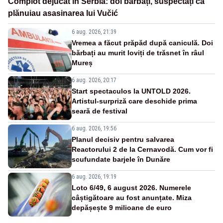
Complot dejucat în Serbia: doi bărbați, suspectați că
plănuiau asasinarea lui Vučić
6 aug. 2026, 21:39
Vremea a făcut prăpăd după caniculă. Doi
bărbați au murit loviți de trăsnet în râul
Mureș
6 aug. 2026, 20:17
Start spectaculos la UNTOLD 2026.
Artistul-surpriză care deschide prima
seară de festival
6 aug. 2026, 19:56
Planul decisiv pentru salvarea
Reactorului 2 de la Cernavodă. Cum vor fi
scufundate barjele în Dunăre
6 aug. 2026, 19:19
Loto 6/49, 6 august 2026. Numerele
câștigătoare au fost anunțate. Miza
depășește 9 milioane de euro