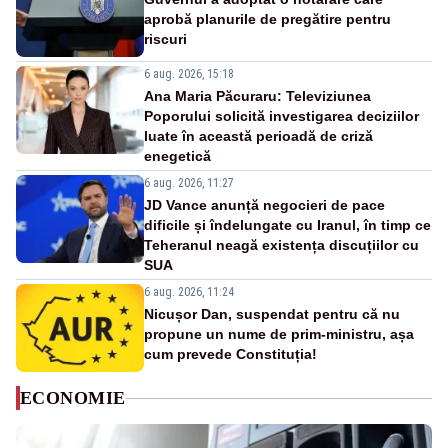
aprobă planurile de pregătire pentru
riscuri
6 aug. 2026, 15:18
Ana Maria Păcuraru: Televiziunea
Poporului solicită investigarea deciziilor
luate în această perioadă de criză
enegetică
6 aug. 2026, 11:27
JD Vance anunță negocieri de pace
dificile și îndelungate cu Iranul, în timp ce
Teheranul neagă existența discuțiilor cu
SUA
6 aug. 2026, 11:24
Nicușor Dan, suspendat pentru că nu
propune un nume de prim-ministru, așa
cum prevede Constituția!
ECONOMIE