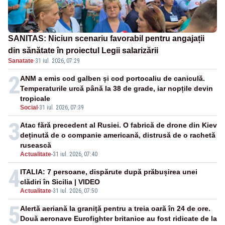
SANITAS: Niciun scenariu favorabil pentru angajații
din sănătate în proiectul Legii salarizării
Sanatate
·
31 iul. 2026, 07:29
2
ANM a emis cod galben și cod portocaliu de caniculă.
Temperaturile urcă până la 38 de grade, iar nopțile devin
tropicale
Social
-
31 iul. 2026, 07:39
3
Atac fără precedent al Rusiei. O fabrică de drone din Kiev
deținută de o companie americană, distrusă de o rachetă
rusească
Actualitate
-
31 iul. 2026, 07:40
4
ITALIA: 7 persoane, dispărute după prăbușirea unei
clădiri în Sicilia | VIDEO
Actualitate
-
31 iul. 2026, 07:50
5
Alertă aeriană la graniță pentru a treia oară în 24 de ore.
Două aeronave Eurofighter britanice au fost ridicate de la