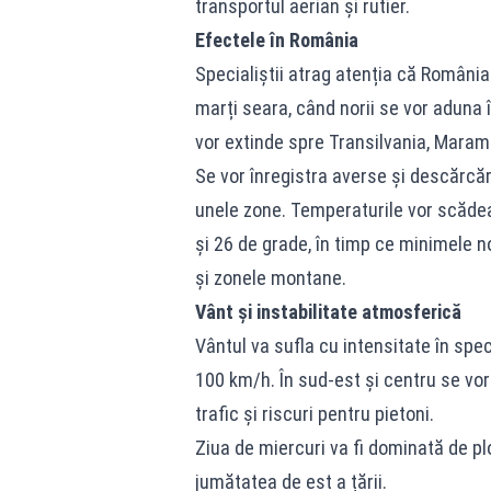
transportul aerian și rutier.
Efectele în România
Specialiștii atrag atenția că România 
marți seara, când norii se vor aduna î
vor extinde spre Transilvania, Maramu
Se vor înregistra averse și descărcări
unele zone. Temperaturile vor scădea
și 26 de grade, în timp ce minimele n
și zonele montane.
Vânt și instabilitate atmosferică
Vântul va sufla cu intensitate în spec
100 km/h. În sud-est și centru se vor
trafic și riscuri pentru pietoni.
Ziua de miercuri va fi dominată de ploi
jumătatea de est a țării.