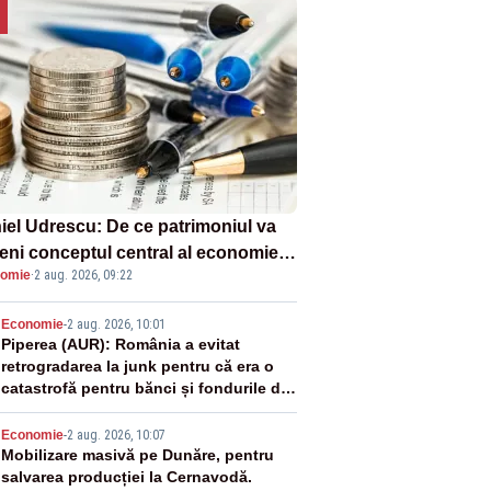
iel Udrescu: De ce patrimoniul va
eni conceptul central al economiei
omie
·
2 aug. 2026, 09:22
oare?
2
Economie
-
2 aug. 2026, 10:01
Piperea (AUR): România a evitat
retrogradarea la junk pentru că era o
catastrofă pentru bănci și fondurile de
pensii
3
Economie
-
2 aug. 2026, 10:07
Mobilizare masivă pe Dunăre, pentru
salvarea producției la Cernavodă.