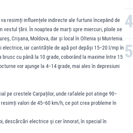
va resimți influențele indirecte ale furtunii începând de
n vestul țării. În noaptea de marți spre miercuri, ploile se
reș, Crișana, Moldova, dar și local în Oltenia și Muntenia.
 electrice, iar cantitățile de apă pot depăși 15–20 l/mp în
 brusc cu până la 10 grade, coborând la maxime între 15
octurne vor ajunge la 4–14 grade, mai ales în depresiuni
ial pe crestele Carpaților, unde rafalele pot atinge 90–
 resimți valori de 45–60 km/h, ce pot crea probleme în
, descărcări electrice și cer înnorat, în special în