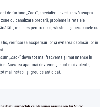
ect de furtuna „Zack”, specialiștii avertizează asupra
în zone cu canalizare precară, probleme la rețelele
nătății, mai ales pentru copii, vârstnici și persoanele cu
fic, verificarea acoperișurilor și evitarea deplasărilor în
nt.
ecum „Zack” devin tot mai frecvente și mai intense în
ice. Acestea apar mai devreme și sunt mai violente,
 mai instabil și greu de anticipat.
bărbați, suspectați că plănuiau asasinarea lui Vučić