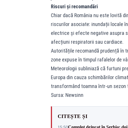
Riscuri și recomandări
Chiar dacă România nu este lovită dir
riscurilor asociate: inundații locale 
electrice și efecte negative asupra să
afecțiuni respiratorii sau cardiace.
Autoritățile recomandă prudență în tra
zone expuse în timpul rafalelor de vâ
Meteorologii subliniază că furtuni pr
Europa din cauza schimbărilor climat
transformând toamna într-un sezon tot
Sursa: Newsinn
CITEȘTE ȘI
Complot dejucat în Serbia: doi 
15:50