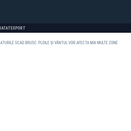
NATATE
SPORT
TURILE SCAD BRUSC. PLOILE ȘI VÂNTUL VOR AFECTA MAI MULTE ZONE