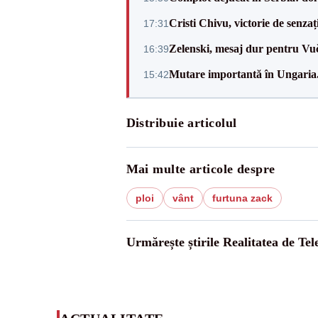
Cristi Chivu, victorie de senzaț
17:31
Zelenski, mesaj dur pentru Vuč
16:39
Mutare importantă în Ungaria. 
15:42
Distribuie articolul
Mai multe articole despre
ploi
vânt
furtuna zack
Urmărește știrile Realitatea de Te