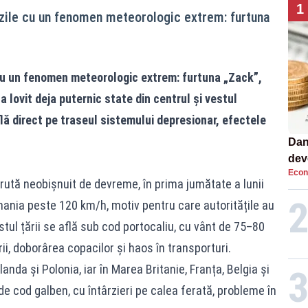
1
 zile cu un fenomen meteorologic extrem: furtuna
cu un fenomen meteorologic extrem: furtuna „Zack”,
 lovit deja puternic state din centrul și vestul
lă direct pe traseul sistemului depresionar, efectele
Dan
dev
Econ
viit
ută neobișnuit de devreme, în prima jumătate a lunii
mania peste 120 km/h, motiv pentru care autoritățile au
ul țării se află sub cod portocaliu, cu vânt de 75–80
ii, doborârea copacilor și haos în transporturi.
landa și Polonia, iar în Marea Britanie, Franța, Belgia și
 cod galben, cu întârzieri pe calea ferată, probleme în