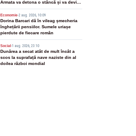
Armata va detona o stâncă și va devia
apa fluviului - IMAGINI AERIENE
4
Economie
-
2 aug. 2026, 10:09
Dorina Barcari dă în vileag șmecheria
înghețării pensiilor. Sumele uriașe
pierdute de fiecare român
5
Social
-
1 aug. 2026, 23:10
Dunărea a secat atât de mult încât a
scos la suprafață nave naziste din al
doilea război mondial