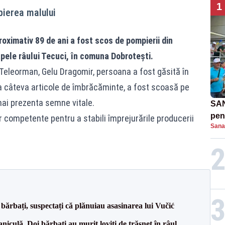
1
pierea malului
oximativ 89 de ani a fost scos de pompierii din
pele râului Tecuci, în comuna Dobroteşti.
U Teleorman, Gelu Dragomir, persoana a fost găsită în
a câteva articole de îmbrăcăminte, a fost scoasă pe
mai prezenta semne vitale.
SAN
pent
or competente pentru a stabili împrejurările producerii
Sana
proi
bărbați, suspectați că plănuiau asasinarea lui Vučić
culă. Doi bărbați au murit loviți de trăsnet în râul