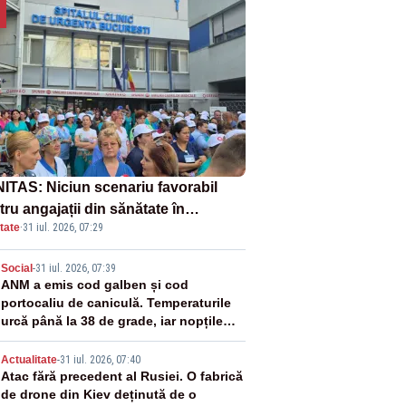
ITAS: Niciun scenariu favorabil
ru angajații din sănătate în
tate
·
31 iul. 2026, 07:29
ectul Legii salarizării
2
Social
-
31 iul. 2026, 07:39
ANM a emis cod galben și cod
portocaliu de caniculă. Temperaturile
urcă până la 38 de grade, iar nopțile
devin tropicale
3
Actualitate
-
31 iul. 2026, 07:40
Atac fără precedent al Rusiei. O fabrică
de drone din Kiev deținută de o