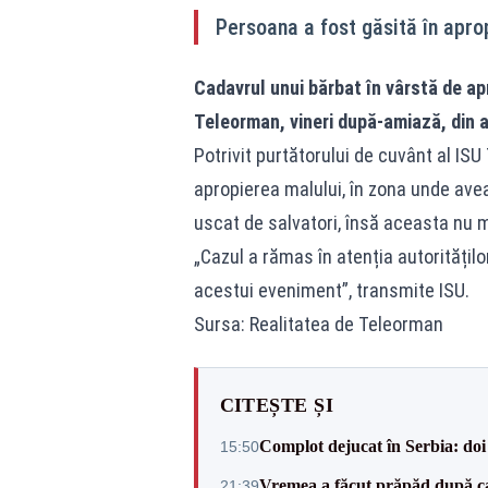
Persoana a fost găsită în apro
Cadavrul unui bărbat în vârstă de apr
Teleorman, vineri după-amiază, din a
Potrivit purtătorului de cuvânt al IS
apropierea malului, în zona unde ave
uscat de salvatori, însă aceasta nu 
„Cazul a rămas în atenția autoritățil
acestui eveniment”, transmite ISU.
Sursa: Realitatea de Teleorman
CITEȘTE ȘI
Complot dejucat în Serbia: doi 
15:50
Vremea a făcut prăpăd după cani
21:39