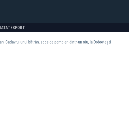
NATATE
SPORT
n: Cadavrul unui bătrân, scos de pompieri dintr-un râu, la Dobroteşti