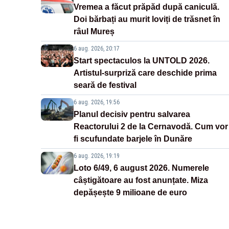
Vremea a făcut prăpăd după caniculă.
Doi bărbați au murit loviți de trăsnet în
râul Mureș
6 aug. 2026, 20:17
Start spectaculos la UNTOLD 2026.
Artistul-surpriză care deschide prima
seară de festival
6 aug. 2026, 19:56
Planul decisiv pentru salvarea
Reactorului 2 de la Cernavodă. Cum vor
fi scufundate barjele în Dunăre
6 aug. 2026, 19:19
Loto 6/49, 6 august 2026. Numerele
câștigătoare au fost anunțate. Miza
depășește 9 milioane de euro