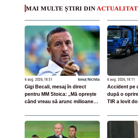
MAI MULTE ȘTIRI DIN
ACTUALITAT
6 aug. 2026, 18:51
Ionuț Nichita
6 aug. 2026, 18:11
Gigi Becali, mesaj în direct
Accident pe 
pentru MM Stoica: „Mă oprește
după o oprir
când vreau să arunc milioane
TIR a lovit do
pe transferuri”
încărcate cu