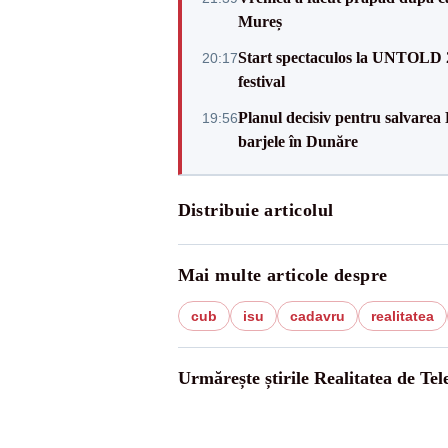
Mureș
Start spectaculos la UNTOLD 20
20:17
festival
Planul decisiv pentru salvarea
19:56
barjele în Dunăre
Distribuie articolul
Mai multe articole despre
cub
isu
cadavru
realitatea
Urmărește știrile Realitatea de Te