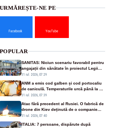
URMĂREȘTE-NE PE
Facebook
YouTube
POPULAR
SANITAS: Niciun scenariu favorabil pentru
angajații din sănătate în proiectul Legii
salarizării
31 iul. 2026, 07:29
ANM a emis cod galben și cod portocaliu
de caniculă. Temperaturile urcă până la 38
de grade, iar nopțile devin tropicale
31 iul. 2026, 07:39
Atac fără precedent al Rusiei. O fabrică de
drone din Kiev deținută de o companie
americană, distrusă de o rachetă rusească
31 iul. 2026, 07:40
ITALIA: 7 persoane, dispărute după