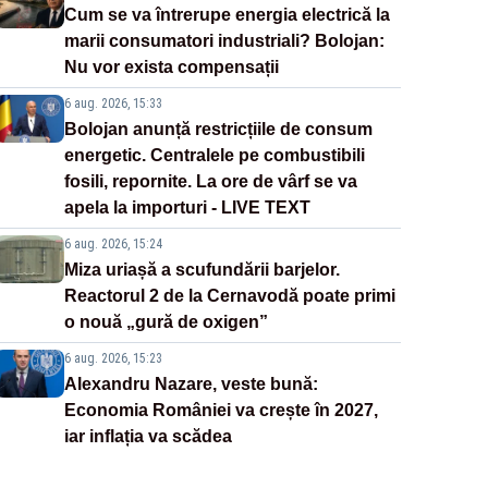
Cum se va întrerupe energia electrică la
marii consumatori industriali? Bolojan:
Nu vor exista compensații
6 aug. 2026, 15:33
Bolojan anunță restricțiile de consum
energetic. Centralele pe combustibili
fosili, repornite. La ore de vârf se va
apela la importuri - LIVE TEXT
6 aug. 2026, 15:24
Miza uriașă a scufundării barjelor.
Reactorul 2 de la Cernavodă poate primi
o nouă „gură de oxigen”
6 aug. 2026, 15:23
Alexandru Nazare, veste bună:
Economia României va crește în 2027,
iar inflația va scădea