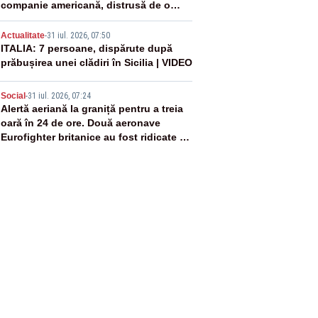
companie americană, distrusă de o
rachetă rusească
4
Actualitate
-
31 iul. 2026, 07:50
ITALIA: 7 persoane, dispărute după
prăbușirea unei clădiri în Sicilia | VIDEO
5
Social
-
31 iul. 2026, 07:24
Alertă aeriană la graniță pentru a treia
oară în 24 de ore. Două aeronave
Eurofighter britanice au fost ridicate de
la sol