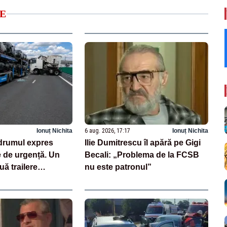
E
Ionuț Nichita
6 aug. 2026, 17:17
Ionuț Nichita
drumul expres
Ilie Dumitrescu îl apără pe Gigi
e de urgență. Un
Becali: „Problema de la FCSB
uă trailere
nu este patronul”
 mașini