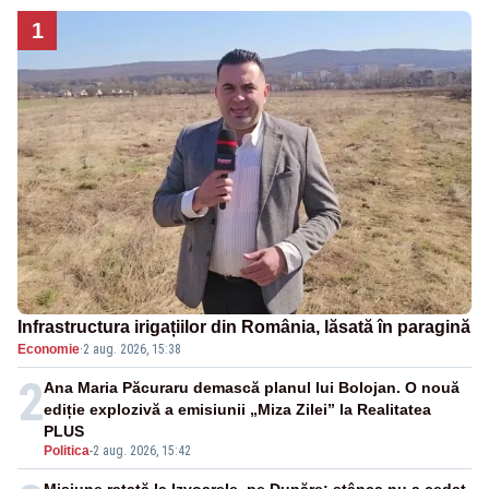
1
Infrastructura irigațiilor din România, lăsată în paragină
Economie
·
2 aug. 2026, 15:38
2
Ana Maria Păcuraru demască planul lui Bolojan. O nouă
ediție explozivă a emisiunii „Miza Zilei” la Realitatea
PLUS
Politica
-
2 aug. 2026, 15:42
Misiune ratată la Izvoarele, pe Dunăre: stânca nu a cedat,