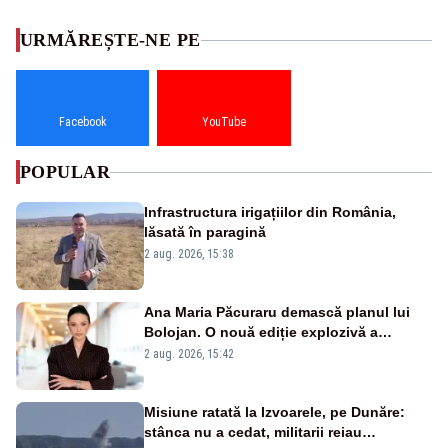
URMĂREȘTE-NE PE
Facebook
YouTube
POPULAR
Infrastructura irigațiilor din România,
lăsată în paragină
2 aug. 2026, 15:38
Ana Maria Păcuraru demască planul lui
Bolojan. O nouă ediție explozivă a
emisiunii „Miza Zilei” la Realitatea PLUS
2 aug. 2026, 15:42
Misiune ratată la Izvoarele, pe Dunăre:
stânca nu a cedat, militarii reiau