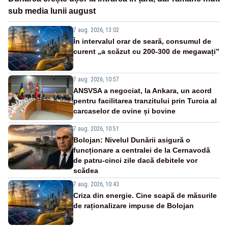
sub media lunii august
7 aug. 2026, 13:02
În intervalul orar de seară, consumul de
curent „a scăzut cu 200-300 de megawați”
7 aug. 2026, 10:57
ANSVSA a negociat, la Ankara, un acord
pentru facilitarea tranzitului prin Turcia al
carcaselor de ovine și bovine
7 aug. 2026, 10:51
Bolojan: Nivelul Dunării asigură o
funcționare a centralei de la Cernavodă
de patru-cinci zile dacă debitele vor
scădea
7 aug. 2026, 10:43
Criza din energie. Cine scapă de măsurile
de raționalizare impuse de Bolojan