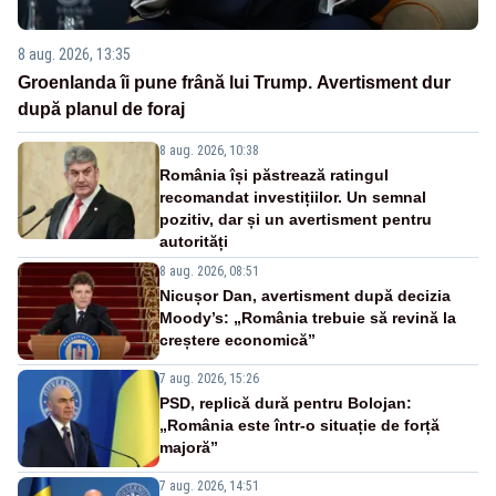
8 aug. 2026, 13:35
Groenlanda îi pune frână lui Trump. Avertisment dur
după planul de foraj
8 aug. 2026, 10:38
România își păstrează ratingul
recomandat investițiilor. Un semnal
pozitiv, dar și un avertisment pentru
autorități
8 aug. 2026, 08:51
Nicușor Dan, avertisment după decizia
Moody’s: „România trebuie să revină la
creștere economică”
7 aug. 2026, 15:26
PSD, replică dură pentru Bolojan:
„România este într-o situație de forță
majoră”
7 aug. 2026, 14:51