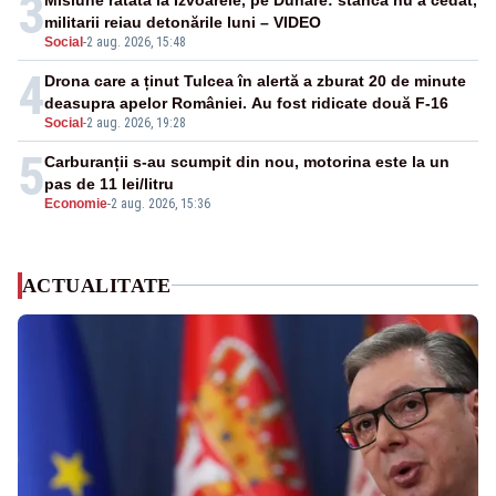
3
militarii reiau detonările luni – VIDEO
Social
-
2 aug. 2026, 15:48
4
Drona care a ținut Tulcea în alertă a zburat 20 de minute
deasupra apelor României. Au fost ridicate două F-16
Social
-
2 aug. 2026, 19:28
5
Carburanții s-au scumpit din nou, motorina este la un
pas de 11 lei/litru
Economie
-
2 aug. 2026, 15:36
ACTUALITATE