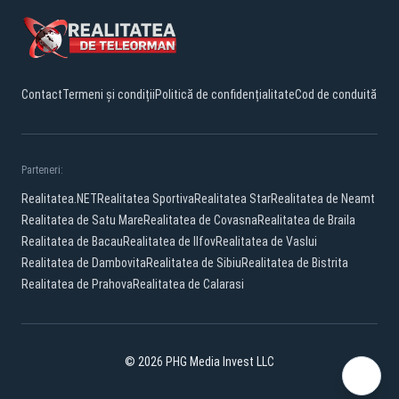
Contact
Termeni și condiții
Politică de confidențialitate
Cod de conduită
Parteneri:
Realitatea.NET
Realitatea Sportiva
Realitatea Star
Realitatea de Neamt
Realitatea de Satu Mare
Realitatea de Covasna
Realitatea de Braila
Realitatea de Bacau
Realitatea de Ilfov
Realitatea de Vaslui
Realitatea de Dambovita
Realitatea de Sibiu
Realitatea de Bistrita
Realitatea de Prahova
Realitatea de Calarasi
© 2026 PHG Media Invest LLC
Facebook
YouTube