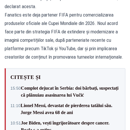
declarat acesta.
Fanatics este deja partener FIFA pentru comercializarea
produselor oficiale ale Cupei Mondiale din 2026. Noul acord
face parte din strategia FIFA de extindere și modernizare a
imaginii competițiilor sale, după parteneriate recente cu
platforme precum TikTok și YouTube, dar și prin implicarea
creatorilor de conținut în promovarea turneelor internaționale.
CITEȘTE ȘI
Complot dejucat în Serbia: doi bărbați, suspectați
15:50
că plănuiau asasinarea lui Vučić
Lionel Messi, devastat de pierderea tatălui său.
11:10
Jorge Messi avea 68 de ani
Joe Biden, vești îngrijorătoare despre cancer.
10:51
Boala s-a extins