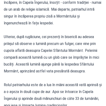
încăpere, în Capela Îngerului, însoțit - conform tradiției - numai
de un arab de religie islamică. Mai departe, patriarhul intră
singur în încăperea propriu-zisă a Mormântului și
îngenunchează în fața lespedei.
Ulterior, după rugăciune, cei prezenți în biserică au adesea
prilejul să observe o lumină precum un fulger, care vine prin
cupola aflată deasupra Capelei Sfântului Mormânt. Pelerinii
compară această lumină cu un glob care se împrăștie în mici
bucăți. Această lumină ajunge până la lespedea Sfântului
Mormânt, aprinzând astfel vata presărată deasupra.
Rolul patriarhului este de a lua în mâini această vată aprinsă și
a o așeza în două cupe de aur. Apoi se întoarce în Capela
Îngerului și aprinde două mănunchiuri de câte 33 de lumânări,
apoi iese și împarte lumina credincioșilor.