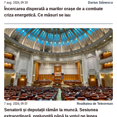
7 aug. 2026, 09:30
Darius Stănescu
Încercarea disperată a marilor orașe de a combate
criza energetică. Ce măsuri se iau
7 aug. 2026, 09:07
Realitatea de Teleorman
Senatorii și deputații rămân la muncă. Sesiunea
extraordinară, prelungită până la votul pe legea