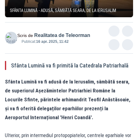
SFÂNTA LUMINĂ - ADUSĂ, SÂMBĂTĂ SEARA, DE LA IERUSALIM
Realitatea de Teleorman
Scris de
Publicat:
16 apr. 2025, 11:42
Sfânta Lumină va fi primită la Catedrala Patriarhală
Sfânta Lumină va fi adusă de la Ierusalim, sâmbătă seara,
de superiorul Așezămintelor Patriarhiei Române la
Locurile Sfinte, părintele arhimandrit Teofil Anăstăsoaie,
și va fi oferită delegaților eparhiilor prezenți la
Aeroportul Internațional 'Henri Coandă'.
Ulterior, prin intermediul protopopiatelor, centrele eparhiale vor