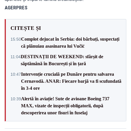
AGERPRES
CITEȘTE ȘI
Complot dejucat în Serbia: doi bărbați, suspectați
15:50
că plănuiau asasinarea lui Vučić
DESTINAȚII DE WEEKEND: sfârșit de
11:04
săptămână în București și în țară
Intervenție crucială pe Dunăre pentru salvarea
10:47
Cernavodă. ANAR: Fiecare barjă va fi scufundată
în 3-4 ore
Alertă în aviație! Sute de avioane Boeing 737
10:39
MAX, vizate de inspecții obligatorii, după
descoperirea unor fisuri în fuselaj