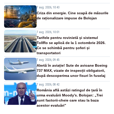
7 aug. 2026, 10:43
Criza din energie. Cine scapă de măsurile
de raționalizare impuse de Bolojan
7 aug. 2026, 10:01
Tarifele pentru rovinietă și sistemul
TollRo se aplică de la 1 octombrie 2026.
Ce se schimbă pentru șoferi și
transportatori
7 aug. 2026, 09:45
Alertă în aviație! Sute de avioane Boeing
737 MAX, vizate de inspecții obligatorii,
după descoperirea unor fisuri în fuselaj
7 aug. 2026, 08:42
România află astăzi ratingul de țară în
urma evaluării Moody’s. Bolojan: „Trei
sunt factorii-cheie care stau la baza
acestor evaluări”