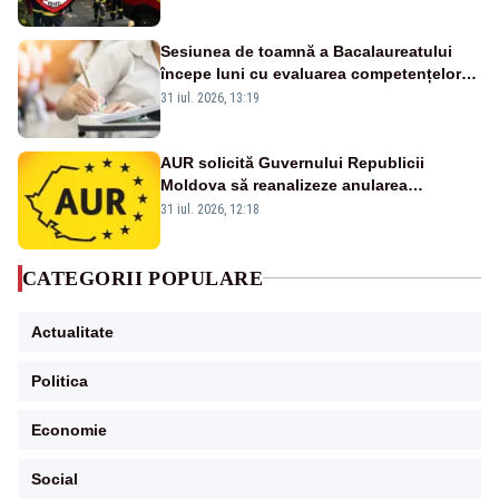
Ropotan este în spital
Sesiunea de toamnă a Bacalaureatului
începe luni cu evaluarea competențelor
orale la Limba română
31 iul. 2026, 13:19
AUR solicită Guvernului Republicii
Moldova să reanalizeze anularea
concertului de Ziua Limbii Române
31 iul. 2026, 12:18
CATEGORII POPULARE
Actualitate
Politica
Economie
Social