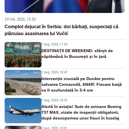
24 feb. 2026, 15:50
Complot dejucat în Serbia: doi bărbați, suspectați că
plănuiau asasinarea lui Vučić
7 aug. 2026, 11:04
DESTINAȚII DE WEEKEND: sfârșit de
săptămână în București și în țară
7 aug. 2026, 10:47
Intervenție crucială pe Dunăre pentru
salvarea Cernavodă. ANAR: Fiecare barjă
va fi scufundată în 3-4 ore
7 aug. 2026, 10:39
Alertă în aviație! Sute de avioane Boeing
737 MAX, vizate de inspecții obligatorii,
după descoperirea unor fisuri în fuselaj
7 aug. 2026, 10:01