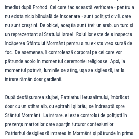
imediat după Prohod. Cei care fac această verificare - pentru a
nu exista nicio bănuială de înscenare - sunt polițiști civili, care
nu sunt creștini. De obicei, aceștia sunt trei: un arab, un turc și
un reprezentant al Statului Israel. Rolul lor este de a inspecta
încăperea Sfântului Mormânt pentru a nu exista vreo sursă de
foc. De asemenea, îi controlează corporal pe cei care vor
pătrunde acolo în momentul ceremoniei religioase. Apoi, la
momentul potrivit, luminile se sting, ușa se sigilează, iar la
intrare rămân doar gardienii.
După desfășurarea slujbei, Patriarhul Ierusalimului, îmbrăcat
doar cu un stihar alb, cu epitrahil și brâu, se îndreaptă spre
Sfântul Mormânt. La intrare, el este controlat de polițiști în
prezența martorilor care aparțin tuturor confesiunilor.
Patriarhul desigilează intrarea în Mormânt și pătrunde în prima