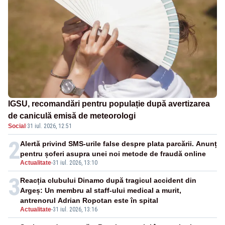
IGSU, recomandări pentru populație după avertizarea
de caniculă emisă de meteorologi
Social
·
31 iul. 2026, 12:51
2
Alertă privind SMS-urile false despre plata parcării. Anunț
pentru șoferi asupra unei noi metode de fraudă online
Actualitate
-
31 iul. 2026, 13:10
3
Reacția clubului Dinamo după tragicul accident din
Argeș: Un membru al staff-ului medical a murit,
antrenorul Adrian Ropotan este în spital
Actualitate
-
31 iul. 2026, 13:16