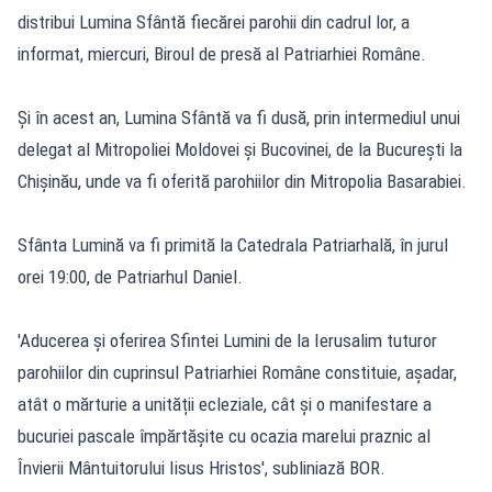
distribui Lumina Sfântă fiecărei parohii din cadrul lor, a
informat, miercuri, Biroul de presă al Patriarhiei Române.
Și în acest an, Lumina Sfântă va fi dusă, prin intermediul unui
delegat al Mitropoliei Moldovei și Bucovinei, de la București la
Chișinău, unde va fi oferită parohiilor din Mitropolia Basarabiei.
Sfânta Lumină va fi primită la Catedrala Patriarhală, în jurul
orei 19:00, de Patriarhul Daniel.
'Aducerea și oferirea Sfintei Lumini de la Ierusalim tuturor
parohiilor din cuprinsul Patriarhiei Române constituie, așadar,
atât o mărturie a unității ecleziale, cât și o manifestare a
bucuriei pascale împărtășite cu ocazia marelui praznic al
Învierii Mântuitorului Iisus Hristos', subliniază BOR.