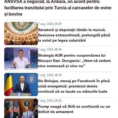
ANSVSA a negociat, la Ankara, un acord pentru
facilitarea tranzitului prin Turcia al carcaselor de ovine
și bovine
7 aug. 2026, 09:49
Senatorii și deputații rămân la muncă.
Sesiunea extraordinară, prelungită până
la votul pe legea salarizării
7 aug. 2026, 08:46
Strategia AUR pentru suspendarea lui
Nicușor Dan. Dungaciu: „Vrem să vedem
cine semnează și cine nu”
7 aug. 2026, 08:40
Ilie Bolojan, mesaj pe Facebook în plină
criză energetică: premierul demis
continuă să se laude cu măsurile luate
7 aug. 2026, 08:03
Trump neagă că SUA se confruntă cu un
deficit de armament