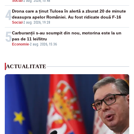
Social
-
2 aug. 2026, 15:48
4
Drona care a ținut Tulcea în alertă a zburat 20 de minute
deasupra apelor României. Au fost ridicate două F-16
Social
-
2 aug. 2026, 19:28
5
Carburanții s-au scumpit din nou, motorina este la un
pas de 11 lei/litru
Economie
-
2 aug. 2026, 15:36
ACTUALITATE