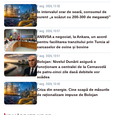
7 aug. 2026, 13:02
În intervalul orar de seară, consumul de
curent „a scăzut cu 200-300 de megawați”
7 aug. 2026, 10:57
ANSVSA a negociat, la Ankara, un acord
pentru facilitarea tranzitului prin Turcia al
carcaselor de ovine și bovine
7 aug. 2026, 10:51
Bolojan: Nivelul Dunării asigură o
funcționare a centralei de la Cernavodă
de patru-cinci zile dacă debitele vor
scădea
7 aug. 2026, 10:43
Criza din energie. Cine scapă de măsurile
de raționalizare impuse de Bolojan