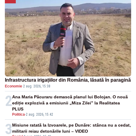
Infrastructura irigațiilor din România, lăsată în paragină
Economie
·
2 aug. 2026, 15:38
2
Ana Maria Păcuraru demască planul lui Bolojan. O nouă
ediție explozivă a emisiunii „Miza Zilei” la Realitatea
PLUS
Politica
-
2 aug. 2026, 15:42
3
Misiune ratată la Izvoarele, pe Dunăre: stânca nu a cedat,
militarii reiau detonările luni – VIDEO