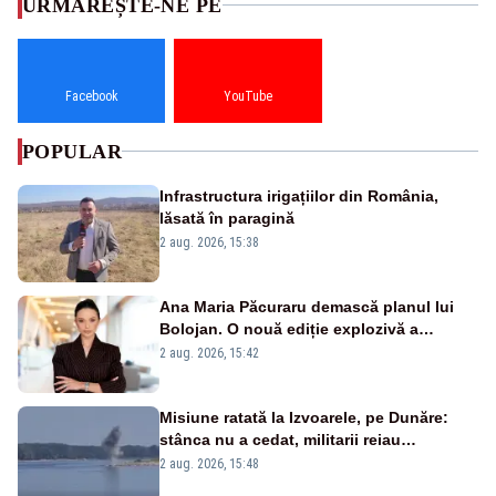
URMĂREȘTE-NE PE
Facebook
YouTube
POPULAR
Infrastructura irigațiilor din România,
lăsată în paragină
2 aug. 2026, 15:38
Ana Maria Păcuraru demască planul lui
Bolojan. O nouă ediție explozivă a
emisiunii „Miza Zilei” la Realitatea PLUS
2 aug. 2026, 15:42
Misiune ratată la Izvoarele, pe Dunăre:
stânca nu a cedat, militarii reiau
detonările luni – VIDEO
2 aug. 2026, 15:48