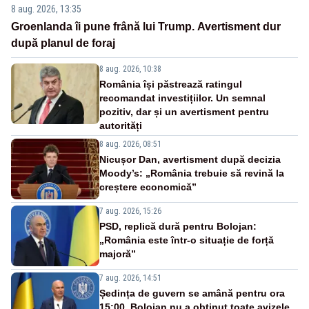
8 aug. 2026, 13:35
Groenlanda îi pune frână lui Trump. Avertisment dur
după planul de foraj
8 aug. 2026, 10:38
România își păstrează ratingul
recomandat investițiilor. Un semnal
pozitiv, dar și un avertisment pentru
autorități
8 aug. 2026, 08:51
Nicușor Dan, avertisment după decizia
Moody’s: „România trebuie să revină la
creștere economică”
7 aug. 2026, 15:26
PSD, replică dură pentru Bolojan:
„România este într-o situație de forță
majoră”
7 aug. 2026, 14:51
Ședința de guvern se amână pentru ora
15:00. Bolojan nu a obținut toate avizele