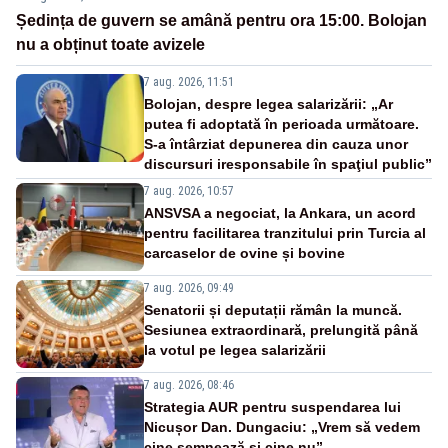
Ședința de guvern se amână pentru ora 15:00. Bolojan
nu a obținut toate avizele
7 aug. 2026, 11:51
Bolojan, despre legea salarizării: „Ar
putea fi adoptată în perioada următoare.
S-a întârziat depunerea din cauza unor
discursuri iresponsabile în spaţiul public”
7 aug. 2026, 10:57
ANSVSA a negociat, la Ankara, un acord
pentru facilitarea tranzitului prin Turcia al
carcaselor de ovine și bovine
7 aug. 2026, 09:49
Senatorii și deputații rămân la muncă.
Sesiunea extraordinară, prelungită până
la votul pe legea salarizării
7 aug. 2026, 08:46
Strategia AUR pentru suspendarea lui
Nicușor Dan. Dungaciu: „Vrem să vedem
cine semnează și cine nu”