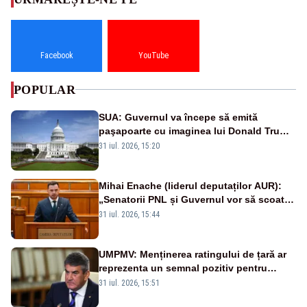
Facebook
YouTube
POPULAR
SUA: Guvernul va începe să emită
paşapoarte cu imaginea lui Donald Trump
începând cu 8 august
31 iul. 2026, 15:20
Mihai Enache (liderul deputaților AUR):
„Senatorii PNL și Guvernul vor să scoată
la vânzare bunuri publice pentru a stinge
31 iul. 2026, 15:44
datoriile pentru vaccinurile Pfizer!”
UMPMV: Menținerea ratingului de țară ar
reprezenta un semnal pozitiv pentru
România. Autoritățile trebuie să continue
31 iul. 2026, 15:51
consolidarea stabilității economice și