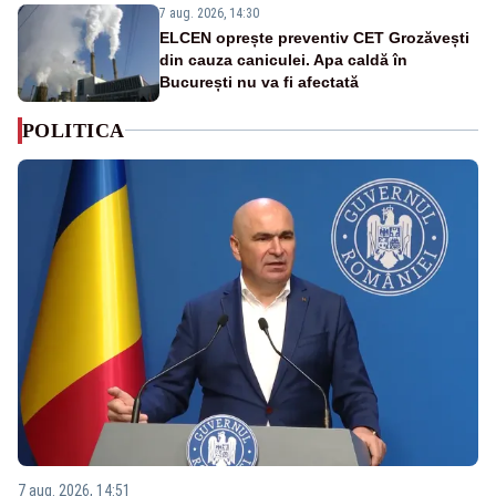
7 aug. 2026, 14:30
ELCEN oprește preventiv CET Grozăvești
din cauza caniculei. Apa caldă în
București nu va fi afectată
POLITICA
7 aug. 2026, 14:51