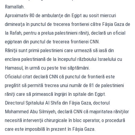
Ramallah.
Aproximativ 80 de ambulanţe din Egipt au sosit miercuri
dimineaţa în punctul de trecerea frontierei către Fâşia Gaza de
la Rafah, pentru a prelua palestinieni răniţi, declară un oficial
egiptean din punctul de trecerea frontierei CNN.
Răniţii sunt primii palestinieni care urmează să iasă din
enclava palestiniană de la începutul războiului Israelului cu
Hamasul, în urmă cu peste trei săptămâni.
Oficialul citat declară CNN că punctul de frontieră este
pregătit să permită trecrea unui număr de 81 de palestinieni
răniţi care să primească îngrijiri în spitale din Egipt.
Directorul Spitalului Al Shifa din Fâşia Gaza, doctorul
Mohammed Abu Silmiyeh, declară CNN că majoritatea răniţilor
necesită intervenţii chirurgicale în bloc operator, o procedură
care este imposibilă în prezent în Fâşia Gaza.