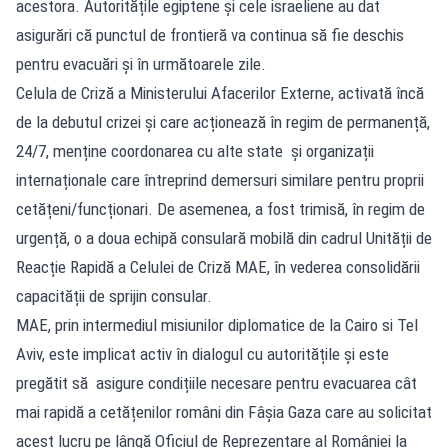
acestora. Autoritățile egiptene și cele israeliene au dat
asigurări că punctul de frontieră va continua să fie deschis
pentru evacuări și în următoarele zile.
Celula de Criză a Ministerului Afacerilor Externe, activată încă
de la debutul crizei și care acționează în regim de permanență,
24/7, menține coordonarea cu alte state și organizații
internaționale care întreprind demersuri similare pentru proprii
cetățeni/funcționari. De asemenea, a fost trimisă, în regim de
urgență, o a doua echipă consulară mobilă din cadrul Unității de
Reacție Rapidă a Celulei de Criză MAE, în vederea consolidării
capacității de sprijin consular.
MAE, prin intermediul misiunilor diplomatice de la Cairo si Tel
Aviv, este implicat activ în dialogul cu autoritățile și este
pregătit să asigure condițiile necesare pentru evacuarea cât
mai rapidă a cetățenilor români din Fâșia Gaza care au solicitat
acest lucru pe lângă Oficiul de Reprezentare al României la