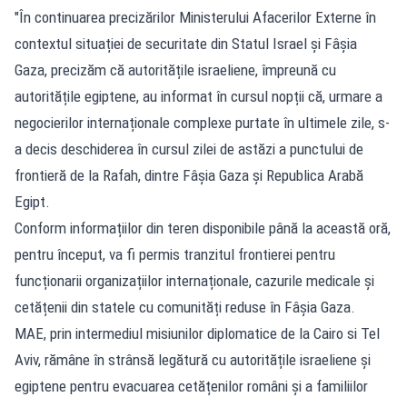
"În continuarea precizărilor Ministerului Afacerilor Externe în
contextul situației de securitate din Statul Israel și Fâșia
Gaza, precizăm că autoritățile israeliene, împreună cu
autoritățile egiptene, au informat în cursul nopții că, urmare a
negocierilor internaționale complexe purtate în ultimele zile, s-
a decis deschiderea în cursul zilei de astăzi a punctului de
frontieră de la Rafah, dintre Fâșia Gaza și Republica Arabă
Egipt.
Conform informațiilor din teren disponibile până la această oră,
pentru început, va fi permis tranzitul frontierei pentru
funcționarii organizațiilor internaționale, cazurile medicale și
cetățenii din statele cu comunități reduse în Fâșia Gaza.
MAE, prin intermediul misiunilor diplomatice de la Cairo si Tel
Aviv, rămâne în strânsă legătură cu autoritățile israeliene și
egiptene pentru evacuarea cetățenilor români și a familiilor