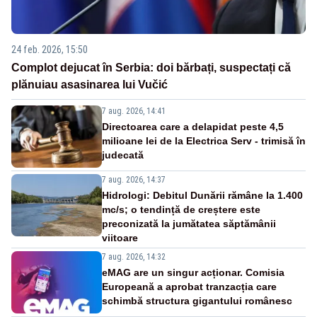
24 feb. 2026, 15:50
Complot dejucat în Serbia: doi bărbați, suspectați că
plănuiau asasinarea lui Vučić
7 aug. 2026, 14:41
Directoarea care a delapidat peste 4,5
milioane lei de la Electrica Serv - trimisă în
judecată
7 aug. 2026, 14:37
Hidrologi: Debitul Dunării rămâne la 1.400
mc/s; o tendință de creștere este
preconizată la jumătatea săptămânii
viitoare
7 aug. 2026, 14:32
eMAG are un singur acționar. Comisia
Europeană a aprobat tranzacția care
schimbă structura gigantului românesc