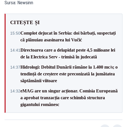
Sursa: Newsinn
CITEȘTE ȘI
Complot dejucat în Serbia: doi bărbați, suspectați
15:50
că plănuiau asasinarea lui Vučić
Directoarea care a delapidat peste 4,5 milioane lei
14:41
de la Electrica Serv - trimisă în judecată
Hidrologi: Debitul Dunării rămâne la 1.400 mc/s; o
14:37
tendință de creștere este preconizată la jumătatea
săptămânii viitoare
eMAG are un singur acționar. Comisia Europeană
14:32
a aprobat tranzacția care schimbă structura
gigantului românesc