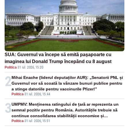
SUA: Guvernul va începe să emită paşapoarte cu
imaginea lui Donald Trump începând cu 8 august
Politica
·
31 iul. 2026, 15:20
2
Mihai Enache (liderul deputaților AUR): „Senatorii PNL și
Guvernul vor să scoată la vânzare bunuri publice pentru
a stinge datoriile pentru vaccinurile Pfizer!”
Politica
-
31 iul. 2026, 15:44
3
UMPMV: Menținerea ratingului de țară ar reprezenta un
semnal pozitiv pentru România. Autoritățile trebuie să
continue consolidarea stabilității economice și
Politica
-
31 iul. 2026, 15:51
financiare