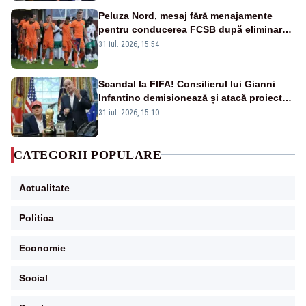
financiare
Peluza Nord, mesaj fără menajamente
pentru conducerea FCSB după eliminarea
rușinoasă din Conference League
31 iul. 2026, 15:54
Scandal la FIFA! Consilierul lui Gianni
Infantino demisionează și atacă proiectul
privind investitorii străini
31 iul. 2026, 15:10
CATEGORII POPULARE
Actualitate
Politica
Economie
Social