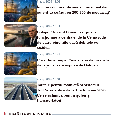
7 aug. 2026, 13:02
În intervalul orar de seară, consumul de
curent „a scăzut cu 200-300 de megawați”
7 aug. 2026, 10:51
Bolojan: Nivelul Dunării asigură o
funcționare a centralei de la Cernavodă
de patru-cinci zile dacă debitele vor
scădea
7 aug. 2026, 10:43
Criza din energie. Cine scapă de măsurile
de raționalizare impuse de Bolojan
7 aug. 2026, 10:01
Tarifele pentru rovinietă și sistemul
TollRo se aplică de la 1 octombrie 2026.
Ce se schimbă pentru șoferi și
transportatori
URMĂREȘTE-NE PE