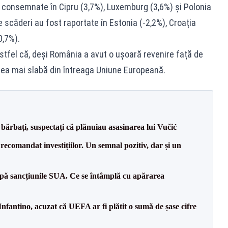
t consemnate în Cipru (3,7%), Luxemburg (3,6%) și Polonia
e scăderi au fost raportate în Estonia (-2,2%), Croația
0,7%).
stfel că, deși România a avut o ușoară revenire față de
 cea mai slabă din întreaga Uniune Europeană.
bărbați, suspectați că plănuiau asasinarea lui Vučić
recomandat investițiilor. Un semnal pozitiv, dar și un
pă sancțiunile SUA. Ce se întâmplă cu apărarea
nfantino, acuzat că UEFA ar fi plătit o sumă de șase cifre