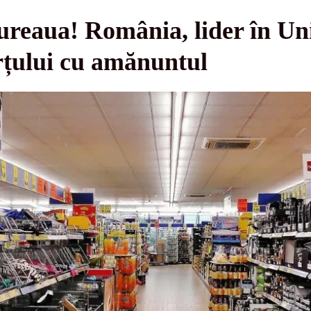
ureaua! România, lider în U
rțului cu amănuntul