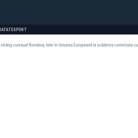
NATATE
SPORT
strâng cureaua! România, lider în Uniunea Europeană la scăderea comerțului c