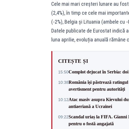
Cele mai mari creșteri lunare au fos
(2,4%), în timp ce cele mai important
(-2%), Belgia și Lituania (ambele cu -
Datele publicate de Eurostat indică a
luna aprilie, evoluția anuală rămâne
CITEȘTE ȘI
Complot dejucat în Serbia: doi 
15:50
România își păstrează ratingul 
10:38
avertisment pentru autorități
Atac masiv asupra Kievului du
10:12
antiaeriană a Ucrainei
Scandal uriaș la FIFA. Gianni I
09:22
pentru o fostă angajată