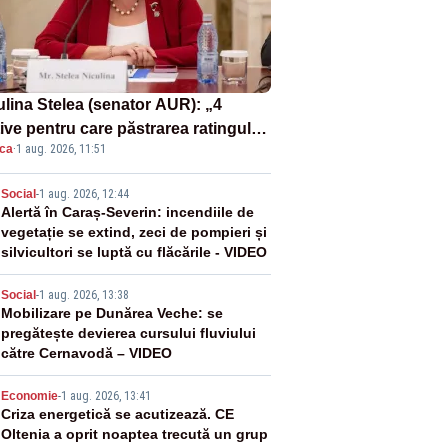
ulina Stelea (senator AUR): „4
ive pentru care păstrarea ratingului
ica
·
1 aug. 2026, 11:51
ară nu este o reușită pentru
ernul Bolojan”
2
Social
-
1 aug. 2026, 12:44
Alertă în Caraș-Severin: incendiile de
vegetație se extind, zeci de pompieri și
silvicultori se luptă cu flăcările - VIDEO
3
Social
-
1 aug. 2026, 13:38
Mobilizare pe Dunărea Veche: se
pregătește devierea cursului fluviului
către Cernavodă – VIDEO
4
Economie
-
1 aug. 2026, 13:41
Criza energetică se acutizează. CE
Oltenia a oprit noaptea trecută un grup