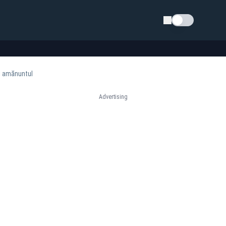
Schimba tema
u amănuntul
Advertising