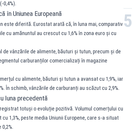
(-0,4%).
că în Uniunea Europeană
n este diferită. Eurostat arată că, în luna mai, comparativ
ile cu amănuntul au crescut cu 1,6% în zona euro și cu
l de vânzările de alimente, băuturi și tutun, precum și de
egmentul carburanților comercializați în magazine
omerțul cu alimente, băuturi și tutun a avansat cu 1,9%, iar
%. În schimb, vânzările de carburanți au scăzut cu 2,9%.
cu luna precedentă
registrat totuși o evoluție pozitivă. Volumul comerțului cu
 cu 1,3%, peste media Uniunii Europene, care s-a situat
e 0,2%.