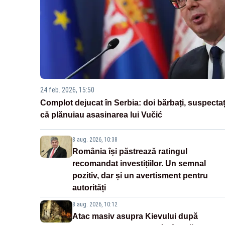
24 feb. 2026, 15:50
Complot dejucat în Serbia: doi bărbați, suspectaț
că plănuiau asasinarea lui Vučić
8 aug. 2026, 10:38
România își păstrează ratingul
recomandat investițiilor. Un semnal
pozitiv, dar și un avertisment pentru
autorități
8 aug. 2026, 10:12
Atac masiv asupra Kievului după