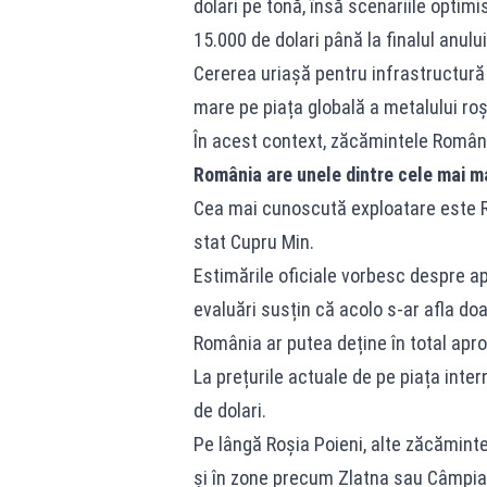
dolari pe tonă, însă scenariile optimi
15.000 de dolari până la finalul anului
Cererea uriașă pentru infrastructură 
mare pe piața globală a metalului roș
În acest context, zăcămintele Români
România are unele dintre cele mai ma
Cea mai cunoscută exploatare este Ro
stat Cupru Min.
Estimările oficiale vorbesc despre a
evaluări susțin că acolo s-ar afla doa
România ar putea deține în total apr
La prețurile actuale de pe piața inter
de dolari.
Pe lângă Roșia Poieni, alte zăcămint
și în zone precum Zlatna sau Câmpia 