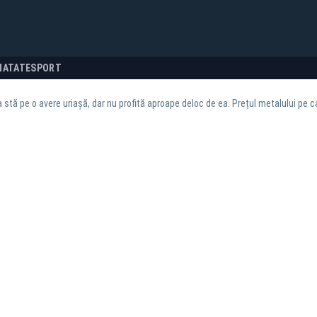
NATATE
SPORT
stă pe o avere uriașă, dar nu profită aproape deloc de ea. Prețul metalului pe ca