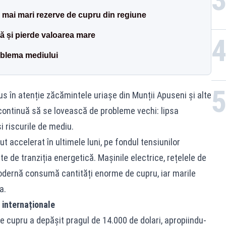
 mai mari rezerve de cupru din regiune
ă și pierde valoarea mare
oblema mediului
us în atenție zăcămintele uriașe din Munții Apuseni și alte
r continuă să se lovească de probleme vechi: lipsa
și riscurile de mediu.
t accelerat în ultimele luni, pe fondul tensiunilor
te de tranziția energetică. Mașinile electrice, rețelele de
 modernă consumă cantități enorme de cupru, iar marile
a.
 internaționale
e cupru a depășit pragul de 14.000 de dolari, apropiindu-