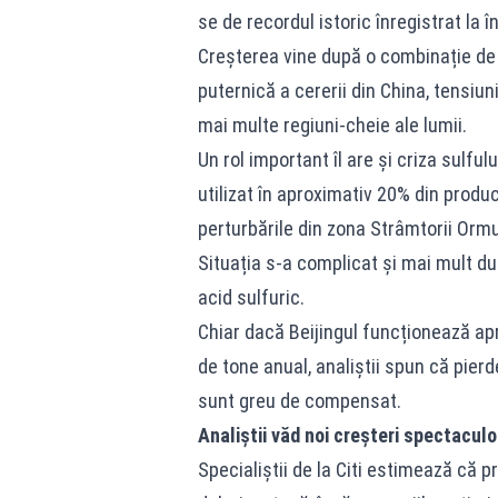
se de recordul istoric înregistrat la 
Creșterea vine după o combinație de f
puternică a cererii din China, tensiun
mai multe regiuni-cheie ale lumii.
Un rol important îl are și criza sulfu
utilizat în aproximativ 20% din produ
perturbările din zona Strâmtorii Ormu
Situația s-a complicat și mai mult dup
acid sulfuric.
Chiar dacă Beijingul funcționează a
de tone anual, analiștii spun că pierd
sunt greu de compensat.
Analiștii văd noi creșteri spectacul
Specialiștii de la Citi estimează că p