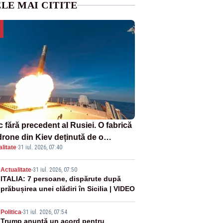
LE MAI CITITE
 fără precedent al Rusiei. O fabrică
drone din Kiev deținută de o
litate
·
31 iul. 2026, 07:40
panie americană, distrusă de o
hetă rusească
2
Actualitate
-
31 iul. 2026, 07:50
ITALIA: 7 persoane, dispărute după
prăbușirea unei clădiri în Sicilia | VIDEO
3
Politica
-
31 iul. 2026, 07:54
Trump anunță un acord pentru