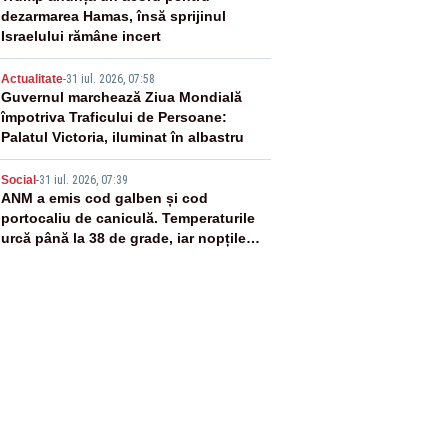
dezarmarea Hamas, însă sprijinul
Israelului rămâne incert
4
Actualitate
-
31 iul. 2026, 07:58
Guvernul marchează Ziua Mondială
împotriva Traficului de Persoane:
Palatul Victoria, iluminat în albastru
5
Social
-
31 iul. 2026, 07:39
ANM a emis cod galben și cod
portocaliu de caniculă. Temperaturile
urcă până la 38 de grade, iar nopțile
devin tropicale