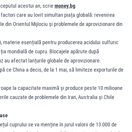
începutul acestui an, scrie
money.bg
.
actori care au lovit simultan piața globală: revenirea
ile din Orientul Mijlociu și problemele de aprovizionare din
lui, materie esențială pentru producerea acidului sulfuric
cția mondială de cupru. Blocajele apărute după
z au afectat lanțurile globale de aprovizionare.
ă ce China a decis, de la 1 mai, să limiteze exporturile de
proape la capacitate maximă și produce peste 10 milioane
erile cauzate de problemele din Iran, Australia și Chile
oase
rețul cuprului se va menține în jurul valorii de 13.000 de