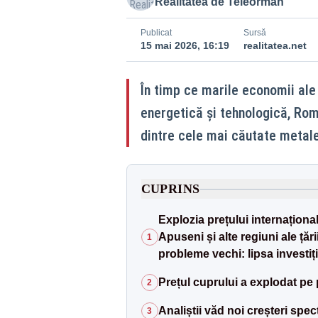
Realitatea de Teleorman
Publicat
Sursă
15 mai 2026, 16:19
realitatea.net
În timp ce marile economii ale 
energetică și tehnologică, Rom
dintre cele mai căutate metal
CUPRINS
Explozia prețului internaționa
Apuseni și alte regiuni ale țăr
1
probleme vechi: lipsa investiți
Prețul cuprului a explodat pe 
2
Analiștii văd noi creșteri spe
3