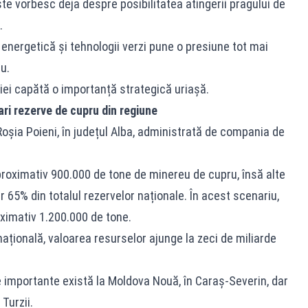
ste vorbesc deja despre posibilitatea atingerii pragului de
.
energetică și tehnologii verzi pune o presiune tot mai
u.
ei capătă o importanță strategică uriașă.
ri rezerve de cupru din regiune
șia Poieni, în județul Alba, administrată de compania de
proximativ 900.000 de tone de minereu de cupru, însă alte
r 65% din totalul rezervelor naționale. În acest scenariu,
oximativ 1.200.000 de tone.
națională, valoarea resurselor ajunge la zeci de miliarde
e importante există la Moldova Nouă, în Caraș-Severin, dar
Turzii.