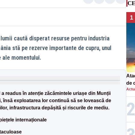
CE
1
lumii caută disperat resurse pentru industria
ânia stă pe rezerve importante de cupru, unul
e ale momentului.
Atac
de 
Actua
com
l a readus în atenție zăcămintele uriașe din Munții
rac
ii, însă exploatarea lor continuă să se lovească de
ilor, infrastructura depășită și riscurile de mediu.
piețele internaționale
ctaculoase