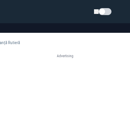
Schimba tema
anță Rutieră
Advertising