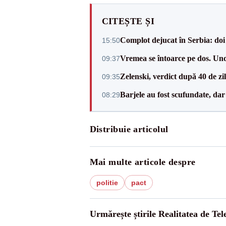
CITEȘTE ȘI
Complot dejucat în Serbia: doi 
15:50
Vremea se întoarce pe dos. Und
09:37
Zelenski, verdict după 40 de zi
09:35
Barjele au fost scufundate, da
08:29
Distribuie articolul
Mai multe articole despre
politie
pact
Urmărește știrile Realitatea de Te