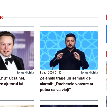
E
Ionuț Nichita
8 aug. 2026, 21:42
Ionuț Nichita
nu” Ucrainei.
Zelenski trage un semnal de
re ajutorul lui
alarmă: „Rachetele voastre ar
putea salva vieți”