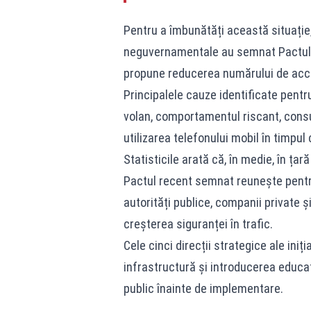
Pentru a îmbunătăți această situație, 
neguvernamentale au semnat Pactul Na
propune reducerea numărului de acc
Principalele cauze identificate pent
volan, comportamentul riscant, consu
utilizarea telefonului mobil în timpul
Statisticile arată că, în medie, în țar
Pactul recent semnat reunește pentru 
autorități publice, companii private 
creșterea siguranței în trafic.
Cele cinci direcții strategice ale iniția
infrastructură și introducerea educaț
public înainte de implementare.