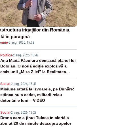
astructura irigațiilor din România,
ată în paragină
omie
·
2 aug. 2026, 15:38
2
Politica
-
2 aug. 2026, 15:42
Ana Maria Păcuraru demască planul lui
Bolojan. O nouă ediție explozivă a
emisiunii „Miza Zilei” la Realitatea
PLUS
3
Social
-
2 aug. 2026, 15:48
Misiune ratată la Izvoarele, pe Dunăre:
stânca nu a cedat, militarii reiau
detonările luni – VIDEO
4
Social
-
2 aug. 2026, 19:28
Drona care a ținut Tulcea în alertă a
zburat 20 de minute deasupra apelor