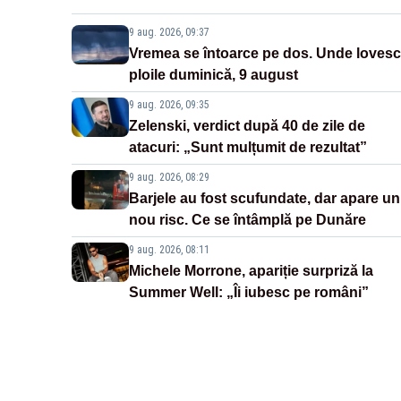
9 aug. 2026, 09:37
Vremea se întoarce pe dos. Unde lovesc
ploile duminică, 9 august
9 aug. 2026, 09:35
Zelenski, verdict după 40 de zile de
atacuri: „Sunt mulțumit de rezultat”
9 aug. 2026, 08:29
Barjele au fost scufundate, dar apare un
nou risc. Ce se întâmplă pe Dunăre
9 aug. 2026, 08:11
Michele Morrone, apariție surpriză la
Summer Well: „Îi iubesc pe români”