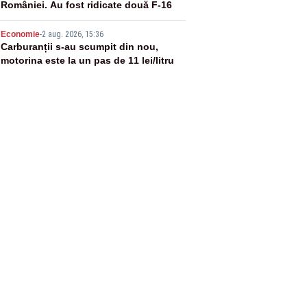
României. Au fost ridicate două F-16
5
Economie
-
2 aug. 2026, 15:36
Carburanții s-au scumpit din nou,
motorina este la un pas de 11 lei/litru