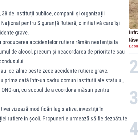
38 de instituții publice, companii și organizații
țional pentru Siguranță Rutieră, o inițiativă care își
idente grave.
Infr
lăs
ru producerea accidentelor rutiere rămân neatenția la
Econ
mul de alcool, precum și neacordarea de prioritate sau
 condusului.
ă au loc zilnic peste zece accidente rutiere grave.
prima dată într-un cadru comun instituții ale statului,
și ONG-uri, cu scopul de a coordona măsuri pentru
tivei vizează modificări legislative, investiții în
iei rutiere în școli. Propunerile urmează să fie dezbătute