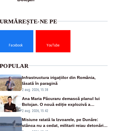
URMĂREȘTE-NE PE
Facebook
YouTube
POPULAR
Infrastructura irigațiilor din România,
lăsată în paragină
2 aug. 2026, 15:38
Ana Maria Păcuraru demască planul lui
Bolojan. O nouă ediție explozivă a
emisiunii „Miza Zilei” la Realitatea PLUS
2 aug. 2026, 15:42
Misiune ratată la Izvoarele, pe Dunăre:
stânca nu a cedat, militarii reiau detonările