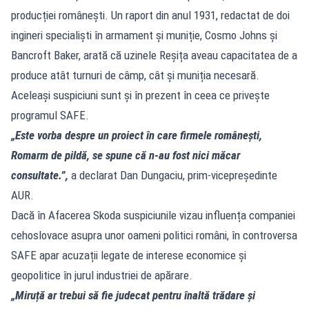
producției românești. Un raport din anul 1931, redactat de doi
ingineri specialiști în armament și muniție, Cosmo Johns și
Bancroft Baker, arată că uzinele Reșița aveau capacitatea de a
produce atât turnuri de câmp, cât și muniția necesară.
Aceleași suspiciuni sunt și în prezent în ceea ce privește
programul SAFE.
„Este vorba despre un proiect în care firmele românești,
Romarm de pildă, se spune că n-au fost nici măcar
consultate.”,
a declarat Dan Dungaciu, prim-vicepreședinte
AUR.
Dacă în Afacerea Skoda suspiciunile vizau influența companiei
cehoslovace asupra unor oameni politici români, în controversa
SAFE apar acuzații legate de interese economice și
geopolitice în jurul industriei de apărare.
„Miruță ar trebui să fie judecat pentru înaltă trădare și