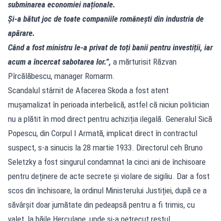
subminarea economiei naționale.
Și-a bătut joc de toate companiile românești din industria de
apărare.
Când a fost ministru le-a privat de toți banii pentru investiții, iar
acum a încercat sabotarea lor.”,
a mărturisit Răzvan
Pîrcălăbescu, manager Romarm.
Scandalul stârnit de Afacerea Skoda a fost atent
mușamalizat în perioada interbelică, astfel că niciun politician
nu a plătit în mod direct pentru achiziția ilegală. Generalul Sică
Popescu, din Corpul I Armată, implicat direct în contractul
suspect, s-a sinucis la 28 martie 1933. Directorul ceh Bruno
Seletzky a fost singurul condamnat la cinci ani de închisoare
pentru deținere de acte secrete și violare de sigiliu. Dar a fost
scos din închisoare, la ordinul Ministerului Justiției, după ce a
săvârșit doar jumătate din pedeapsă pentru a fi trimis, cu
valet, la băile Herculane, unde și-a petrecut restul