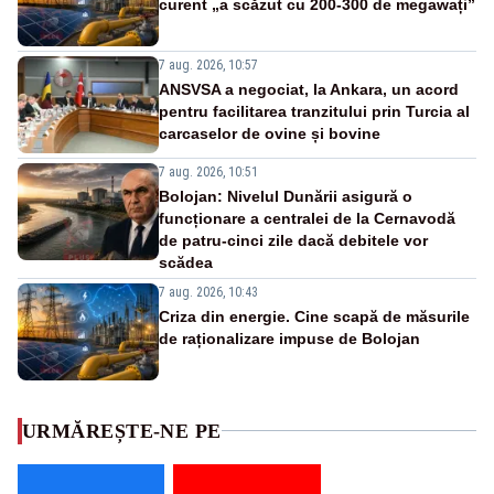
curent „a scăzut cu 200-300 de megawați”
7 aug. 2026, 10:57
ANSVSA a negociat, la Ankara, un acord
pentru facilitarea tranzitului prin Turcia al
carcaselor de ovine și bovine
7 aug. 2026, 10:51
Bolojan: Nivelul Dunării asigură o
funcționare a centralei de la Cernavodă
de patru-cinci zile dacă debitele vor
scădea
7 aug. 2026, 10:43
Criza din energie. Cine scapă de măsurile
de raționalizare impuse de Bolojan
URMĂREȘTE-NE PE