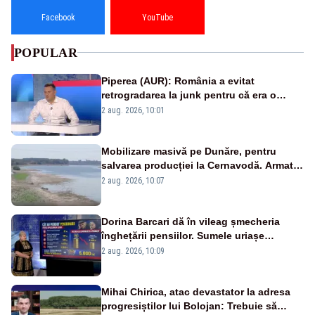
Facebook
YouTube
POPULAR
Piperea (AUR): România a evitat
retrogradarea la junk pentru că era o
catastrofă pentru bănci și fondurile de
2 aug. 2026, 10:01
pensii
Mobilizare masivă pe Dunăre, pentru
salvarea producției la Cernavodă. Armata
va detona o stâncă și va devia apa
2 aug. 2026, 10:07
fluviului - IMAGINI AERIENE
Dorina Barcari dă în vileag șmecheria
înghețării pensiilor. Sumele uriașe
pierdute de fiecare român
2 aug. 2026, 10:09
Mihai Chirica, atac devastator la adresa
progresiștilor lui Bolojan: Trebuie să