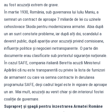
au fost acuzații extrem de grave.
În martie 1930, România, sub guvernarea lui Iuliu Maniu, a
semnat un contract de aproape 7 miliarde de lei cu uzinele
cehoslovace Skoda pentru modernizarea armatei. Abia după
un an sunt constate probleme, iar după alți doi, scandalul a
devenit public, după apariția unor acuzații privind comisioane,
influențe politice și negocieri netransparente. O parte din
documente erau clasificate sub pretextul siguranței naționale.
În cazul SAFE, compania italiană Beretta acuză Ministerul
Apărării că nu este transparentă cu privire la lista de furnizori
de armament cu care va semna contracte în derularea
programului SAFE, deși cadrul legal este în vigoare de aproape
un an. Mai mult, acuzații au venit chiar și din interiorul fostei
coaliție de guvernare.
Suprapreț și șpagă pentru înzestrarea Armatei Române