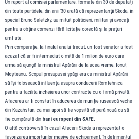
Un raport al comisiei parlamentare, formate din 30 de deputaţi
din toate partidele, din anii ’30 arată că reprezentanții Skoda, în
special Bruno Seletzky, au mituit politicieni, militari și avocați
pentru a obține comenzi fără licitație corectă și la prețuri
umflate.
Prin comparație, la finalul anului trecut, un fost senator a fost
acuzat că ar fi intermediat o mită de 1 milion de euro care
urma să ajungă la ministrul Apărării de la acea vreme, Ionuț
Moșteanu. Scopul presupusei șpăgi era ca ministrul Apărării
să își folosească influența asupra conducerii Romtehnica
pentru a facilita încheierea unor contracte cu o firmă privată.
Afacerea ar fi constat în aducerea de muniție rusească veche
din Kazahstan, ca mai apoi să fie vopsită să pară nouă ca să
fie cumpărată din
bani europeni din SAFE.
O altă controversă în cazul Afacerii Skoda a reprezentat-o
favorizarea importurilor masive de echipament, în detrimentul