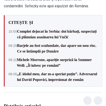
condamnării. Seltezky este apoi expulzat din România.
CITEȘTE ȘI
Complot dejucat în Serbia: doi bărbați, suspectați
15:50
că plănuiau asasinarea lui Vučić
Barjele au fost scufundate, dar apare un nou risc.
08:29
Ce se întâmplă pe Dunăre
Michele Morrone, apariție surpriză la Summer
08:11
Well: „Îi iubesc pe români”
„E idolul meu, dar m-a speriat puțin”. Adversarul
08:05
lui David Popovici, impresionat de român
Distribuie articolul