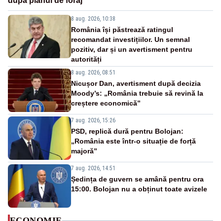
după planul de foraj
8 aug. 2026, 10:38
România își păstrează ratingul
recomandat investițiilor. Un semnal
pozitiv, dar și un avertisment pentru
autorități
8 aug. 2026, 08:51
Nicușor Dan, avertisment după decizia
Moody’s: „România trebuie să revină la
creștere economică”
7 aug. 2026, 15:26
PSD, replică dură pentru Bolojan:
„România este într-o situație de forță
majoră”
7 aug. 2026, 14:51
Ședința de guvern se amână pentru ora
15:00. Bolojan nu a obținut toate avizele
ECONOMIE