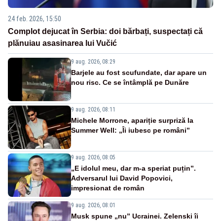
24 feb. 2026, 15:50
Complot dejucat în Serbia: doi bărbați, suspectați că
plănuiau asasinarea lui Vučić
9 aug. 2026, 08:29
Barjele au fost scufundate, dar apare un
nou risc. Ce se întâmplă pe Dunăre
9 aug. 2026, 08:11
Michele Morrone, apariție surpriză la
Summer Well: „Îi iubesc pe români”
9 aug. 2026, 08:05
„E idolul meu, dar m-a speriat puțin”.
Adversarul lui David Popovici,
impresionat de român
9 aug. 2026, 08:01
Musk spune „nu” Ucrainei. Zelenski îi