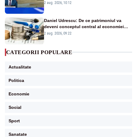
protejăm și natura, dar nu șținem omaneii
2 aug. 2026, 10:12
în stare permanentă de alertă
Daniel Udrescu: De ce patrimoniul va
deveni conceptul central al economiei
viitoare?
2 aug. 2026, 09:22
CATEGORII POPULARE
Actualitate
Politica
Economie
Social
Sport
Sanatate