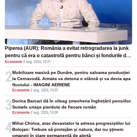
Piperea (AUR): România a evitat retrogradarea la junk
pentru că era o catastrofă pentru bănci și fondurile de
Economie
·
2 aug. 2026, 10:01
pensii
2
Mobilizare masivă pe Dunăre, pentru salvarea producției
la Cernavodă. Armata va detona o stâncă și va devia apa
fluviului - IMAGINI AERIENE
Economie
-
2 aug. 2026, 10:07
3
Dorina Barcari dă în vileag șmecheria înghețării pensiilor.
Sumele uriașe pierdute de fiecare român
Economie
-
2 aug. 2026, 10:09
4
Mihai Chirica, atac devastator la adresa progresiștilor lui
Bolojan: Trebuie să protejăm și natura, dar nu șținem
omaneii în stare permanentă de alertă