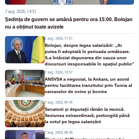
7 aug. 2026, 14:51
Ședința de guvern se amână pentru ora 15:00. Bolojan
nu a obținut toate avizele
7 aug. 2026, 11:51
Bolojan, despre legea salarizării: „Ar
putea fi adoptată în perioada următoare.
S-a întârziat depunerea din cauza unor
discursuri iresponsabile în spaţiul public”
7 aug. 2026, 10:57
ANSVSA a negociat, la Ankara, un acord
pentru facilitarea tranzitului prin Turcia al
carcaselor de ovine și bovine
7 aug. 2026, 09:49
Senatorii și deputații rămân la muncă.
Sesiunea extraordinară, prelungită până
la votul pe legea salarizării
7 aug. 2026, 08:46