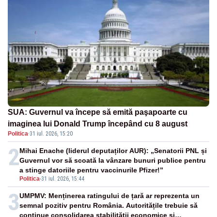
SUA: Guvernul va începe să emită paşapoarte cu
imaginea lui Donald Trump începând cu 8 august
Politica
·
31 iul. 2026, 15:20
2
Mihai Enache (liderul deputaților AUR): „Senatorii PNL și
Guvernul vor să scoată la vânzare bunuri publice pentru
a stinge datoriile pentru vaccinurile Pfizer!”
Politica
-
31 iul. 2026, 15:44
3
UMPMV: Menținerea ratingului de țară ar reprezenta un
semnal pozitiv pentru România. Autoritățile trebuie să
continue consolidarea stabilității economice și