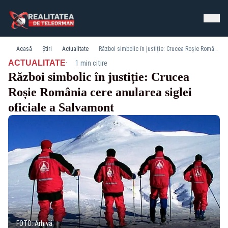
Acasă
Știri
Actualitate
Război simbolic în justiție: Crucea Roșie România cere anularea siglei oficiale a Salvamont
·
ACTUALITATE
1 min citire
Război simbolic în justiție: Crucea
Roșie România cere anularea siglei
oficiale a Salvamont
FOTO: Arhivă