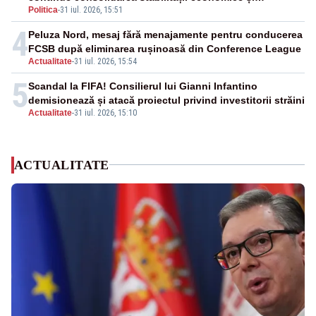
Politica
-
31 iul. 2026, 15:51
financiare
4
Peluza Nord, mesaj fără menajamente pentru conducerea
FCSB după eliminarea rușinoasă din Conference League
Actualitate
-
31 iul. 2026, 15:54
5
Scandal la FIFA! Consilierul lui Gianni Infantino
demisionează și atacă proiectul privind investitorii străini
Actualitate
-
31 iul. 2026, 15:10
ACTUALITATE