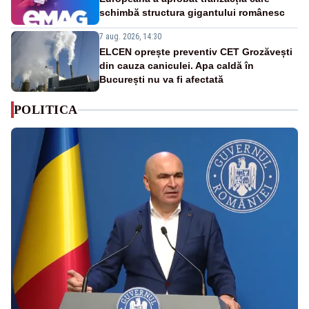
schimbă structura gigantului românesc
7 aug. 2026, 14:30
ELCEN oprește preventiv CET Grozăvești
din cauza caniculei. Apa caldă în
București nu va fi afectată
POLITICA