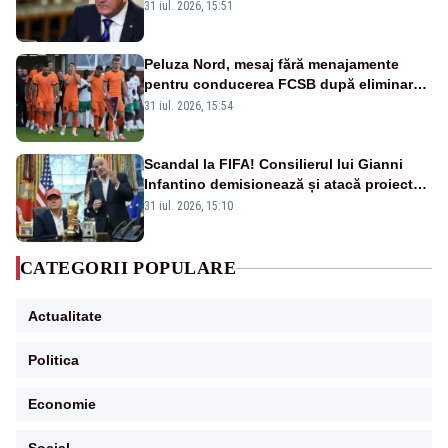
România. Autoritățile trebuie să continue
31 iul. 2026, 15:51
consolidarea stabilității economice și
financiare
Peluza Nord, mesaj fără menajamente
pentru conducerea FCSB după eliminarea
rușinoasă din Conference League
31 iul. 2026, 15:54
Scandal la FIFA! Consilierul lui Gianni
Infantino demisionează și atacă proiectul
privind investitorii străini
31 iul. 2026, 15:10
CATEGORII POPULARE
Actualitate
Politica
Economie