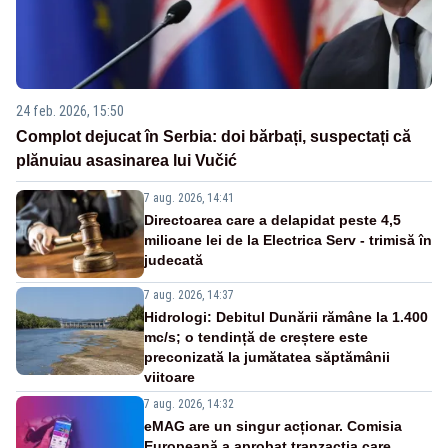
24 feb. 2026, 15:50
Complot dejucat în Serbia: doi bărbați, suspectați că
plănuiau asasinarea lui Vučić
7 aug. 2026, 14:41
Directoarea care a delapidat peste 4,5
milioane lei de la Electrica Serv - trimisă în
judecată
7 aug. 2026, 14:37
Hidrologi: Debitul Dunării rămâne la 1.400
mc/s; o tendință de creștere este
preconizată la jumătatea săptămânii
viitoare
7 aug. 2026, 14:32
eMAG are un singur acționar. Comisia
Europeană a aprobat tranzacția care