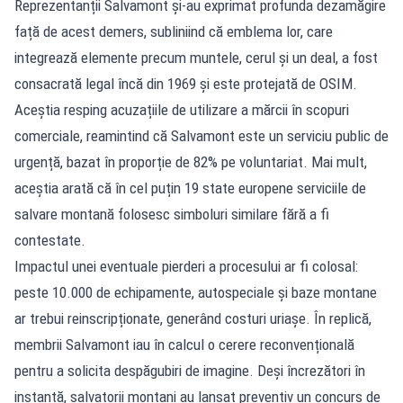
Reprezentanții Salvamont și-au exprimat profunda dezamăgire
față de acest demers, subliniind că emblema lor, care
integrează elemente precum muntele, cerul și un deal, a fost
consacrată legal încă din 1969 și este protejată de OSIM.
Aceștia resping acuzațiile de utilizare a mărcii în scopuri
comerciale, reamintind că Salvamont este un serviciu public de
urgență, bazat în proporție de 82% pe voluntariat. Mai mult,
aceștia arată că în cel puțin 19 state europene serviciile de
salvare montană folosesc simboluri similare fără a fi
contestate.
Impactul unei eventuale pierderi a procesului ar fi colosal:
peste 10.000 de echipamente, autospeciale și baze montane
ar trebui reinscripționate, generând costuri uriașe. În replică,
membrii Salvamont iau în calcul o cerere reconvențională
pentru a solicita despăgubiri de imagine. Deși încrezători în
instanță, salvatorii montani au lansat preventiv un concurs de