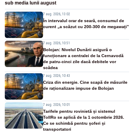
sub media lunii august
7 aug. 2026, 13:02
În intervalul orar de seară, consumul de
curent „a scăzut cu 200-300 de megawați”
7 aug. 2026, 10:51
Bolojan: Nivelul Dunării asigură o
funcționare a centralei de la Cernavodă
de patru-cinci zile dacă debitele vor
scădea
7 aug. 2026, 10:43
Criza din energie. Cine scapă de măsurile
de raționalizare impuse de Bolojan
7 aug. 2026, 10:01
Tarifele pentru rovinietă și sistemul
TollRo se aplică de la 1 octombrie 2026.
Ce se schimbă pentru șoferi și
transportatori