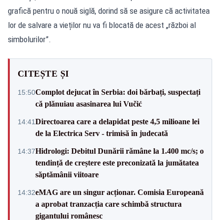
grafică pentru o nouă siglă, dorind să se asigure că activitatea
lor de salvare a vieților nu va fi blocată de acest „război al
simbolurilor”.
CITEȘTE ȘI
Complot dejucat în Serbia: doi bărbați, suspectați
15:50
că plănuiau asasinarea lui Vučić
Directoarea care a delapidat peste 4,5 milioane lei
14:41
de la Electrica Serv - trimisă în judecată
Hidrologi: Debitul Dunării rămâne la 1.400 mc/s; o
14:37
tendință de creștere este preconizată la jumătatea
săptămânii viitoare
eMAG are un singur acționar. Comisia Europeană
14:32
a aprobat tranzacția care schimbă structura
gigantului românesc