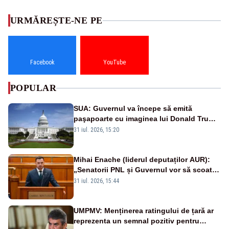
URMĂREȘTE-NE PE
Facebook
YouTube
POPULAR
SUA: Guvernul va începe să emită
paşapoarte cu imaginea lui Donald Trump
începând cu 8 august
31 iul. 2026, 15:20
Mihai Enache (liderul deputaților AUR):
„Senatorii PNL și Guvernul vor să scoată
la vânzare bunuri publice pentru a stinge
31 iul. 2026, 15:44
datoriile pentru vaccinurile Pfizer!”
UMPMV: Menținerea ratingului de țară ar
reprezenta un semnal pozitiv pentru