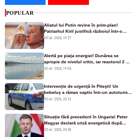
POPULAR
Aliatul lui Putin revine în prim-plan!
Patriarhul Kiril justifică războiul într-o
nouă carte
30 iul. 2026, 19:27
Alertă pe piața energiei! Dunărea se
apropie de nivelul critic, iar reactorul 2 de
la Cernavodă ar putea fi oprit
30 iul. 2026, 19:56
Intervenție de urgență în Pitești! Un
bebeluș a rămas captiv într-un autoturism
din cauza unei defecțiuni
30 iul. 2026, 20:33
Situație fără precedent în Ungaria! Peter
Magyar declară criză energetică după
oprirea centralei de la Paks
30 iul. 2026, 20:45