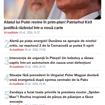
Aliatul lui Putin revine în prim-plan! Patriarhul Kiril
justifică războiul într-o nouă carte
Actualitate
·
30 iul. 2026, 19:27
2
Alertă pe piața energiei! Dunărea se apropie de nivelul
critic, iar reactorul 2 de la Cernavodă ar putea fi oprit
Actualitate
-
30 iul. 2026, 19:56
3
Intervenție de urgență în Pitești! Un bebeluș a rămas
captiv într-un autoturism din cauza unei defecțiuni
Actualitate
-
30 iul. 2026, 20:33
4
Situație fără precedent în Ungaria! Peter Magyar declară
criză energetică după oprirea centralei de la Paks
Actualitate
-
30 iul. 2026, 20:45
5
Zendaya a furat toate privirile la premiera noului „Spider-
Man”! Rochia inspirată de pânza de păianjen a făcut
senzație