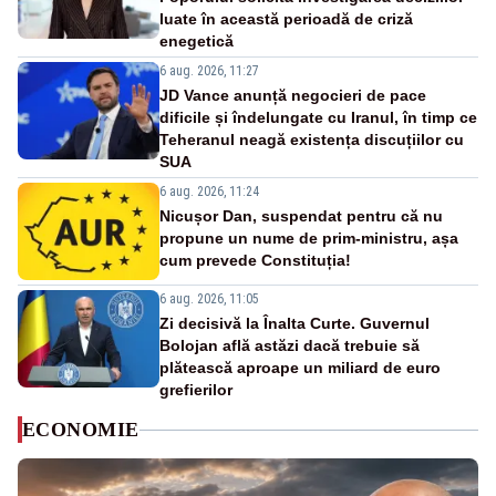
luate în această perioadă de criză
enegetică
6 aug. 2026, 11:27
JD Vance anunță negocieri de pace
dificile și îndelungate cu Iranul, în timp ce
Teheranul neagă existența discuțiilor cu
SUA
6 aug. 2026, 11:24
Nicușor Dan, suspendat pentru că nu
propune un nume de prim-ministru, așa
cum prevede Constituția!
6 aug. 2026, 11:05
Zi decisivă la Înalta Curte. Guvernul
Bolojan află astăzi dacă trebuie să
plătească aproape un miliard de euro
grefierilor
ECONOMIE