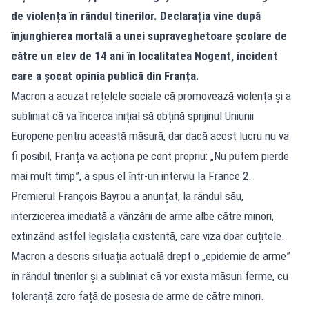
de violența în rândul tinerilor. Declarația vine după
înjunghierea mortală a unei supraveghetoare școlare de
către un elev de 14 ani în localitatea Nogent, incident
care a șocat opinia publică din Franța.
Macron a acuzat rețelele sociale că promovează violența și a
subliniat că va încerca inițial să obțină sprijinul Uniunii
Europene pentru această măsură, dar dacă acest lucru nu va
fi posibil, Franța va acționa pe cont propriu: „Nu putem pierde
mai mult timp”, a spus el într-un interviu la France 2.
Premierul François Bayrou a anunțat, la rândul său,
interzicerea imediată a vânzării de arme albe către minori,
extinzând astfel legislația existentă, care viza doar cuțitele.
Macron a descris situația actuală drept o „epidemie de arme”
în rândul tinerilor și a subliniat că vor exista măsuri ferme, cu
toleranță zero față de posesia de arme de către minori.