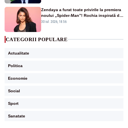
Zendaya a furat toate privirile la premiera
noului „Spider-Man”! Rochia inspirată de
pânza de păianjen a făcut senzație
30 iul. 2026, 18:56
CATEGORII POPULARE
Actualitate
Politica
Economie
Social
Sport
Sanatate