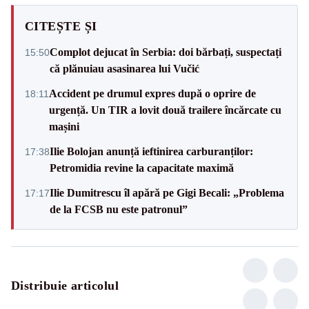
CITEȘTE ȘI
Complot dejucat în Serbia: doi bărbați, suspectați
15:50
că plănuiau asasinarea lui Vučić
Accident pe drumul expres după o oprire de
18:11
urgență. Un TIR a lovit două trailere încărcate cu
mașini
Ilie Bolojan anunță ieftinirea carburanților:
17:38
Petromidia revine la capacitate maximă
Ilie Dumitrescu îl apără pe Gigi Becali: „Problema
17:17
de la FCSB nu este patronul”
Distribuie articolul