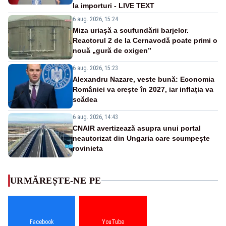
la importuri - LIVE TEXT
6 aug. 2026, 15:24
Miza uriașă a scufundării barjelor.
Reactorul 2 de la Cernavodă poate primi o
nouă „gură de oxigen”
6 aug. 2026, 15:23
Alexandru Nazare, veste bună: Economia
României va crește în 2027, iar inflația va
scădea
6 aug. 2026, 14:43
CNAIR avertizează asupra unui portal
neautorizat din Ungaria care scumpește
rovinieta
URMĂREȘTE-NE PE
Facebook
YouTube