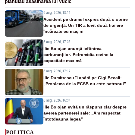
plănuiau asasinarea lui Vučić
6 aug. 2026, 18:11
Accident pe drumul expres după o oprire
de urgență. Un TIR a lovit două trailere
încărcate cu mașini
6 aug. 2026, 17:38
Ilie Bolojan anunță ieftinirea
carburanților: Petromidia revine la
capacitate maximă
6 aug. 2026, 17:17
Ilie Dumitrescu îl apără pe Gigi Becali:
„Problema de la FCSB nu este patronul”
6 aug. 2026, 16:34
Ilie Bolojan evită un răspuns clar despre
averea partenerei sale: „Am respectat
întotdeauna legea”
POLITICA