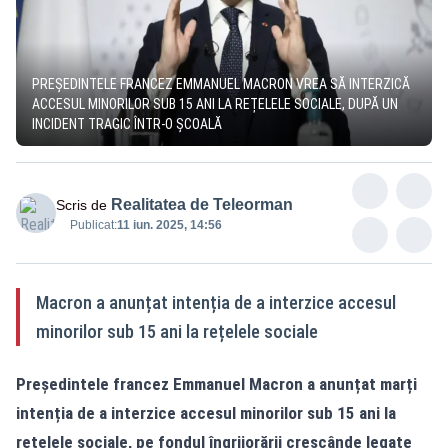
PREȘEDINTELE FRANCEZ EMMANUEL MACRON VREA SĂ INTERZICĂ
ACCESUL MINORILOR SUB 15 ANI LA REȚELELE SOCIALE, DUPĂ UN
INCIDENT TRAGIC ÎNTR-O ȘCOALĂ
Realitatea de Teleorman
Scris de
Publicat:
11 iun. 2025, 14:56
Macron a anunțat intenția de a interzice accesul
minorilor sub 15 ani la rețelele sociale
Președintele francez Emmanuel Macron a anunțat marți
intenția de a interzice accesul minorilor sub 15 ani la
rețelele sociale, pe fondul îngrijorării crescânde legate