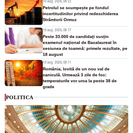
10 aug. 2026, 08:22
Petrolul se scumpește pe fondul
incertitudinilor privind redeschiderea
Strâmtorii Ormuz
10 aug. 2026, 08:17
Peste 33.000 de candidați susțin
examenul național de Bacalaureat în
sesiunea de toamnă: primele rezultate, pe
18 august
10 aug. 2026, 08:11
România, lovită de un nou val de
caniculă. Urmează 3 zile de foc:
temperaturile vor urca la peste 38 de
grade
POLITICA