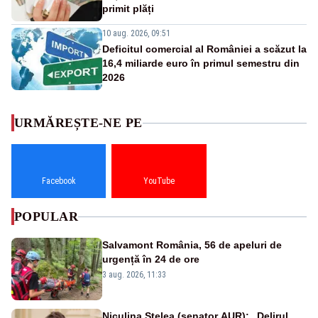
primit plăți
10 aug. 2026, 09:51
Deficitul comercial al României a scăzut la
16,4 miliarde euro în primul semestru din
2026
URMĂREȘTE-NE PE
Facebook
YouTube
POPULAR
Salvamont România, 56 de apeluri de
urgență în 24 de ore
3 aug. 2026, 11:33
Niculina Stelea (senator AUR): „Delirul