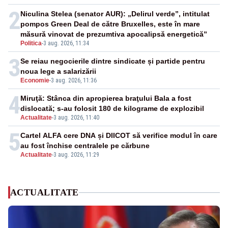
2
Niculina Stelea (senator AUR): „Delirul verde”, intitulat
pompos Green Deal de către Bruxelles, este în mare
măsură vinovat de prezumtiva apocalipsă energetică”
Politica
-
3 aug. 2026, 11:34
3
Se reiau negocierile dintre sindicate și partide pentru
noua lege a salarizării
Economie
-
3 aug. 2026, 11:36
4
Miruţă: Stânca din apropierea braţului Bala a fost
dislocată; s-au folosit 180 de kilograme de explozibil
Actualitate
-
3 aug. 2026, 11:40
5
Cartel ALFA cere DNA și DIICOT să verifice modul în care
au fost închise centralele pe cărbune
Actualitate
-
3 aug. 2026, 11:29
ACTUALITATE