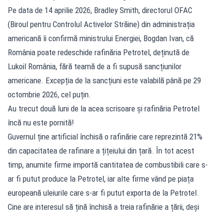
Pe data de 14 aprilie 2026, Bradley Smith, directorul OFAC
(Biroul pentru Controlul Activelor Străine) din administrația
americană îi confirmă ministrului Energiei, Bogdan Ivan, că
România poate redeschide rafinăria Petrotel, deținută de
Lukoil România, fără teamă de a fi supusă sancțiunilor
americane. Excepția de la sancțiuni este valabilă până pe 29
octombrie 2026, cel puțin.
Au trecut două luni de la acea scrisoare și rafinăria Petrotel
încă nu este pornită!
Guvernul ține artificial închisă o rafinărie care reprezintă 21%
din capacitatea de rafinare a țițeiului din țară. În tot acest
timp, anumite firme importă cantitatea de combustibili care s-
ar fi putut produce la Petrotel, iar alte firme vând pe piața
europeană uleiurile care s-ar fi putut exporta de la Petrotel.
Cine are interesul să țină închisă a treia rafinărie a țării, deși