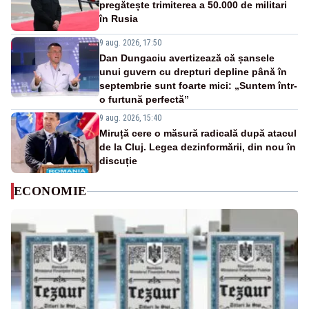
pregătește trimiterea a 50.000 de militari
în Rusia
9 aug. 2026, 17:50
Dan Dungaciu avertizează că șansele
unui guvern cu drepturi depline până în
septembrie sunt foarte mici: „Suntem într-
o furtună perfectă”
9 aug. 2026, 15:40
Miruță cere o măsură radicală după atacul
de la Cluj. Legea dezinformării, din nou în
discuție
ECONOMIE