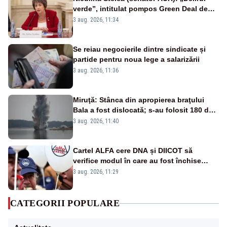
verde”, intitulat pompos Green Deal de
către Bruxelles, este în mare măsură
3 aug. 2026, 11:34
vinovat de prezumtiva apocalipsă
energetică”
Se reiau negocierile dintre sindicate și
partide pentru noua lege a salarizării
3 aug. 2026, 11:36
Miruţă: Stânca din apropierea braţului
Bala a fost dislocată; s-au folosit 180 de
kilograme de explozibil
3 aug. 2026, 11:40
Cartel ALFA cere DNA și DIICOT să
verifice modul în care au fost închise
centralele pe cărbune
3 aug. 2026, 11:29
CATEGORII POPULARE