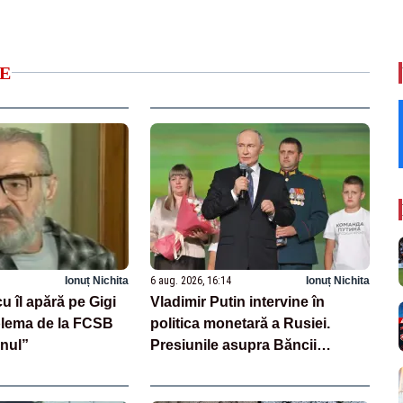
E
Ionuț Nichita
6 aug. 2026, 16:14
Ionuț Nichita
u îl apără pe Gigi
Vladimir Putin intervine în
blema de la FCSB
politica monetară a Rusiei.
onul”
Presiunile asupra Băncii
Centrale se intensifică