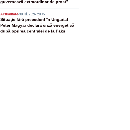
guvernează extraordinar de prost”
5
Actualitate
-
30 iul. 2026, 20:45
Situație fără precedent în Ungaria!
Peter Magyar declară criză energetică
după oprirea centralei de la Paks