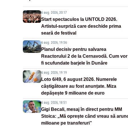
6 aug. 2026, 20:17
Start spectaculos la UNTOLD 2026.
Artistul-surpriză care deschide prima
seară de festival
6 aug. 2026, 19:56
Planul decisiv pentru salvarea
Reactorului 2 de la Cernavodă. Cum vor
fi scufundate barjele în Dunăre
6 aug. 2026, 19:19
Loto 6/49, 6 august 2026. Numerele
câștigătoare au fost anunțate. Miza
depășește 9 milioane de euro
6 aug. 2026, 18:51
Gigi Becali, mesaj în direct pentru MM
Stoica: „Mă oprește când vreau să arun
milioane pe transferuri”