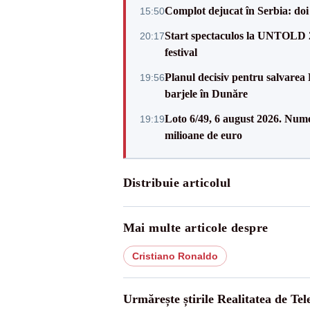
Complot dejucat în Serbia: doi 
15:50
Start spectaculos la UNTOLD 20
20:17
festival
Planul decisiv pentru salvarea
19:56
barjele în Dunăre
Loto 6/49, 6 august 2026. Nume
19:19
milioane de euro
Distribuie articolul
Mai multe articole despre
Cristiano Ronaldo
Urmărește știrile Realitatea de Te