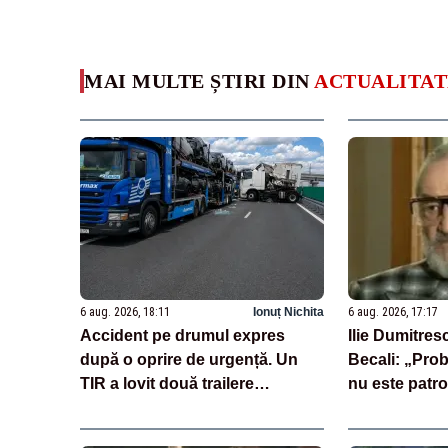
MAI MULTE ȘTIRI DIN
ACTUALITAT
6 aug. 2026, 18:11
Ionuț Nichita
6 aug. 2026, 17:17
Accident pe drumul expres
Ilie Dumitresc
după o oprire de urgență. Un
Becali: „Pro
TIR a lovit două trailere
nu este patr
încărcate cu mașini