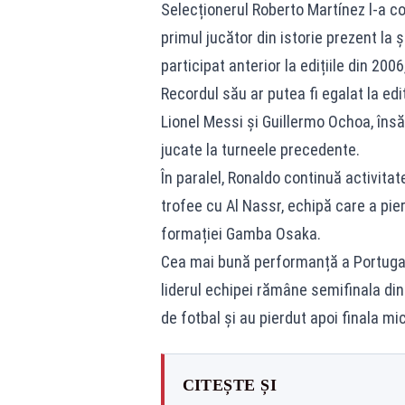
Selecționerul Roberto Martínez l-a co
primul jucător din istorie prezent la
participat anterior la edițiile din 200
Recordul său ar putea fi egalat la ediț
Lionel Messi și Guillermo Ochoa, însă 
jucate la turneele precedente.
În paralel, Ronaldo continuă activitat
trofee cu Al Nassr, echipă care a pi
formației Gamba Osaka.
Cea mai bună performanță a Portugali
liderul echipei rămâne semifinala din 
de fotbal și au pierdut apoi finala mi
CITEȘTE ȘI