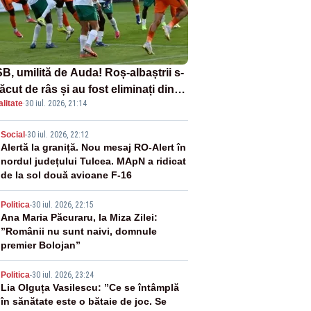
B, umilită de Auda! Roș-albaștrii s-
ăcut de râs și au fost eliminați din
litate
·
30 iul. 2026, 21:14
ference League
2
Social
-
30 iul. 2026, 22:12
Alertă la graniță. Nou mesaj RO-Alert în
nordul județului Tulcea. MApN a ridicat
de la sol două avioane F-16
3
Politica
-
30 iul. 2026, 22:15
Ana Maria Păcuraru, la Miza Zilei:
”Românii nu sunt naivi, domnule
premier Bolojan”
4
Politica
-
30 iul. 2026, 23:24
Lia Olguța Vasilescu: ”Ce se întâmplă
în sănătate este o bătaie de joc. Se