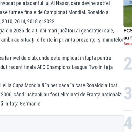
nvocat pe atacantul lui Al Nassr, care devine astfel
 șase turnee finale de Campionat Mondial. Ronaldo a
6, 2010, 2014, 2018 și 2022.
ia din 2026 de alți doi mari jucători ai generației sale,
FCS
au f
ambii au situații diferite în privința prezenței și minutelor
Actua
Con
ea la nivel de club, unde este implicat în lupta pentru
erdut recent finala AFC Champions League Two în fața
ei la Cupa Mondială în perioada în care Ronaldo a fost
2006, când lusitanii au fost eliminați de Franța națională
că în fața Germaniei.