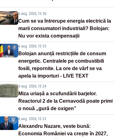
6 aug. 2026, 15:36
Cum se va întrerupe energia electrică la
marii consumatori industriali? Bolojan:
Nu vor exista compensații
6 aug. 2026, 15:33
Bolojan anunță restricțiile de consum
energetic. Centralele pe combustibili
fosili, repornite. La ore de vârf se va
apela la importuri - LIVE TEXT
6 aug. 2026, 15:24
Miza uriașă a scufundării barjelor.
Reactorul 2 de la Cernavodă poate primi
o nouă „gură de oxigen”
6 aug. 2026, 15:23
Alexandru Nazare, veste bună:
Economia României va crește în 2027,