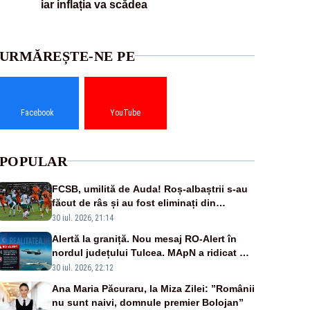
iar inflația va scădea
URMĂREȘTE-NE PE
Facebook
YouTube
POPULAR
FCSB, umilită de Auda! Roș-albaștrii s-au
făcut de râs și au fost eliminați din
Conference League
30 iul. 2026, 21:14
Alertă la graniță. Nou mesaj RO-Alert în
nordul județului Tulcea. MApN a ridicat de
la sol două avioane F-16
30 iul. 2026, 22:12
Ana Maria Păcuraru, la Miza Zilei: ”Românii
nu sunt naivi, domnule premier Bolojan”