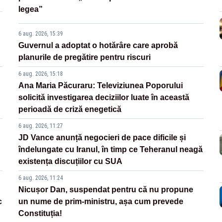
legea”
6 aug. 2026, 15:39
Guvernul a adoptat o hotărâre care aprobă
planurile de pregătire pentru riscuri
6 aug. 2026, 15:18
Ana Maria Păcuraru: Televiziunea Poporului
solicită investigarea deciziilor luate în această
perioadă de criză enegetică
6 aug. 2026, 11:27
JD Vance anunță negocieri de pace dificile și
îndelungate cu Iranul, în timp ce Teheranul neagă
existența discuțiilor cu SUA
6 aug. 2026, 11:24
Nicușor Dan, suspendat pentru că nu propune
c
un nume de prim-ministru, așa cum prevede
Constituția!