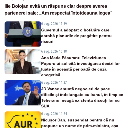
Ilie Bolojan evită un răspuns clar despre averea
partenerei sale: „Am respectat întotdeauna legea”
6 aug. 2026, 15:39
Guvernul a adoptat o hotărâre care
aprobă planurile de pregătire pentru
riscuri
6 aug. 2026, 15:18
Ana Maria Păcuraru: Televiziunea
Poporului solicită investigarea deciziilor
luate în această perioadă de criză
enegetică
6 aug. 2026, 11:27
JD Vance anunță negocieri de pace
dificile și îndelungate cu Iranul, în timp ce
Teheranul neagă existența discuțiilor cu
SUA
6 aug. 2026, 11:24
Nicușor Dan, suspendat pentru că nu
propune un nume de prim-ministru, așa