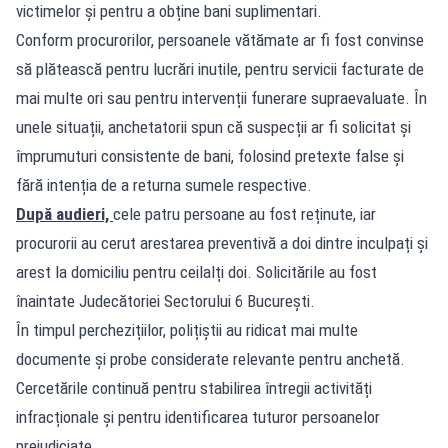
victimelor și pentru a obține bani suplimentari.
Conform procurorilor, persoanele vătămate ar fi fost convinse
să plătească pentru lucrări inutile, pentru servicii facturate de
mai multe ori sau pentru intervenții funerare supraevaluate. În
unele situații, anchetatorii spun că suspecții ar fi solicitat și
împrumuturi consistente de bani, folosind pretexte false și
fără intenția de a returna sumele respective.
După audieri,
cele patru persoane au fost reținute, iar
procurorii au cerut arestarea preventivă a doi dintre inculpați și
arest la domiciliu pentru ceilalți doi. Solicitările au fost
înaintate Judecătoriei Sectorului 6 București.
În timpul perchezițiilor, polițiștii au ridicat mai multe
documente și probe considerate relevante pentru anchetă.
Cercetările continuă pentru stabilirea întregii activități
infracționale și pentru identificarea tuturor persoanelor
prejudiciate.