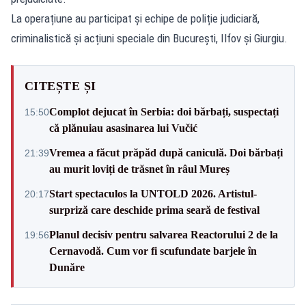
La operațiune au participat și echipe de poliție judiciară,
criminalistică și acțiuni speciale din București, Ilfov și Giurgiu.
CITEȘTE ȘI
Complot dejucat în Serbia: doi bărbați, suspectați
15:50
că plănuiau asasinarea lui Vučić
Vremea a făcut prăpăd după caniculă. Doi bărbați
21:39
au murit loviți de trăsnet în râul Mureș
Start spectaculos la UNTOLD 2026. Artistul-
20:17
surpriză care deschide prima seară de festival
Planul decisiv pentru salvarea Reactorului 2 de la
19:56
Cernavodă. Cum vor fi scufundate barjele în
Dunăre