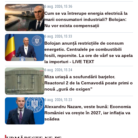
6 aug. 2026, 15:36
Cum se va întrerupe energia electrică la
marii consumatori industriali? Bolojan:
Nu vor exista compensații
6 aug. 2026, 15:33
Bolojan anunță restricțiile de consum
energetic. Centralele pe combustibili
fosili, repornite. La ore de vârf se va apela
la importuri - LIVE TEXT
6 aug. 2026, 15:24
Miza uriașă a scufundării barjelor.
Reactorul 2 de la Cernavodă poate primi o
nouă „gură de oxigen”
6 aug. 2026, 15:23
Alexandru Nazare, veste bună: Economia
României va crește în 2027, iar inflația va
scădea