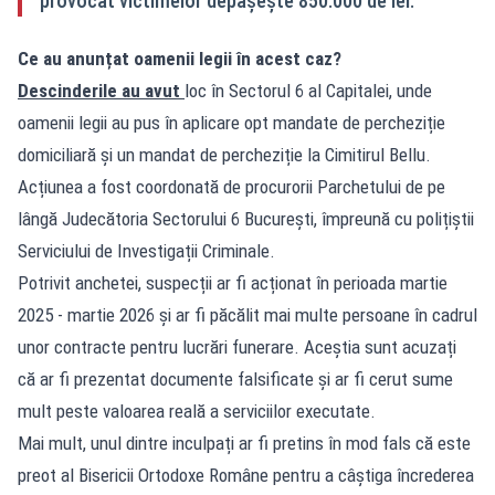
provocat victimelor depășește 850.000 de lei.
Ce au anunțat oamenii legii în acest caz?
Descinderile au avut
loc în Sectorul 6 al Capitalei, unde
oamenii legii au pus în aplicare opt mandate de percheziție
domiciliară și un mandat de percheziție la Cimitirul Bellu.
Acțiunea a fost coordonată de procurorii Parchetului de pe
lângă Judecătoria Sectorului 6 București, împreună cu polițiștii
Serviciului de Investigații Criminale.
Potrivit anchetei, suspecții ar fi acționat în perioada martie
2025 - martie 2026 și ar fi păcălit mai multe persoane în cadrul
unor contracte pentru lucrări funerare. Aceștia sunt acuzați
că ar fi prezentat documente falsificate și ar fi cerut sume
mult peste valoarea reală a serviciilor executate.
Mai mult, unul dintre inculpați ar fi pretins în mod fals că este
preot al Bisericii Ortodoxe Române pentru a câștiga încrederea