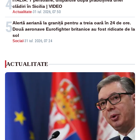
4
ITALIA: 7 persoane, dispărute după prăbușirea unei
clădiri în Sicilia | VIDEO
Actualitate
-
31 iul. 2026, 07:50
5
Alertă aeriană la graniță pentru a treia oară în 24 de ore.
Două aeronave Eurofighter britanice au fost ridicate de la
sol
Social
-
31 iul. 2026, 07:24
ACTUALITATE