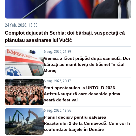
24 feb. 2026, 15:50
Complot dejucat în Serbia: doi bărbați, suspectați că
plănuiau asasinarea lui Vučić
6 aug. 2026, 21:39
Vremea a făcut prăpăd după caniculă. Doi
bărbați au murit loviți de trăsnet în râul
Mureș
6 aug. 2026, 20:17
Start spectaculos la UNTOLD 2026.
Artistul-surpriză care deschide prima
seară de festival
6 aug. 2026, 19:56
Planul decisiv pentru salvarea
Reactorului 2 de la Cernavodă. Cum vor fi
scufundate barjele în Dunăre