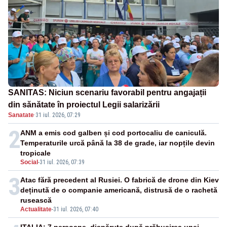
SANITAS: Niciun scenariu favorabil pentru angajații
din sănătate în proiectul Legii salarizării
Sanatate
·
31 iul. 2026, 07:29
2
ANM a emis cod galben și cod portocaliu de caniculă.
Temperaturile urcă până la 38 de grade, iar nopțile devin
tropicale
Social
-
31 iul. 2026, 07:39
3
Atac fără precedent al Rusiei. O fabrică de drone din Kiev
deținută de o companie americană, distrusă de o rachetă
rusească
Actualitate
-
31 iul. 2026, 07:40