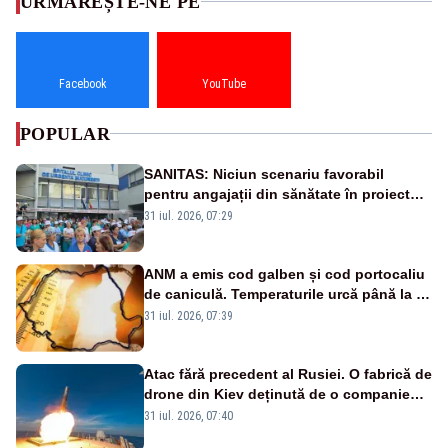
URMĂREȘTE-NE PE
Facebook
YouTube
POPULAR
SANITAS: Niciun scenariu favorabil
pentru angajații din sănătate în proiectul
Legii salarizării
31 iul. 2026, 07:29
ANM a emis cod galben și cod portocaliu
de caniculă. Temperaturile urcă până la 38
de grade, iar nopțile devin tropicale
31 iul. 2026, 07:39
Atac fără precedent al Rusiei. O fabrică de
drone din Kiev deținută de o companie
americană, distrusă de o rachetă
31 iul. 2026, 07:40
rusească