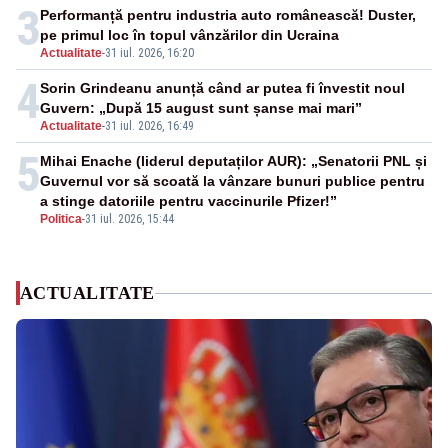
3
Performanță pentru industria auto românească! Duster,
pe primul loc în topul vânzărilor din Ucraina
Actualitate
-
31 iul. 2026, 16:20
4
Sorin Grindeanu anunță când ar putea fi învestit noul
Guvern: „După 15 august sunt șanse mai mari”
Actualitate
-
31 iul. 2026, 16:49
5
Mihai Enache (liderul deputaților AUR): „Senatorii PNL și
Guvernul vor să scoată la vânzare bunuri publice pentru
a stinge datoriile pentru vaccinurile Pfizer!”
Politica
-
31 iul. 2026, 15:44
ACTUALITATE