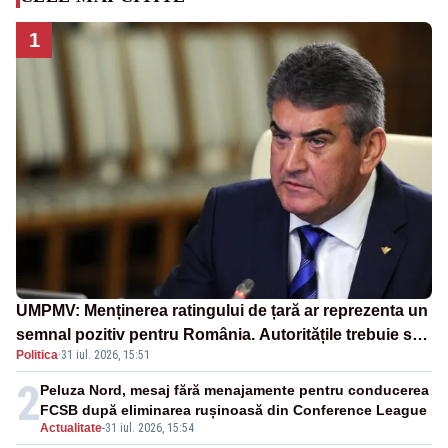
1
UMPMV: Menținerea ratingului de țară ar reprezenta un
semnal pozitiv pentru România. Autoritățile trebuie să
Politica
·
31 iul. 2026, 15:51
continue consolidarea stabilității economice și
financiare
2
Peluza Nord, mesaj fără menajamente pentru conducerea
FCSB după eliminarea rușinoasă din Conference League
Actualitate
-
31 iul. 2026, 15:54