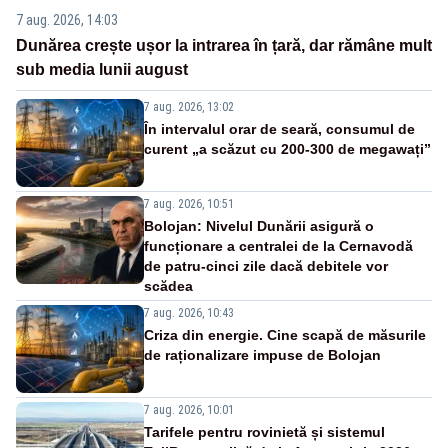
7 aug. 2026, 14:03
Dunărea crește ușor la intrarea în țară, dar rămâne mult
sub media lunii august
7 aug. 2026, 13:02
În intervalul orar de seară, consumul de
curent „a scăzut cu 200-300 de megawați”
7 aug. 2026, 10:51
Bolojan: Nivelul Dunării asigură o
funcționare a centralei de la Cernavodă
de patru-cinci zile dacă debitele vor
scădea
7 aug. 2026, 10:43
Criza din energie. Cine scapă de măsurile
de raționalizare impuse de Bolojan
7 aug. 2026, 10:01
Tarifele pentru rovinietă și sistemul