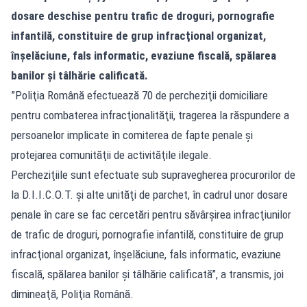
dosare deschise pentru trafic de droguri, pornografie
infantilă, constituire de grup infracţional organizat,
înşelăciune, fals informatic, evaziune fiscală, spălarea
banilor şi tâlhărie calificată.
”Poliţia Română efectuează 70 de percheziţii domiciliare
pentru combaterea infracţionalităţii, tragerea la răspundere a
persoanelor implicate în comiterea de fapte penale şi
protejarea comunităţii de activităţile ilegale.
Percheziţiile sunt efectuate sub supravegherea procurorilor de
la D.I.I.C.O.T. şi alte unităţi de parchet, în cadrul unor dosare
penale în care se fac cercetări pentru săvârşirea infracţiunilor
de trafic de droguri, pornografie infantilă, constituire de grup
infracţional organizat, înşelăciune, fals informatic, evaziune
fiscală, spălarea banilor şi tâlhărie calificată”, a transmis, joi
dimineaţă, Poliţia Română.