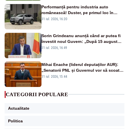
Performanță pentru industria auto
românească! Duster, pe primul loc în
topul vânzărilor din Ucraina
31 iul. 2026, 16:20
Sorin Grindeanu anunță când ar putea fi
învestit noul Guvern: „După 15 august
sunt șanse mai mari”
31 iul. 2026, 16:49
Mihai Enache (liderul deputaților AUR):
„Senatorii PNL și Guvernul vor să scoată
la vânzare bunuri publice pentru a stinge
31 iul. 2026, 15:44
datoriile pentru vaccinurile Pfizer!”
CATEGORII POPULARE
Actualitate
Politica