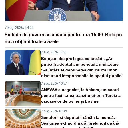
7 aug. 2026, 14:51
Ședința de guvern se amână pentru ora 15:00. Bolojan
nu a obținut toate avizele
7 aug. 2026, 11:51
Bolojan, despre legea salarizării: „Ar
putea fi adoptată în perioada următoare.
S-a întârziat depunerea din cauza unor
discursuri iresponsabile în spaţiul public”
7 aug. 2026, 10:57
ANSVSA a negociat, la Ankara, un acord
pentru facilitarea tranzitului prin Turcia al
carcaselor de ovine și bovine
7 aug. 2026, 09:49
Senatorii și deputații rămân la muncă.
Sesiunea extraordinară, prelungită până