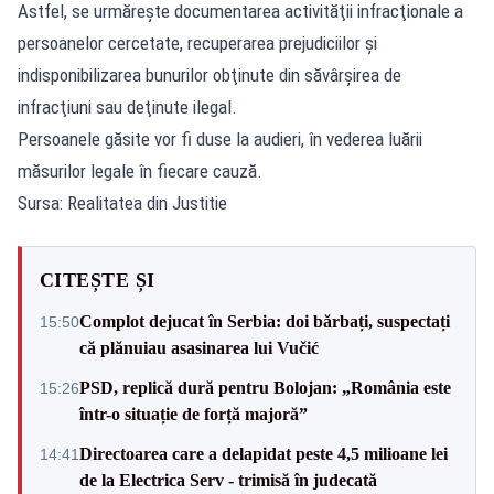
Astfel, se urmăreşte documentarea activităţii infracţionale a
persoanelor cercetate, recuperarea prejudiciilor şi
indisponibilizarea bunurilor obţinute din săvârşirea de
infracţiuni sau deţinute ilegal.
Persoanele găsite vor fi duse la audieri, în vederea luării
măsurilor legale în fiecare cauză.
Sursa: Realitatea din Justitie
CITEȘTE ȘI
Complot dejucat în Serbia: doi bărbați, suspectați
15:50
că plănuiau asasinarea lui Vučić
PSD, replică dură pentru Bolojan: „România este
15:26
într-o situație de forță majoră”
Directoarea care a delapidat peste 4,5 milioane lei
14:41
de la Electrica Serv - trimisă în judecată