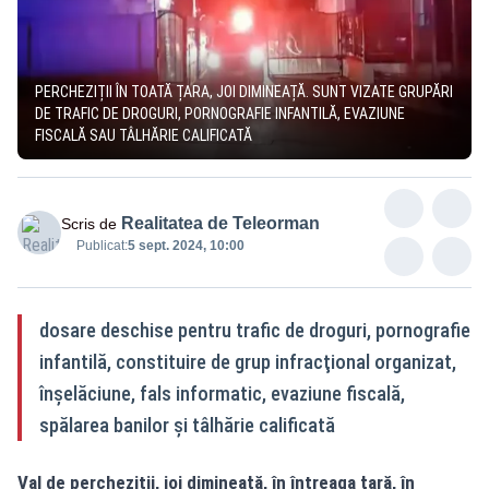
PERCHEZIȚII ÎN TOATĂ ȚARA, JOI DIMINEAȚĂ. SUNT VIZATE GRUPĂRI
DE TRAFIC DE DROGURI, PORNOGRAFIE INFANTILĂ, EVAZIUNE
FISCALĂ SAU TÂLHĂRIE CALIFICATĂ
Realitatea de Teleorman
Scris de
Publicat:
5 sept. 2024, 10:00
dosare deschise pentru trafic de droguri, pornografie
infantilă, constituire de grup infracţional organizat,
înşelăciune, fals informatic, evaziune fiscală,
spălarea banilor şi tâlhărie calificată
Val de percheziții, joi dimineaţă, în întreaga ţară, în