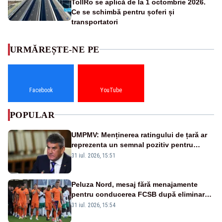
TollRo se aplică de la 1 octombrie 2026.
Ce se schimbă pentru șoferi și
transportatori
URMĂREȘTE-NE PE
Facebook
YouTube
POPULAR
UMPMV: Menținerea ratingului de țară ar
reprezenta un semnal pozitiv pentru
România. Autoritățile trebuie să continue
31 iul. 2026, 15:51
consolidarea stabilității economice și
financiare
Peluza Nord, mesaj fără menajamente
pentru conducerea FCSB după eliminarea
rușinoasă din Conference League
31 iul. 2026, 15:54