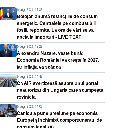
6 aug. 2026, 15:33
Bolojan anunță restricțiile de consum
energetic. Centralele pe combustibili
fosili, repornite. La ore de vârf se va
apela la importuri - LIVE TEXT
6 aug. 2026, 15:23
Alexandru Nazare, veste bună:
Economia României va crește în 2027,
iar inflația va scădea
6 aug. 2026, 14:43
CNAIR avertizează asupra unui portal
neautorizat din Ungaria care scumpește
rovinieta
6 aug. 2026, 14:09
Canicula pune presiune pe economia
Europei și schimbă comportamentul de
consum (analiză)