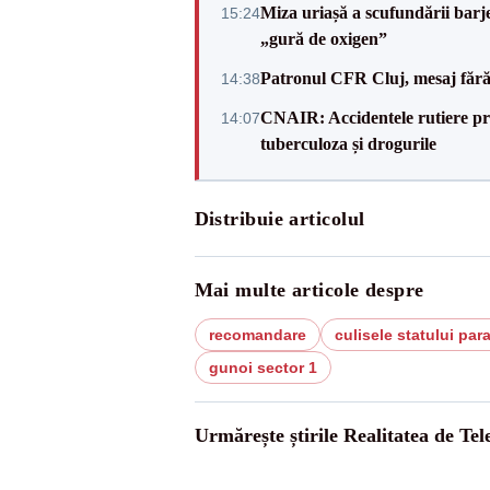
Miza uriașă a scufundării barj
15:24
„gură de oxigen”
Patronul CFR Cluj, mesaj fără
14:38
CNAIR: Accidentele rutiere pro
14:07
tuberculoza și drogurile
Distribuie articolul
Mai multe articole despre
recomandare
culisele statului para
gunoi sector 1
Urmărește știrile Realitatea de Te