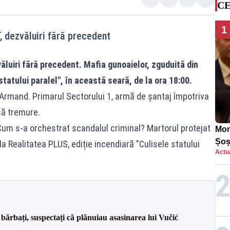
CE
1
 dezvăluiri fără precedent
luiri fără precedent. Mafia gunoaielor, zguduită din
 statului paralel", în această seară, de la ora 18:00.
 Armand. Primarul Sectorului 1, armă de șantaj împotriva
 să tremure.
 Cum s-a orchestrat scandalul criminal? Martorul protejat
Mom
Șoș
la Realitatea PLUS, ediție incendiară "Culisele statului
Actua
într
bărbați, suspectați că plănuiau asasinarea lui Vučić