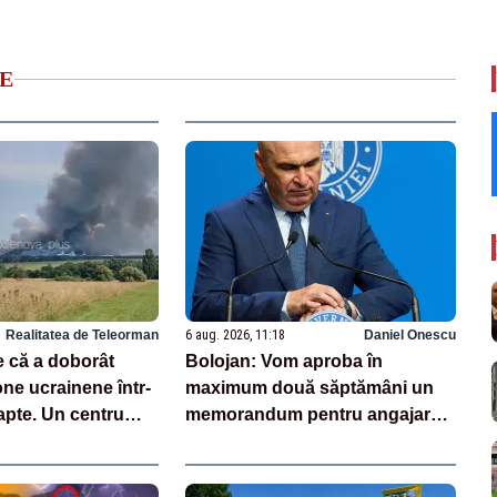
E
Realitatea de Teleorman
6 aug. 2026, 11:18
Daniel Onescu
e că a doborât
Bolojan: Vom aproba în
ne ucrainene într-
maximum două săptămâni un
apte. Un centru
memorandum pentru angajarea
erries, avariat
personalului din creșele
inaugurate