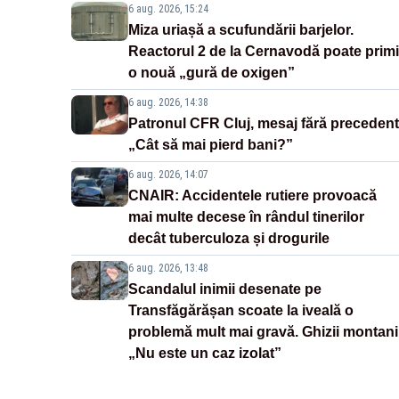
6 aug. 2026, 15:24
Miza uriașă a scufundării barjelor.
Reactorul 2 de la Cernavodă poate primi
o nouă „gură de oxigen”
6 aug. 2026, 14:38
Patronul CFR Cluj, mesaj fără precedent
„Cât să mai pierd bani?”
6 aug. 2026, 14:07
CNAIR: Accidentele rutiere provoacă
mai multe decese în rândul tinerilor
decât tuberculoza și drogurile
6 aug. 2026, 13:48
Scandalul inimii desenate pe
Transfăgărășan scoate la iveală o
problemă mult mai gravă. Ghizii montani
„Nu este un caz izolat”