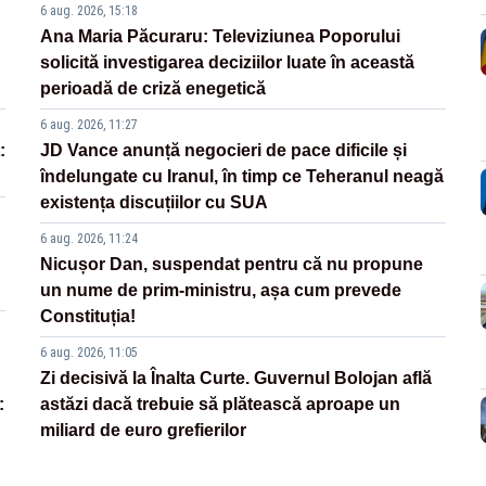
6 aug. 2026, 15:18
Ana Maria Păcuraru: Televiziunea Poporului
solicită investigarea deciziilor luate în această
perioadă de criză enegetică
6 aug. 2026, 11:27
:
JD Vance anunță negocieri de pace dificile și
îndelungate cu Iranul, în timp ce Teheranul neagă
existența discuțiilor cu SUA
6 aug. 2026, 11:24
Nicușor Dan, suspendat pentru că nu propune
un nume de prim-ministru, așa cum prevede
Constituția!
6 aug. 2026, 11:05
Zi decisivă la Înalta Curte. Guvernul Bolojan află
:
astăzi dacă trebuie să plătească aproape un
miliard de euro grefierilor