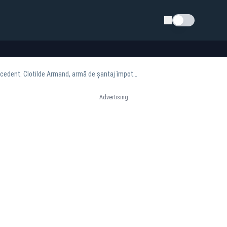
Schimba tema
Ora 18:00 - Mafia gunoaielor, pe făraș! Martor protejat din ROMPREST, dezvăluiri fără precedent. Clotilde Armand, armă de șantaj împotriva angajaților
Advertising