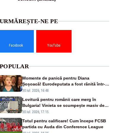
URMĂREȘTE-NE PE
Facebook
YouTube
POPULAR
Momente de panică pentru Diana
Șoșoacă! Eurodeputata a fost rănită într-
un accident rutier
30 iul. 2026, 16:48
Lovitură pentru românii care merg în
Bulgaria! Vinieta se scumpește masiv de la
1 august
30 iul. 2026, 17:15
Totul pentru calificare! Cum începe FCSB
partida cu Auda din Conference League