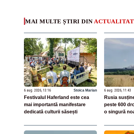
MAI MULTE ȘTIRI DIN
ACTUALITAT
6 aug. 2026, 13:16
Stoica Marian
6 aug. 2026, 11:43
Festivalul Haferland este cea
Rusia susțin
mai importantă manifestare
peste 600 dro
dedicată culturii săsești
o singură no
logistic Wildb
VIDEO