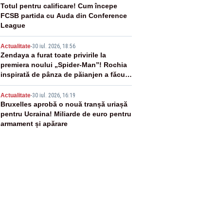
3
Totul pentru calificare! Cum începe
FCSB partida cu Auda din Conference
League
4
Actualitate
-
30 iul. 2026, 18:56
Zendaya a furat toate privirile la
premiera noului „Spider-Man”! Rochia
inspirată de pânza de păianjen a făcut
senzație
5
Actualitate
-
30 iul. 2026, 16:19
Bruxelles aprobă o nouă tranșă uriașă
pentru Ucraina! Miliarde de euro pentru
armament și apărare