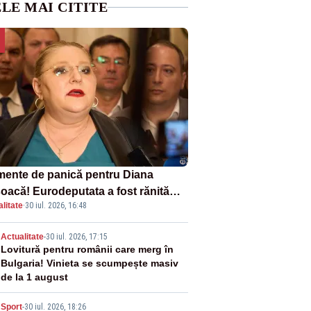
LE MAI CITITE
ente de panică pentru Diana
oacă! Eurodeputata a fost rănită
litate
·
30 iul. 2026, 16:48
-un accident rutier
2
Actualitate
-
30 iul. 2026, 17:15
Lovitură pentru românii care merg în
Bulgaria! Vinieta se scumpește masiv
de la 1 august
Sport
-
30 iul. 2026, 18:26