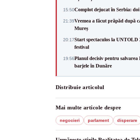
Complot dejucat în Serbia: doi 
15:50
Vremea a făcut prăpăd după cani
21:39
Mureș
Start spectaculos la UNTOLD 20
20:17
festival
Planul decisiv pentru salvarea
19:56
barjele în Dunăre
Distribuie articolul
Mai multe articole despre
negocieri
parlament
disperare
Urmărește știrile Realitatea de Te