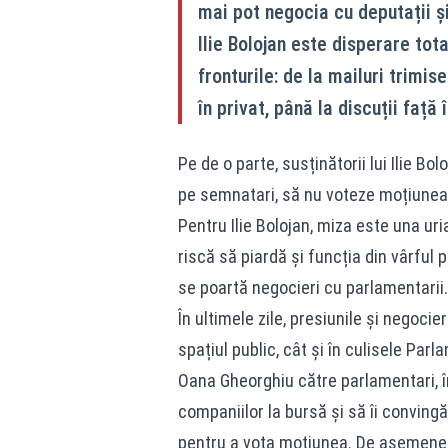
mai pot negocia cu deputații și
Ilie Bolojan este disperare tot
fronturile: de la mailuri trimi
în privat, până la discuții față î
Pe de o parte, susținătorii lui Ilie B
pe semnatari, să nu voteze moțiunea m
Pentru Ilie Bolojan, miza este una ur
riscă să piardă și funcția din vârful p
se poartă negocieri cu parlamentarii.
În ultimele zile, presiunile și negocier
spațiul public, cât și în culisele Par
Oana Gheorghiu către parlamentari, î
companiilor la bursă și să îi conving
pentru a vota moțiunea. De asemenea,