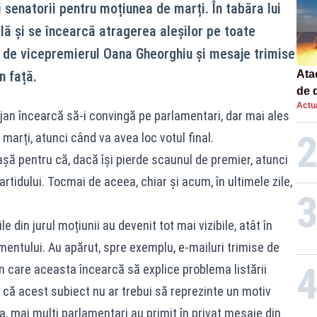
 senatorii pentru moțiunea de marți. În tabăra lui
ală și se încearcă atragerea aleșilor pe toate
se de vicepremierul Oana Gheorghiu și mesaje trimise
n față.
Atac
de 
Actua
com
olojan încearcă să-i convingă pe parlamentari, dar mai ales
rac
arți, atunci când va avea loc votul final.
iașă pentru că, dacă își pierde scaunul de premier, atunci
artidului. Tocmai de aceea, chiar și acum, în ultimele zile,
ile din jurul moțiunii au devenit tot mai vizibile, atât în
lamentului. Au apărut, spre exemplu, e-mailuri trimise de
n care aceasta încearcă să explice problema listării
ă că acest subiect nu ar trebui să reprezinte un motiv
 mai mulți parlamentari au primit în privat mesaje din