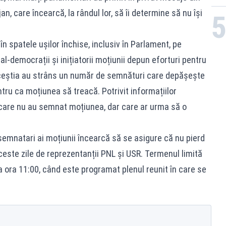
jan, care încearcă, la rândul lor, să îi determine să nu își
 în spatele ușilor închise, inclusiv în Parlament, pe
l-democrații și inițiatorii moțiunii depun eforturi pentru
 Aceștia au strâns un număr de semnături care depășește
ntru ca moțiunea să treacă. Potrivit informațiilor
i care nu au semnat moțiunea, dar care ar urma să o
 semnatari ai moțiunii încearcă să se asigure că nu pierd
aceste zile de reprezentanții PNL și USR. Termenul limită
a ora 11:00, când este programat plenul reunit în care se