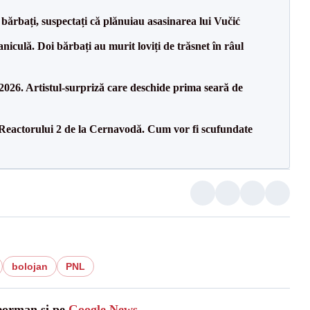
bărbați, suspectați că plănuiau asasinarea lui Vučić
culă. Doi bărbați au murit loviți de trăsnet în râul
26. Artistul-surpriză care deschide prima seară de
 Reactorului 2 de la Cernavodă. Cum vor fi scufundate
bolojan
PNL
leorman și pe
Google News