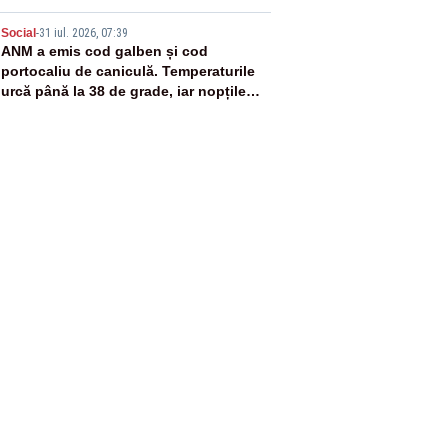
5
Social
-
31 iul. 2026, 07:39
ANM a emis cod galben și cod
portocaliu de caniculă. Temperaturile
urcă până la 38 de grade, iar nopțile
devin tropicale