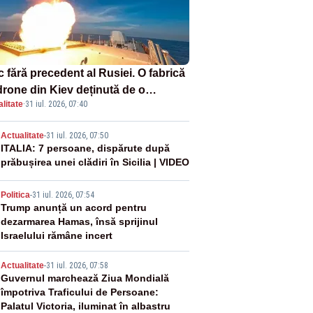
 fără precedent al Rusiei. O fabrică
drone din Kiev deținută de o
litate
·
31 iul. 2026, 07:40
panie americană, distrusă de o
hetă rusească
2
Actualitate
-
31 iul. 2026, 07:50
ITALIA: 7 persoane, dispărute după
prăbușirea unei clădiri în Sicilia | VIDEO
3
Politica
-
31 iul. 2026, 07:54
Trump anunță un acord pentru
dezarmarea Hamas, însă sprijinul
Israelului rămâne incert
4
Actualitate
-
31 iul. 2026, 07:58
Guvernul marchează Ziua Mondială
împotriva Traficului de Persoane:
Palatul Victoria, iluminat în albastru