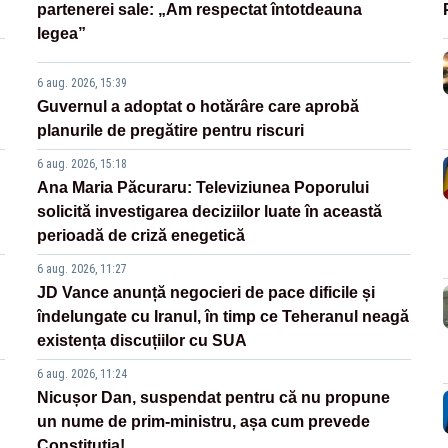
partenerei sale: „Am respectat întotdeauna
legea”
6 aug. 2026, 15:39
Guvernul a adoptat o hotărâre care aprobă
planurile de pregătire pentru riscuri
6 aug. 2026, 15:18
Ana Maria Păcuraru: Televiziunea Poporului
solicită investigarea deciziilor luate în această
perioadă de criză enegetică
6 aug. 2026, 11:27
JD Vance anunță negocieri de pace dificile și
îndelungate cu Iranul, în timp ce Teheranul neagă
existența discuțiilor cu SUA
6 aug. 2026, 11:24
Nicușor Dan, suspendat pentru că nu propune
un nume de prim-ministru, așa cum prevede
Constituția!