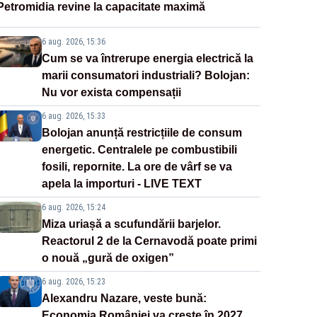
Petromidia revine la capacitate maximă
6 aug. 2026, 15:36
Cum se va întrerupe energia electrică la
marii consumatori industriali? Bolojan:
Nu vor exista compensații
6 aug. 2026, 15:33
Bolojan anunță restricțiile de consum
energetic. Centralele pe combustibili
fosili, repornite. La ore de vârf se va
apela la importuri - LIVE TEXT
6 aug. 2026, 15:24
Miza uriașă a scufundării barjelor.
Reactorul 2 de la Cernavodă poate primi
o nouă „gură de oxigen”
6 aug. 2026, 15:23
Alexandru Nazare, veste bună:
Economia României va crește în 2027,