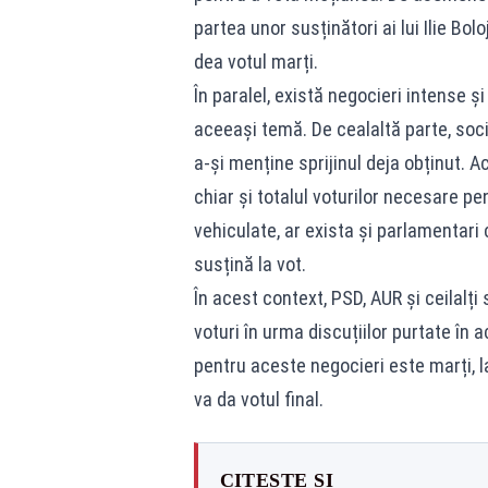
partea unor susținători ai lui Ilie Bolo
dea votul marți.
În paralel, există negocieri intense și
aceeași temă. De cealaltă parte, socia
a-și menține sprijinul deja obținut.
chiar și totalul voturilor necesare pe
vehiculate, ar exista și parlamentar
susțină la vot.
În acest context, PSD, AUR și ceilalți
voturi în urma discuțiilor purtate în 
pentru aceste negocieri este marți, l
va da votul final.
CITEȘTE ȘI