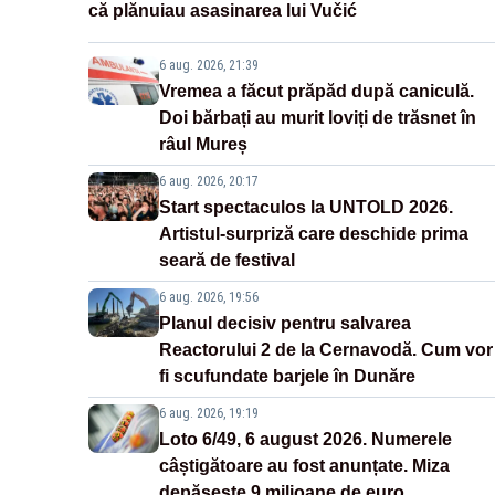
că plănuiau asasinarea lui Vučić
6 aug. 2026, 21:39
Vremea a făcut prăpăd după caniculă.
Doi bărbați au murit loviți de trăsnet în
râul Mureș
6 aug. 2026, 20:17
Start spectaculos la UNTOLD 2026.
Artistul-surpriză care deschide prima
seară de festival
6 aug. 2026, 19:56
Planul decisiv pentru salvarea
Reactorului 2 de la Cernavodă. Cum vor
fi scufundate barjele în Dunăre
6 aug. 2026, 19:19
Loto 6/49, 6 august 2026. Numerele
câștigătoare au fost anunțate. Miza
depășește 9 milioane de euro