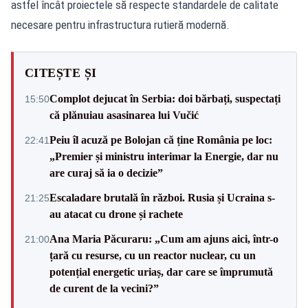
astfel încât proiectele să respecte standardele de calitate
necesare pentru infrastructura rutieră modernă.
CITEȘTE ȘI
Complot dejucat în Serbia: doi bărbați, suspectați
15:50
că plănuiau asasinarea lui Vučić
Peiu îl acuză pe Bolojan că ține România pe loc:
22:41
„Premier și ministru interimar la Energie, dar nu
are curaj să ia o decizie”
Escaladare brutală în război. Rusia și Ucraina s-
21:25
au atacat cu drone și rachete
Ana Maria Păcuraru: „Cum am ajuns aici, într-o
21:00
țară cu resurse, cu un reactor nuclear, cu un
potențial energetic uriaș, dar care se împrumută
de curent de la vecini?”