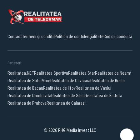
Contact
Termeni și condiții
Politică de confidențialitate
Cod de conduită
Parteneri:
Realitatea.NET
Realitatea Sportiva
Realitatea Star
Realitatea de Neamt
Realitatea de Satu Mare
Realitatea de Covasna
Realitatea de Braila
Realitatea de Bacau
Realitatea de Ilfov
Realitatea de Vaslui
Realitatea de Dambovita
Realitatea de Sibiu
Realitatea de Bistrita
Realitatea de Prahova
Realitatea de Calarasi
© 2026 PHG Media Invest LLC
Facebook
YouTube