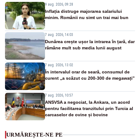
9 aug. 2026, 09:28
Inflația distruge majorarea salariului
minim. Românii nu simt un trai mai bun
7 aug. 2026, 14:03
Dunărea crește ușor la intrarea în țară, dar
rămâne mult sub media lunii august
7 aug. 2026, 13:02
În intervalul orar de seară, consumul de
curent „a scăzut cu 200-300 de megawați”
7 aug. 2026, 10:57
ANSVSA a negociat, la Ankara, un acord
pentru facilitarea tranzitului prin Turcia al
carcaselor de ovine și bovine
URMĂREȘTE-NE PE