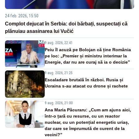
24 feb. 2026, 15:50
Complot dejucat în Serbia: doi bărbați, suspectați că
plănuiau asasinarea lui Vučić
9 aug. 2026, 22:41
Peiu îl acuză pe Bolojan că ține România
pe loc: „Premier și ministru interimar la
Energie, dar nu are curaj să ia o decizie”
9 aug. 2026, 21:25
Escaladare brutală în război. Rusia și
Ucraina s-au atacat cu drone și rachete
9 aug. 2026, 21:00
Ana Maria Păcuraru: „Cum am ajuns aici,
într-o țară cu resurse, cu un reactor
nuclear, cu un potențial energetic uriaș,
dar care se împrumută de curent de la
vecini?”