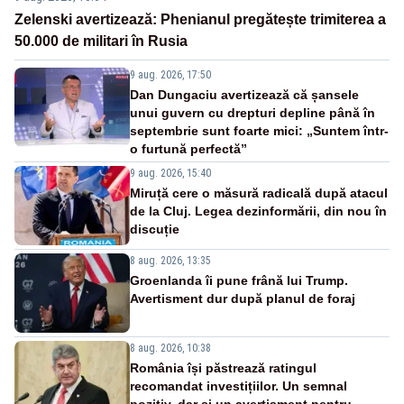
Zelenski avertizează: Phenianul pregătește trimiterea a
50.000 de militari în Rusia
9 aug. 2026, 17:50
Dan Dungaciu avertizează că șansele
unui guvern cu drepturi depline până în
septembrie sunt foarte mici: „Suntem într-
o furtună perfectă”
9 aug. 2026, 15:40
Miruță cere o măsură radicală după atacul
de la Cluj. Legea dezinformării, din nou în
discuție
8 aug. 2026, 13:35
Groenlanda îi pune frână lui Trump.
Avertisment dur după planul de foraj
8 aug. 2026, 10:38
România își păstrează ratingul
recomandat investițiilor. Un semnal