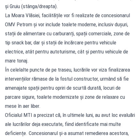
și Gruiu (stânga/dreapta).
La Moara Vlăsiei, facilitățile vor fi realizate de concesionarul
OMV Petrom și vor include toalete moderne, inclusiv dușuri,
stații de alimentare cu carburanți, spații comerciale, zone de
tip snack bar, dar și stații de încărcare pentru vehicule
electrice, atât pentru autoturisme, cât și pentru vehicule de
mare tonaj.
În celelalte puncte de pe traseu, lucrările vor viza finalizarea
intervențiilor rămase de la fostul constructor, urmând să fie
amenajate spații pentru opriri de scurtă durată, locuri de
parcare sigure, toalete modernizate și zone de relaxare cu
mese în aer liber.
Oficialul MTI a precizat că, în ultimele luni, au avut loc evaluări
ale lucrărilor deja executate, fiind identificate mai multe
deficiențe. Concesionarul și-a asumat remedierea acestora,