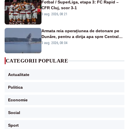
Fotbal / SuperLiga, etapa 3: FC Rapid –
CFR Cluj, scor 3-1
3 aug. 2026, 08:21
Armata reia operațiunea de detonare pe
Dunăre, pentru a dirija apa spre Centrala
Cernavodă
3 aug. 2026, 08:04
CATEGORII POPULARE
Actualitate
Politica
Economie
Social
Sport