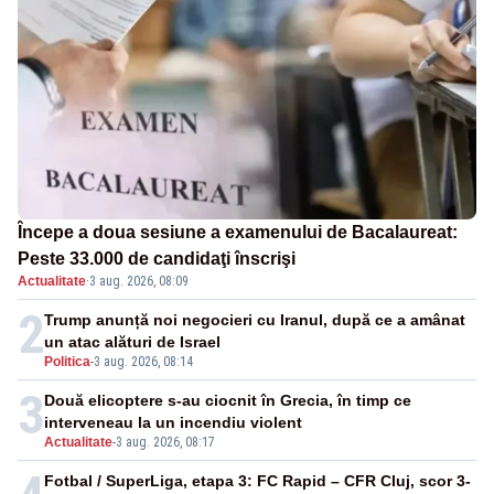
Începe a doua sesiune a examenului de Bacalaureat:
Peste 33.000 de candidaţi înscrişi
Actualitate
·
3 aug. 2026, 08:09
2
Trump anunță noi negocieri cu Iranul, după ce a amânat
un atac alături de Israel
Politica
-
3 aug. 2026, 08:14
3
Două elicoptere s-au ciocnit în Grecia, în timp ce
interveneau la un incendiu violent
Actualitate
-
3 aug. 2026, 08:17
Fotbal / SuperLiga, etapa 3: FC Rapid – CFR Cluj, scor 3-