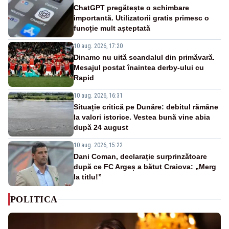
ChatGPT pregătește o schimbare
importantă. Utilizatorii gratis primesc o
funcție mult așteptată
10 aug. 2026, 17:20
Dinamo nu uită scandalul din primăvară.
Mesajul postat înaintea derby-ului cu
Rapid
10 aug. 2026, 16:31
Situație critică pe Dunăre: debitul rămâne
la valori istorice. Vestea bună vine abia
după 24 august
10 aug. 2026, 15:22
Dani Coman, declarație surprinzătoare
după ce FC Argeș a bătut Craiova: „Merg
la titlu!”
POLITICA