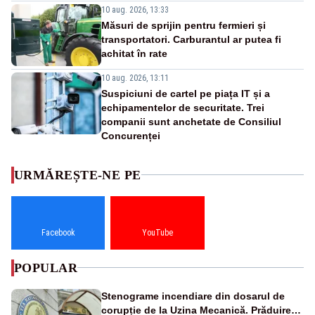
10 aug. 2026, 13:33
Măsuri de sprijin pentru fermieri și
transportatori. Carburantul ar putea fi
achitat în rate
10 aug. 2026, 13:11
Suspiciuni de cartel pe piața IT și a
echipamentelor de securitate. Trei
companii sunt anchetate de Consiliul
Concurenței
URMĂREȘTE-NE PE
Facebook
YouTube
POPULAR
Stenograme incendiare din dosarul de
corupție de la Uzina Mecanică. Prăduirea