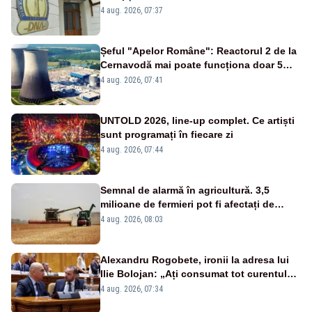
banilor din programul SAFE, interceptată
4 aug. 2026, 07:37
de DNA
Șeful "Apelor Române": Reactorul 2 de la
Cernavodă mai poate funcționa doar 5
zile
4 aug. 2026, 07:41
UNTOLD 2026, line-up complet. Ce artiști
sunt programați în fiecare zi
4 aug. 2026, 07:44
Semnal de alarmă în agricultură. 3,5
milioane de fermieri pot fi afectați de
strategia pentru conservarea
4 aug. 2026, 08:03
biodiversității
Alexandru Rogobete, ironii la adresa lui
Ilie Bolojan: „Ați consumat tot curentul
urmărind șobolani imaginari”
4 aug. 2026, 07:34