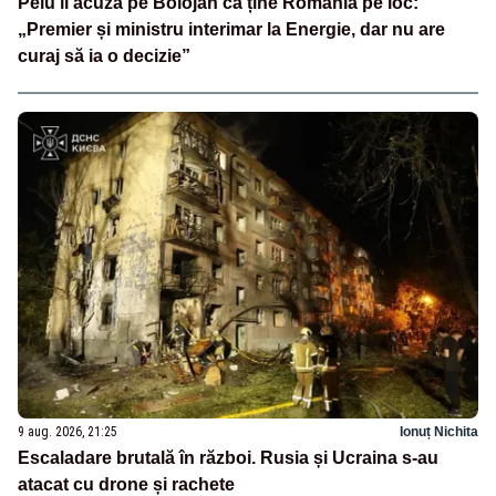
Peiu îl acuză pe Bolojan că ține România pe loc:
„Premier și ministru interimar la Energie, dar nu are
curaj să ia o decizie”
9 aug. 2026, 21:25
Ionuț Nichita
Escaladare brutală în război. Rusia și Ucraina s-au
atacat cu drone și rachete