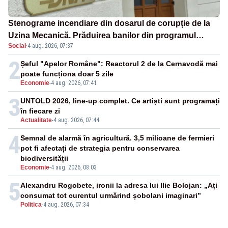
Stenograme incendiare din dosarul de corupție de la
Uzina Mecanică. Prăduirea banilor din programul
Social
·
4 aug. 2026, 07:37
SAFE, interceptată de DNA
2
Șeful "Apelor Române": Reactorul 2 de la Cernavodă mai
poate funcționa doar 5 zile
Economie
-
4 aug. 2026, 07:41
3
UNTOLD 2026, line-up complet. Ce artiști sunt programați
în fiecare zi
Actualitate
-
4 aug. 2026, 07:44
4
Semnal de alarmă în agricultură. 3,5 milioane de fermieri
pot fi afectați de strategia pentru conservarea
biodiversității
Economie
-
4 aug. 2026, 08:03
5
Alexandru Rogobete, ironii la adresa lui Ilie Bolojan: „Ați
consumat tot curentul urmărind șobolani imaginari”
Politica
-
4 aug. 2026, 07:34