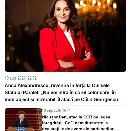
10 aug. 2026, 22:02
Anca Alexandrescu, revenire în forță la Culisele
Statului Paralel: „Nu voi intra în corul celor care, în
mod abject și mizerabil, îl atacă pe Călin Georgescu.”
10 aug. 2026, 16:47
Nicușor Dan, atac la CCR pe legea
integrității. Ce îl nemulțumește la
declarațiile de avere ale partenerilor