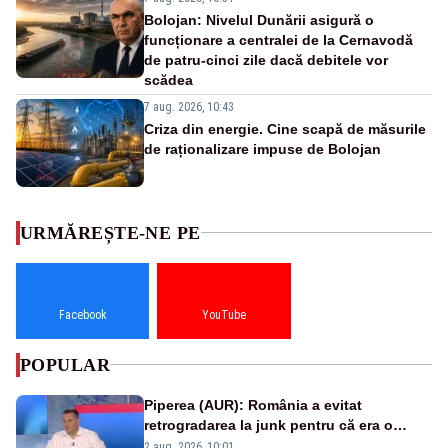
Bolojan: Nivelul Dunării asigură o
funcționare a centralei de la Cernavodă
de patru-cinci zile dacă debitele vor
scădea
7 aug. 2026, 10:43
Criza din energie. Cine scapă de măsurile
de raționalizare impuse de Bolojan
URMĂREȘTE-NE PE
Facebook
YouTube
POPULAR
Piperea (AUR): România a evitat
retrogradarea la junk pentru că era o
catastrofă pentru bănci și fondurile de
2 aug. 2026, 10:01