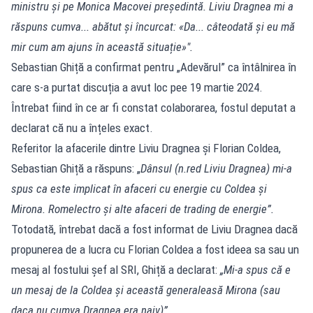
ministru și pe Monica Macovei președintă. Liviu Dragnea mi a
răspuns cumva... abătut și încurcat: «Da... câteodată și eu mă
mir cum am ajuns în această situație»".
Sebastian Ghiță a confirmat pentru „Adevărul” ca întâlnirea în
care s-a purtat discuția a avut loc pee 19 martie 2024.
Întrebat fiind în ce ar fi constat colaborarea, fostul deputat a
declarat că nu a înțeles exact.
Referitor la afacerile dintre Liviu Dragnea și Florian Coldea,
Sebastian Ghiță a răspuns: „
Dânsul (n.red Liviu Dragnea) mi-a
spus ca este implicat în afaceri cu energie cu Coldea și
Mirona. Romelectro și alte afaceri de trading de energie”.
Totodată, întrebat dacă a fost informat de Liviu Dragnea dacă
propunerea de a lucra cu Florian Coldea a fost ideea sa sau un
mesaj al fostului șef al SRI, Ghiță a declarat:
„Mi-a spus că e
un mesaj de la Coldea și această generaleasă Mirona (sau
daca nu cumva Dragnea era naiv)”.