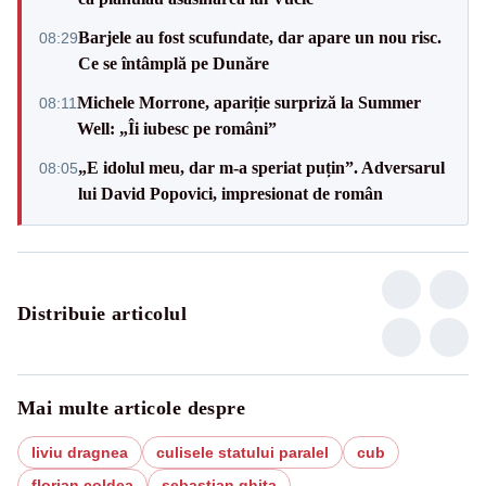
Barjele au fost scufundate, dar apare un nou risc.
08:29
Ce se întâmplă pe Dunăre
Michele Morrone, apariție surpriză la Summer
08:11
Well: „Îi iubesc pe români”
„E idolul meu, dar m-a speriat puțin”. Adversarul
08:05
lui David Popovici, impresionat de român
Distribuie articolul
Mai multe articole despre
liviu dragnea
culisele statului paralel
cub
florian coldea
sebastian ghita