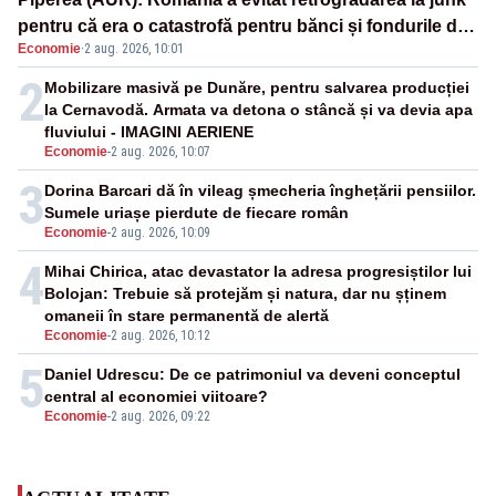
pentru că era o catastrofă pentru bănci și fondurile de
Economie
·
2 aug. 2026, 10:01
pensii
2
Mobilizare masivă pe Dunăre, pentru salvarea producției
la Cernavodă. Armata va detona o stâncă și va devia apa
fluviului - IMAGINI AERIENE
Economie
-
2 aug. 2026, 10:07
3
Dorina Barcari dă în vileag șmecheria înghețării pensiilor.
Sumele uriașe pierdute de fiecare român
Economie
-
2 aug. 2026, 10:09
4
Mihai Chirica, atac devastator la adresa progresiștilor lui
Bolojan: Trebuie să protejăm și natura, dar nu șținem
omaneii în stare permanentă de alertă
Economie
-
2 aug. 2026, 10:12
5
Daniel Udrescu: De ce patrimoniul va deveni conceptul
central al economiei viitoare?
Economie
-
2 aug. 2026, 09:22