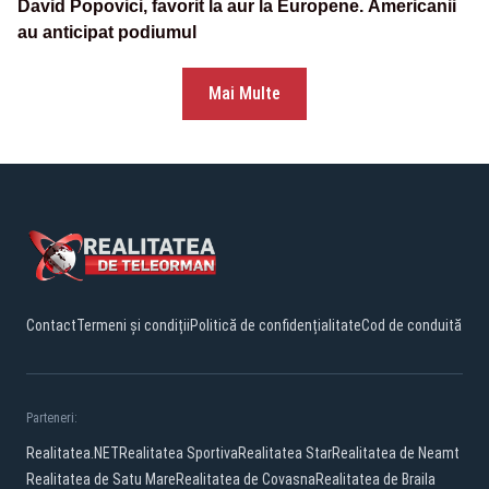
David Popovici, favorit la aur la Europene. Americanii
au anticipat podiumul
Mai Multe
Contact
Termeni și condiții
Politică de confidențialitate
Cod de conduită
Parteneri:
Realitatea.NET
Realitatea Sportiva
Realitatea Star
Realitatea de Neamt
Realitatea de Satu Mare
Realitatea de Covasna
Realitatea de Braila