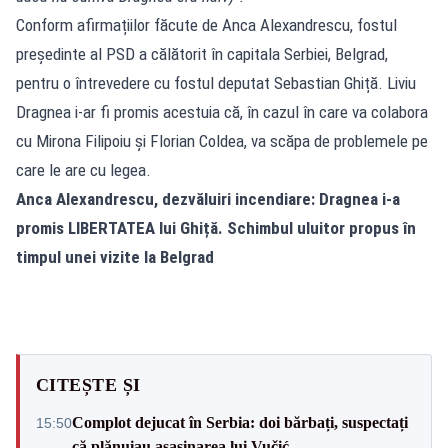
Conform afirmațiilor făcute de Anca Alexandrescu, fostul
președinte al PSD a călătorit în capitala Serbiei, Belgrad,
pentru o întrevedere cu fostul deputat Sebastian Ghiță. Liviu
Dragnea i-ar fi promis acestuia că, în cazul în care va colabora
cu Mirona Filipoiu și Florian Coldea, va scăpa de problemele pe
care le are cu legea.
Anca Alexandrescu, dezvăluiri incendiare: Dragnea i-a
promis LIBERTATEA lui Ghiță. Schimbul uluitor propus în
timpul unei vizite la Belgrad
CITEȘTE ȘI
Complot dejucat în Serbia: doi bărbați, suspectați
15:50
că plănuiau asasinarea lui Vučić