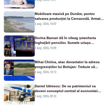
pensii
Mobilizare masivă pe Dunăre, pentru
salvarea producției la Cernavodă. Armata
va detona o stâncă și va devia apa
2 aug. 2026, 10:07
fluviului - IMAGINI AERIENE
Dorina Barcari dă în vileag șmecheria
înghețării pensiilor. Sumele uriașe
pierdute de fiecare român
2 aug. 2026, 10:09
Mihai Chirica, atac devastator la adresa
progresiștilor lui Bolojan: Trebuie să
protejăm și natura, dar nu șținem omaneii
2 aug. 2026, 10:12
în stare permanentă de alertă
Daniel Udrescu: De ce patrimoniul va
deveni conceptul central al economiei
viitoare?
2 aug. 2026, 09:22