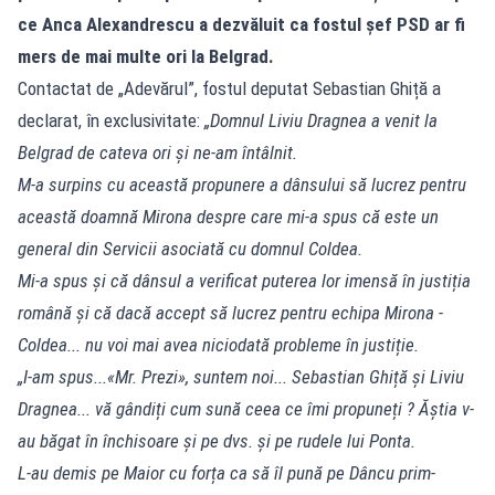
ce Anca Alexandrescu a dezvăluit ca fostul șef PSD ar fi
mers de mai multe ori la Belgrad.
Contactat de „Adevărul”, fostul deputat Sebastian Ghiță a
declarat, în exclusivitate:
„Domnul Liviu Dragnea a venit la
Belgrad de cateva ori și ne-am întâlnit.
M-a surpins cu această propunere a dânsului să lucrez pentru
această doamnă Mirona despre care mi-a spus că este un
general din Servicii asociată cu domnul Coldea.
Mi-a spus și că dânsul a verificat puterea lor imensă în justiția
română și că dacă accept să lucrez pentru echipa Mirona -
Coldea... nu voi mai avea niciodată probleme în justiție.
„I-am spus...«Mr. Prezi», suntem noi... Sebastian Ghiță și Liviu
Dragnea... vă gândiți cum sună ceea ce îmi propuneți ? Ăștia v-
au băgat în închisoare și pe dvs. și pe rudele lui Ponta.
L-au demis pe Maior cu forța ca să îl pună pe Dâncu prim-