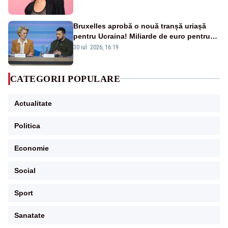
Bruxelles aprobă o nouă tranșă uriașă
pentru Ucraina! Miliarde de euro pentru
armament și apărare
30 iul. 2026, 16:19
CATEGORII POPULARE
Actualitate
Politica
Economie
Social
Sport
Sanatate