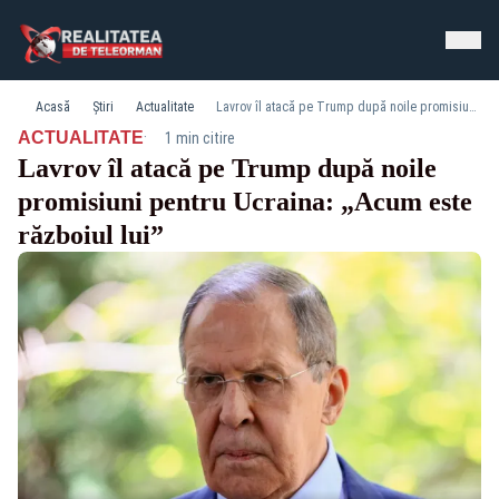
Acasă
Știri
Actualitate
Lavrov îl atacă pe Trump după noile promisiuni pentru Ucraina: „Acum este războiul lui”
·
ACTUALITATE
1 min citire
Lavrov îl atacă pe Trump după noile
promisiuni pentru Ucraina: „Acum este
războiul lui”