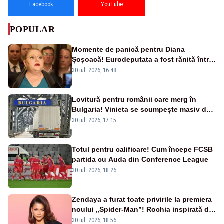
Facebook
YouTube
POPULAR
Momente de panică pentru Diana
Șoșoacă! Eurodeputata a fost rănită într-
un accident rutier
30 iul. 2026, 16:48
Lovitură pentru românii care merg în
Bulgaria! Vinieta se scumpește masiv de
la 1 august
30 iul. 2026, 17:15
Totul pentru calificare! Cum începe FCSB
partida cu Auda din Conference League
30 iul. 2026, 18:26
Zendaya a furat toate privirile la premiera
noului „Spider-Man”! Rochia inspirată de
pânza de păianjen a făcut senzație
30 iul. 2026, 18:56