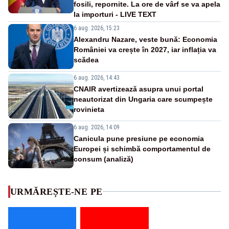
fosili, repornite. La ore de vârf se va apela
la importuri - LIVE TEXT
6 aug. 2026, 15:23
Alexandru Nazare, veste bună: Economia
României va crește în 2027, iar inflația va
scădea
6 aug. 2026, 14:43
CNAIR avertizează asupra unui portal
neautorizat din Ungaria care scumpește
rovinieta
6 aug. 2026, 14:09
Canicula pune presiune pe economia
Europei și schimbă comportamentul de
consum (analiză)
URMĂREȘTE-NE PE