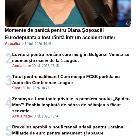
Momente de panică pentru Diana Șoșoacă!
Eurodeputata a fost rănită într-un accident rutier
Actualitate
·
30 iul. 2026, 16:48
2
Lovitură pentru românii care merg în Bulgaria! Vinieta se
scumpește masiv de la 1 august
Actualitate
-
30 iul. 2026, 17:15
3
Totul pentru calificare! Cum începe FCSB partida cu
Auda din Conference League
Sport
-
30 iul. 2026, 18:26
4
Zendaya a furat toate privirile la premiera noului „Spider-
Man”! Rochia inspirată de pânza de păianjen a făcut
senzație
Actualitate
-
30 iul. 2026, 18:56
5
Bruxelles aprobă o nouă tranșă uriașă pentru Ucraina!
Miliarde de euro pentru armament și apărare