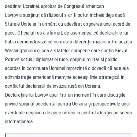
destinat Ucrainei, aprobat de Congresul american.
Lavrov a susținut că războiul s-ar fi putut încheia deja dacă
Statele Unite ar fi urmărit cu adevărat obținerea unui acord de
pace. Oficialul rus a afirmat, de asemenea, că declarațiile lui
Rubio demonstrează că nu există diferențe majore între poziția
Washingtonului și cea a statelor europene care susțin Kievul.
Potrivit șefului diplomației ruse, sprijinul militar și politic
acordat în continuare Ucrainei reprezintă o dovadă că actuala
administrație americană menține aceeași linie strategică în
conflictul declanșat de invazia rusă din Ucraina.
Declarațiile lui Lavrov apar într-un moment în care discuțiile
privind sprijinul occidental pentru Ucraina și perspectivele unor
eventuale negocieri de pace rămân în centrul atenției pe scena
internațională.