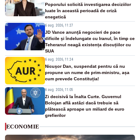
Poporului solicită investigarea deciziilor
luate în această perioadă de criză
enegetică
6 aug. 2026, 11:27
JD Vance anunță negocieri de pace
dificile și îndelungate cu Iranul, în timp ce
Teheranul neagă existența discuțiilor cu
SUA
6 aug. 2026, 11:24
Nicușor Dan, suspendat pentru că nu
propune un nume de prim-ministru, așa
cum prevede Constituția!
6 aug. 2026, 11:05
Zi decisivă la Înalta Curte. Guvernul
Bolojan află astăzi dacă trebuie să
plătească aproape un miliard de euro
grefierilor
ECONOMIE