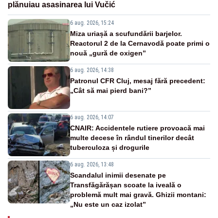
plănuiau asasinarea lui Vučić
6 aug. 2026, 15:24
Miza uriașă a scufundării barjelor.
Reactorul 2 de la Cernavodă poate primi o
nouă „gură de oxigen”
6 aug. 2026, 14:38
Patronul CFR Cluj, mesaj fără precedent:
„Cât să mai pierd bani?”
6 aug. 2026, 14:07
CNAIR: Accidentele rutiere provoacă mai
multe decese în rândul tinerilor decât
tuberculoza și drogurile
6 aug. 2026, 13:48
Scandalul inimii desenate pe
Transfăgărășan scoate la iveală o
problemă mult mai gravă. Ghizii montani:
„Nu este un caz izolat”