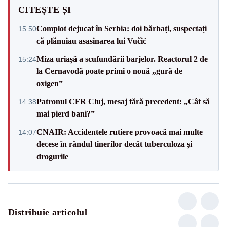
CITEȘTE ȘI
Complot dejucat în Serbia: doi bărbați, suspectați
15:50
că plănuiau asasinarea lui Vučić
Miza uriașă a scufundării barjelor. Reactorul 2 de
15:24
la Cernavodă poate primi o nouă „gură de
oxigen”
Patronul CFR Cluj, mesaj fără precedent: „Cât să
14:38
mai pierd bani?”
CNAIR: Accidentele rutiere provoacă mai multe
14:07
decese în rândul tinerilor decât tuberculoza și
drogurile
Distribuie articolul