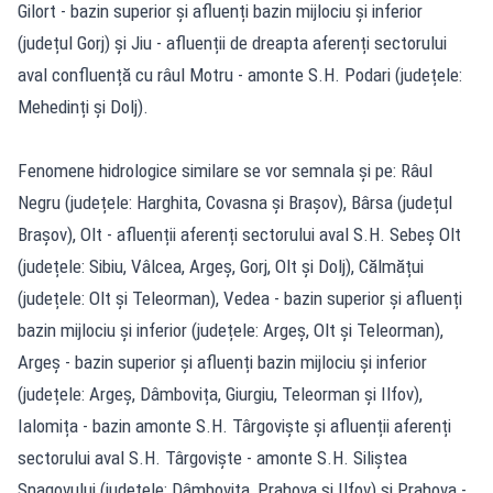
Gilort - bazin superior și afluenți bazin mijlociu și inferior
(județul Gorj) și Jiu - afluenții de dreapta aferenți sectorului
aval confluență cu râul Motru - amonte S.H. Podari (județele:
Mehedinți și Dolj).
Fenomene hidrologice similare se vor semnala și pe: Râul
Negru (județele: Harghita, Covasna și Brașov), Bârsa (județul
Brașov), Olt - afluenții aferenți sectorului aval S.H. Sebeș Olt
(județele: Sibiu, Vâlcea, Argeș, Gorj, Olt și Dolj), Călmățui
(județele: Olt și Teleorman), Vedea - bazin superior și afluenți
bazin mijlociu și inferior (județele: Argeș, Olt și Teleorman),
Argeș - bazin superior și afluenți bazin mijlociu și inferior
(județele: Argeș, Dâmbovița, Giurgiu, Teleorman și Ilfov),
Ialomița - bazin amonte S.H. Târgoviște și afluenții aferenți
sectorului aval S.H. Târgoviște - amonte S.H. Siliștea
Snagovului (județele: Dâmbovița, Prahova și Ilfov) și Prahova -