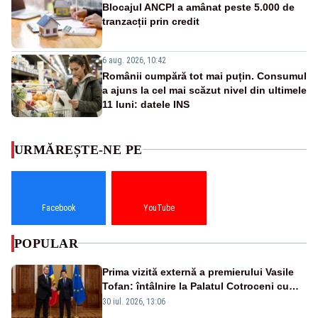
Blocajul ANCPI a amânat peste 5.000 de
tranzacții prin credit
6 aug. 2026, 10:42
Românii cumpără tot mai puțin. Consumul
a ajuns la cel mai scăzut nivel din ultimele
11 luni: datele INS
URMĂREȘTE-NE PE
Facebook
YouTube
POPULAR
Prima vizită externă a premierului Vasile
Tofan: întâlnire la Palatul Cotroceni cu
președintele Nicușor Dan
30 iul. 2026, 13:06