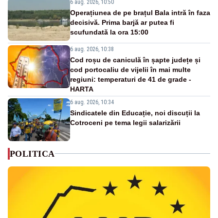
6 aug. 2026, 10:50
Operațiunea de pe brațul Bala intră în faza
decisivă. Prima barjă ar putea fi
scufundată la ora 15:00
6 aug. 2026, 10:38
Cod roșu de caniculă în șapte județe și
cod portocaliu de vijelii în mai multe
regiuni: temperaturi de 41 de grade -
HARTA
6 aug. 2026, 10:34
Sindicatele din Educație, noi discuții la
Cotroceni pe tema legii salarizării
POLITICA