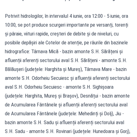
Potrivit hidrologilor, în intervalul 4 iunie, ora 12:00 - 5 iunie, ora
10:00, se pot produce scurgeri importante pe versanți, torenți
și pâraie, viituri rapide, creșteri de debite și de niveluri, cu
posibile depășiri ale Cotelor de atenție, pe râurile din bazinele
hidrografice: Târnava Mică - bazin amonte S.H. Sărățeni și
afluenții aferenți sectorului aval S.H. Sărățeni - amonte S.H.
Bălăușeri (județele: Harghita și Mureș), Târnava Mare - bazin
amonte S.H. Odorheiu Secuiesc și afluenții aferenți sectorului
aval S.H. Odorheiu Secuiesc - amonte S.H. Sighișoara
(județele: Harghita, Mureș și Brașov), Desnățui - bazin amonte
de Acumularea Fântânele și afluenții aferenți sectorului aval
de Acumularea Fântânele (județele: Mehedinți și Dolj), Jiu -
bazin amonte S.H. Sadu și afluenții aferenți sectorului aval
S.H. Sadu - amonte S.H. Rovinari (județele: Hunedoara și Gorj),