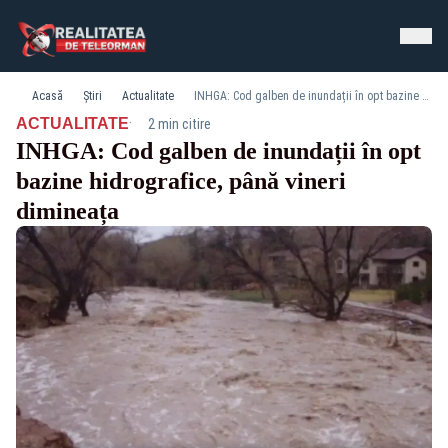
Acasă
Știri
Actualitate
INHGA: Cod galben de inundații în opt bazine hidrografice, până vineri dimineața
·
ACTUALITATE
2 min citire
INHGA: Cod galben de inundații în opt
bazine hidrografice, până vineri
dimineața