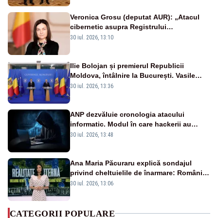
Veronica Grosu (deputat AUR): „Atacul
cibernetic asupra Registrului
Proprietăților transmite un semnal de
30 iul. 2026, 13:10
neîncredere investitorilor”
Ilie Bolojan și premierul Republicii
Moldova, întâlnire la București. Vasile
Tofan, primit cu onoruri militare
30 iul. 2026, 13:36
ANP dezvăluie cronologia atacului
informatic. Modul în care hackerii au
pătruns în rețea rămâne necunoscut
30 iul. 2026, 13:48
Ana Maria Păcuraru explică sondajul
privind cheltuielile de înarmare: Românii
cer transparență în achiziții și un echilibru
30 iul. 2026, 13:06
între partenerii externi
CATEGORII POPULARE