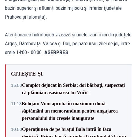
bazin superior și afluenți bazin mijlociu și inferior (județele:
Prahova și Ialomița).
Atenționarea hidrologică vizează și unele râuri mici din județele
Argeș, Dâmbovița, Vâlcea și Dolj, pe parcursul zilei de joi, între
orele 14:00 - 00:00.
AGERPRES
CITEȘTE ȘI
Complot dejucat în Serbia: doi bărbați, suspectați
15:50
că plănuiau asasinarea lui Vučić
Bolojan: Vom aproba în maximum două
11:18
săptămâni un memorandum pentru angajarea
personalului din creșele inaugurate
Operațiunea de pe brațul Bala intră în faza
10:50
decisivă. Prima barjă ar putea fi scufundată la ora