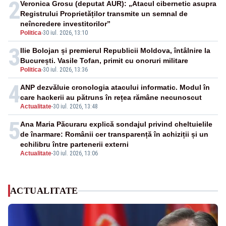
2
Veronica Grosu (deputat AUR): „Atacul cibernetic asupra
Registrului Proprietăților transmite un semnal de
neîncredere investitorilor”
Politica
-
30 iul. 2026, 13:10
3
Ilie Bolojan și premierul Republicii Moldova, întâlnire la
București. Vasile Tofan, primit cu onoruri militare
Politica
-
30 iul. 2026, 13:36
4
ANP dezvăluie cronologia atacului informatic. Modul în
care hackerii au pătruns în rețea rămâne necunoscut
Actualitate
-
30 iul. 2026, 13:48
5
Ana Maria Păcuraru explică sondajul privind cheltuielile
de înarmare: Românii cer transparență în achiziții și un
echilibru între partenerii externi
Actualitate
-
30 iul. 2026, 13:06
ACTUALITATE