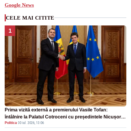
Google News
CELE MAI CITITE
1
Prima vizită externă a premierului Vasile Tofan:
întâlnire la Palatul Cotroceni cu președintele Nicușor
Politica
·
30 iul. 2026, 13:06
Dan