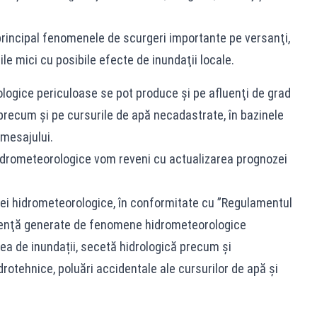
principal fenomenele de scurgeri importante pe versanţi,
rile mici cu posibile efecte de inundaţii locale.
ogice periculoase se pot produce şi pe afluenţi de grad
, precum şi pe cursurile de apă necadastrate, în bazinele
 mesajului.
idrometeorologice vom reveni cu actualizarea prognozei
iei hidrometeorologice, în conformitate cu ”Regulamentul
urgenţă generate de fenomene hidrometeorologice
a de inundații, secetă hidrologică precum și
drotehnice, poluări accidentale ale cursurilor de apă și