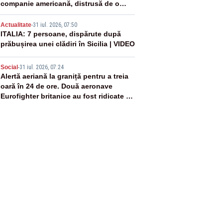
companie americană, distrusă de o
rachetă rusească
4
Actualitate
-
31 iul. 2026, 07:50
ITALIA: 7 persoane, dispărute după
prăbușirea unei clădiri în Sicilia | VIDEO
5
Social
-
31 iul. 2026, 07:24
Alertă aeriană la graniță pentru a treia
oară în 24 de ore. Două aeronave
Eurofighter britanice au fost ridicate de
la sol