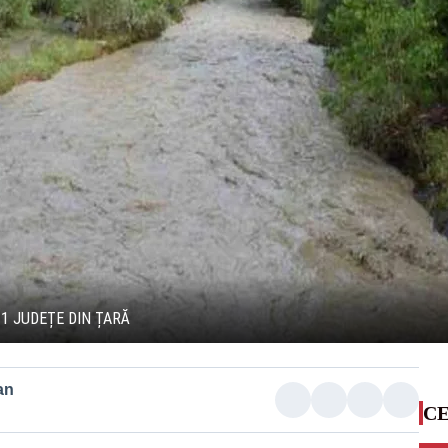
11 JUDEȚE DIN ȚARĂ
an
CE