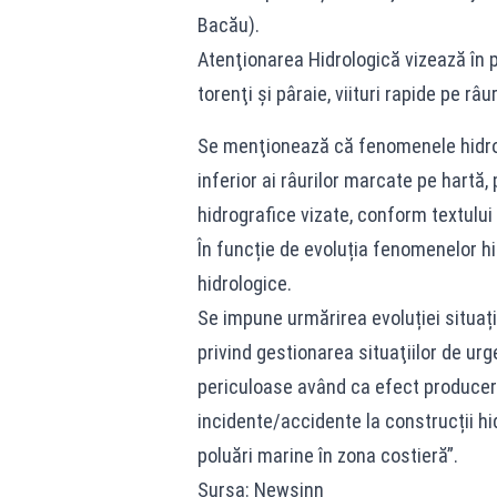
Bacău).
Atenţionarea Hidrologică vizează în 
torenţi şi pâraie, viituri rapide pe râu
Se menţionează că fenomenele hidrol
inferior ai râurilor marcate pe hartă
hidrografice vizate, conform textului
În funcție de evoluția fenomenelor h
hidrologice.
Se impune urmărirea evoluției situaț
privind gestionarea situaţiilor de 
periculoase având ca efect producere
incidente/accidente la construcții hi
poluări marine în zona costieră”.
Sursa: Newsinn