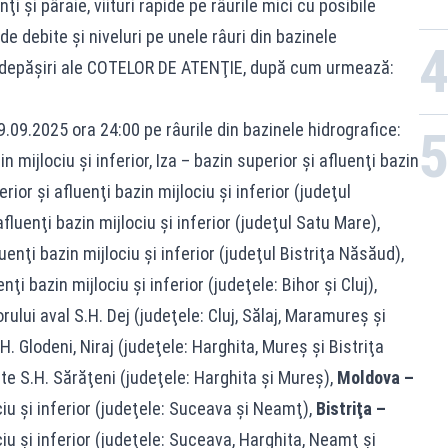
i şi pâraie, viituri rapide pe râurile mici cu posibile
de debite şi niveluri pe unele râuri din bazinele
e depăşiri ale COTELOR DE ATENŢIE, după cum urmează:
9.09.2025 ora 24:00 pe râurile din bazinele hidrografice:
n mijlociu şi inferior, Iza – bazin superior şi afluenţi bazin
rior şi afluenţi bazin mijlociu şi inferior (judeţul
fluenţi bazin mijlociu şi inferior (judeţul Satu Mare),
uenţi bazin mijlociu şi inferior (judeţul Bistriţa Năsăud),
ţi bazin mijlociu şi inferior (judeţele: Bihor şi Cluj),
rului aval S.H. Dej (judeţele: Cluj, Sălaj, Maramureş şi
 Glodeni, Niraj (judeţele: Harghita, Mureş şi Bistriţa
e S.H. Sărăţeni (judeţele: Harghita și Mureş),
Moldova –
ciu şi inferior (judeţele: Suceava şi Neamţ),
Bistriţa –
ciu şi inferior (judeţele: Suceava, Harghita, Neamţ şi