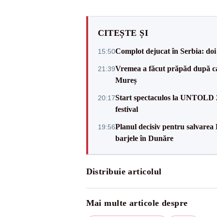
CITEȘTE ȘI
Complot dejucat în Serbia: doi 
15:50
Vremea a făcut prăpăd după cani
21:39
Mureș
Start spectaculos la UNTOLD 20
20:17
festival
Planul decisiv pentru salvarea
19:56
barjele în Dunăre
Distribuie articolul
Mai multe articole despre