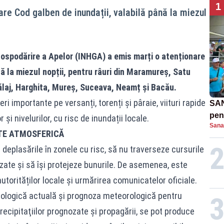
1
re Cod galben de inundații, valabilă până la miezul
 Gospodărire a Apelor (INHGA) a emis marți o atenționare
nă la miezul nopții, pentru râuri din Maramureș, Satu
Sălaj, Harghita, Mureș, Suceava, Neamț și Bacău.
ri importante pe versanți, torenți și pâraie, viituri rapide
SAN
pent
r și nivelurilor, cu risc de inundații locale.
Sana
proi
ATE ATMOSFERICĂ
eplasările în zonele cu risc, să nu traverseze cursurile
zate și să își protejeze bunurile. De asemenea, este
utorităților locale și urmărirea comunicatelor oficiale.
rologică actuală şi prognoza meteorologică pentru
ecipitaţiilor prognozate şi propagării, se pot produce