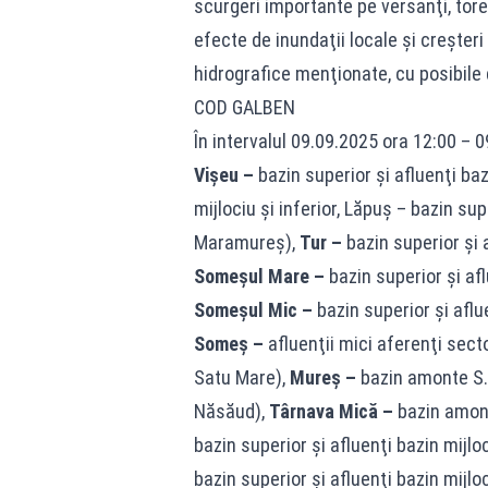
scurgeri importante pe versanţi, torenţ
efecte de inundaţii locale şi creşteri 
hidrografice menţionate, cu posibil
COD GALBEN
În intervalul 09.09.2025 ora 12:00 – 0
Vişeu –
bazin superior şi afluenţi bazi
mijlociu şi inferior, Lăpuș – bazin supe
Maramureş),
Tur –
bazin superior şi a
Someşul Mare –
bazin superior şi afl
Someşul Mic –
bazin superior şi afluen
Someş –
afluenţii mici aferenţi secto
Satu Mare),
Mureş –
bazin amonte S.H.
Năsăud),
Târnava Mică –
bazin amont
bazin superior şi afluenţi bazin mijlo
bazin superior şi afluenţi bazin mijlo