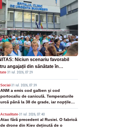
ITAS: Niciun scenariu favorabil
ru angajații din sănătate în
tate
·
31 iul. 2026, 07:29
ectul Legii salarizării
2
Social
-
31 iul. 2026, 07:39
ANM a emis cod galben și cod
portocaliu de caniculă. Temperaturile
urcă până la 38 de grade, iar nopțile
devin tropicale
3
Actualitate
-
31 iul. 2026, 07:40
Atac fără precedent al Rusiei. O fabrică
de drone din Kiev deținută de o