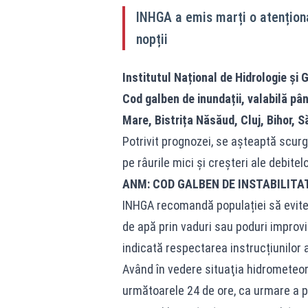
INHGA a emis marți o atenționa
nopții
Institutul Național de Hidrologie și
Cod galben de inundații, valabilă pâ
Mare, Bistrița Năsăud, Cluj, Bihor, 
Potrivit prognozei, se așteaptă scurge
pe râurile mici și creșteri ale debitelo
ANM: COD GALBEN DE INSTABILIT
INHGA recomandă populației să evite d
de apă prin vaduri sau poduri improvi
indicată respectarea instrucțiunilor a
Având în vedere situaţia hidrometeo
următoarele 24 de ore, ca urmare a pr