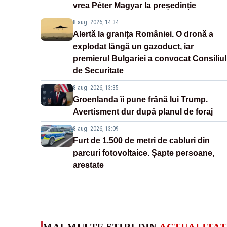
vrea Péter Magyar la președinție
8 aug. 2026, 14:34
Alertă la granița României. O dronă a
explodat lângă un gazoduct, iar
premierul Bulgariei a convocat Consiliul
de Securitate
8 aug. 2026, 13:35
Groenlanda îi pune frână lui Trump.
Avertisment dur după planul de foraj
8 aug. 2026, 13:09
Furt de 1.500 de metri de cabluri din
parcuri fotovoltaice. Șapte persoane,
arestate
MAI MULTE ȘTIRI DIN
ACTUALITAT