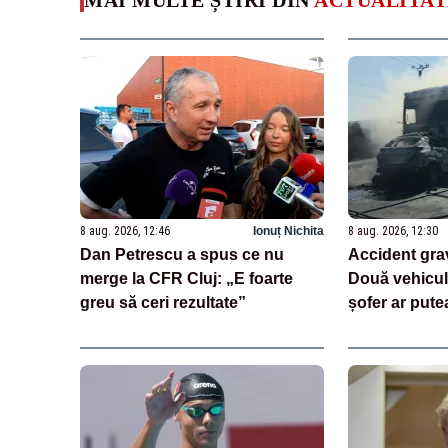
8 aug. 2026, 12:46
Ionuț Nichita
8 aug. 2026, 12:30
Dan Petrescu a spus ce nu
Accident gra
merge la CFR Cluj: „E foarte
Două vehicule
greu să ceri rezultate”
șofer ar putea