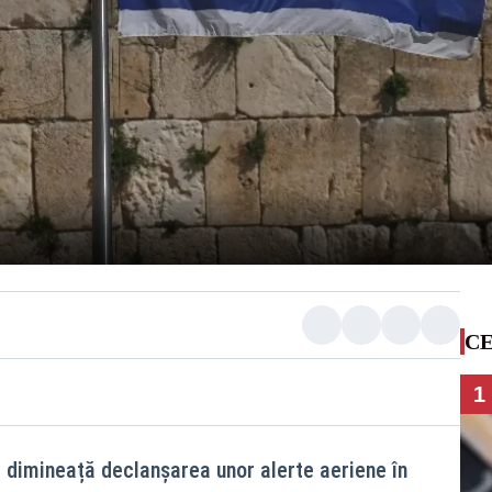
CE
1
i dimineață declanșarea unor alerte aeriene în