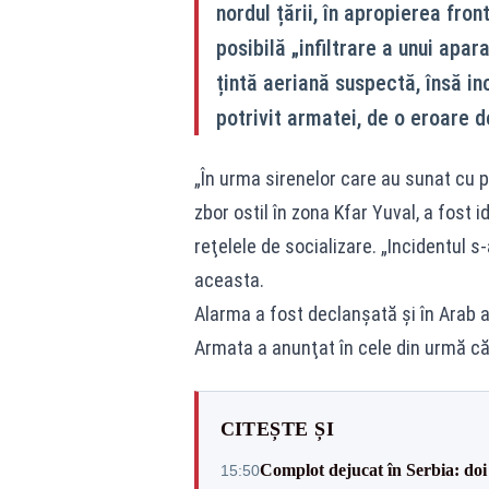
nordul țării, în apropierea fro
posibilă „infiltrare a unui apara
țintă aeriană suspectă, însă inc
potrivit armatei, de o eroare d
„În urma sirenelor care au sunat cu pu
zbor ostil în zona Kfar Yuval, a fost 
reţelele de socializare. „Incidentul 
aceasta.
Alarma a fost declanşată şi în Arab a
Armata a anunţat în cele din urmă că
CITEȘTE ȘI
Complot dejucat în Serbia: doi 
15:50