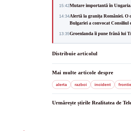
Mutare importantă în Ungaria. 
15:42
Alertă la granița României. O 
14:34
Bulgariei a convocat Consiliul 
Groenlanda îi pune frână lui 
13:35
Distribuie articolul
Mai multe articole despre
alerta
razboi
incident
fronti
Urmărește știrile Realitatea de Te