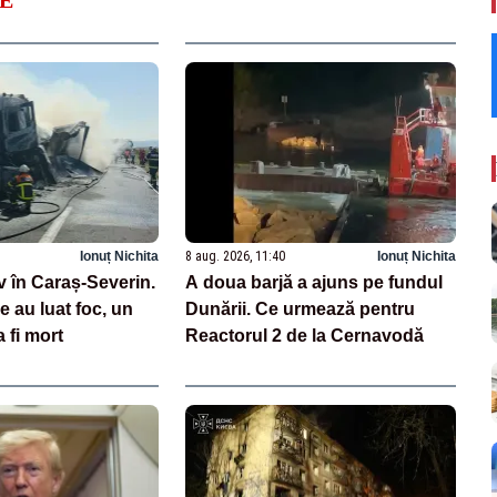
Ionuț Nichita
8 aug. 2026, 11:40
Ionuț Nichita
v în Caraș-Severin.
A doua barjă a ajuns pe fundul
 au luat foc, un
Dunării. Ce urmează pentru
 fi mort
Reactorul 2 de la Cernavodă