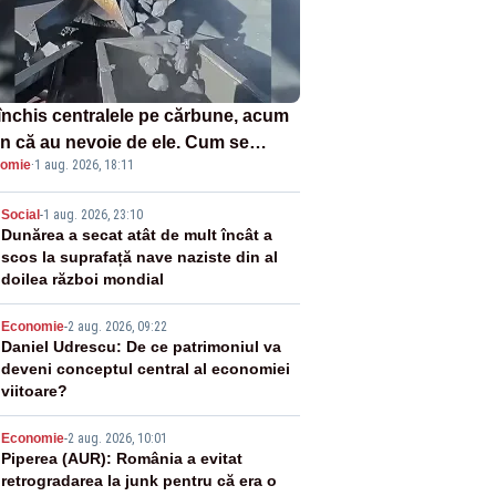
închis centralele pe cărbune, acum
n că au nevoie de ele. Cum se
omie
·
1 aug. 2026, 18:11
ează vina în plină criză energetică
2
Social
-
1 aug. 2026, 23:10
Dunărea a secat atât de mult încât a
scos la suprafață nave naziste din al
doilea război mondial
3
Economie
-
2 aug. 2026, 09:22
Daniel Udrescu: De ce patrimoniul va
deveni conceptul central al economiei
viitoare?
4
Economie
-
2 aug. 2026, 10:01
Piperea (AUR): România a evitat
retrogradarea la junk pentru că era o