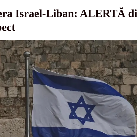
tiera Israel-Liban: ALERTĂ d
pect