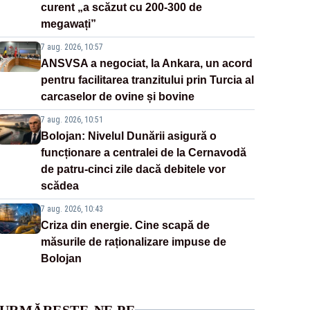
curent „a scăzut cu 200-300 de
megawați”
7 aug. 2026, 10:57
ANSVSA a negociat, la Ankara, un acord
pentru facilitarea tranzitului prin Turcia al
carcaselor de ovine și bovine
7 aug. 2026, 10:51
Bolojan: Nivelul Dunării asigură o
funcționare a centralei de la Cernavodă
de patru-cinci zile dacă debitele vor
scădea
7 aug. 2026, 10:43
Criza din energie. Cine scapă de
măsurile de raționalizare impuse de
Bolojan
URMĂREȘTE-NE PE