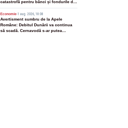
catastrofă pentru bănci și fondurile de
pensii
5
Economie
-
1 aug. 2026, 18:08
Avertisment sumbru de la Apele
Române: Debitul Dunării va continua
să scadă. Cernavodă s-ar putea
închide în 4 zile