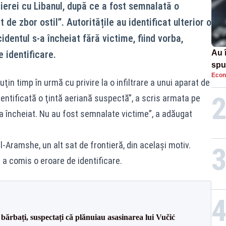
ntierei cu Libanul, după ce a fost semnalată o
t de zbor ostil”. Autoritățile au identificat ulterior o
identul s-a încheiat fără victime, fiind vorba,
e identificare.
Au 
spu
Econ
pas
ţin timp în urmă cu privire la o infiltrare a unui aparat de
identificată o ţintă aeriană suspectă”, a scris armata pe
s-a încheiat. Nu au fost semnalate victime”, a adăugat
l-Aramshe, un alt sat de frontieră, din acelaşi motiv.
 a comis o eroare de identificare.
bărbați, suspectați că plănuiau asasinarea lui Vučić