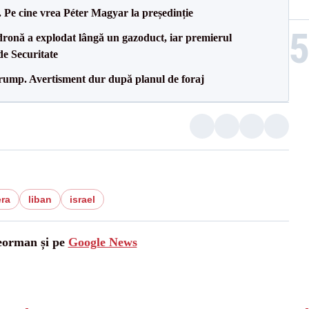
Pe cine vrea Péter Magyar la președinție
dronă a explodat lângă un gazoduct, iar premierul
de Securitate
Trump. Avertisment dur după planul de foraj
era
liban
israel
leorman și pe
Google News