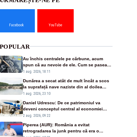
Facebook
YouTube
POPULAR
Au închis centralele pe cărbune, acum
spun că au nevoie de ele. Cum se pasează
vina în plină criză energetică
1 aug. 2026, 18:11
Dunărea a secat atât de mult încât a scos
la suprafață nave naziste din al doilea
război mondial
1 aug. 2026, 23:10
Daniel Udrescu: De ce patrimoniul va
deveni conceptul central al economiei
viitoare?
2 aug. 2026, 09:22
Piperea (AUR): România a evitat
retrogradarea la junk pentru că era o
catastrofă pentru bănci și fondurile de