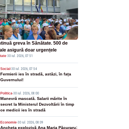
tinuă greva în Sănătate. 500 de
tale asigură doar urgențele
tate
·
30 iul. 2026, 07:51
2
Social
-
30 iul. 2026, 07:54
Fermierii ies în stradă, astăzi, în fața
Guvernului!
3
Politica
-
30 iul. 2026, 08:00
Manevră mascată. Salarii mărite în
secret la Ministerul Dezvoltării în timp
ce medicii ies în stradă
4
Economie
-
30 iul. 2026, 08:09
Ancheta explozivă Ana Maria Păcuraru: