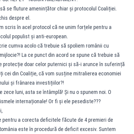
ă se fluture amenințător chiar și protocolul Coaliției.
his despre el.
am scris în acel protocol că ne unim forțele pentru a
olul populist și anti-european.
Scrie cumva acolo că trebuie să spoliem românii cu
a mijlocie?! La ce punct din acord se spune că trebuie să
protecție doar celor puternici și să-i arunce în suferință
ți cei din Coaliție, că vom susține mitralierea economiei
lui și frânarea investițiilor?!
de zece luni, asta se întâmplă! Și nu o spunem noi. O
smele internaționale! Or fi și ele pesediste???
i,
pentru a corecta deficitele făcute de 4 premieri de
 România este în procedură de deficit excesiv. Suntem