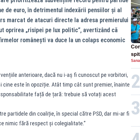
 de euro, în detrimentul indexării pensiilor și al
urs marcat de atacuri directe la adresa premierului
ut oprirea „risipei pe lux politic”, avertizând că
firmelor românești va duce la un colaps economic
Con
spi
Sana
ențiile anterioare, dacă nu i-aș fi cunoscut pe vorbitori,
i cine este în opoziție. Atât timp cât sunt premier, înainte
esponsabilitate față de țară: trebuie să votați acest
tre partidele din coaliție, în special către PSD, dar mi-ar fi
e nimic fără respect și colegialitate.”