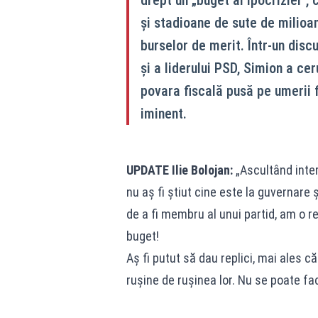
și stadioane de sute de milioane
burselor de merit. Într-un disc
și a liderului PSD, Simion a cer
povara fiscală pusă pe umerii 
iminent.
UPDATE Ilie Bolojan:
„Ascultând interv
nu aș fi știut cine este la guvernare ș
de a fi membru al unui partid, am o r
buget!
Aș fi putut să dau replici, mai ales că
rușine de rușinea lor. Nu se poate fac