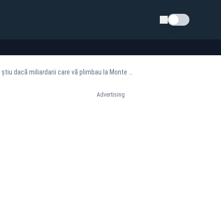
Schimba tema
George Simion, la dezbaterea bugetului în plenul Parlamentului: „Domnule Grindeanu, nu știu dacă miliardarii care vă plimbau la Monte Carlo sunt „ăia bunii”
Advertising