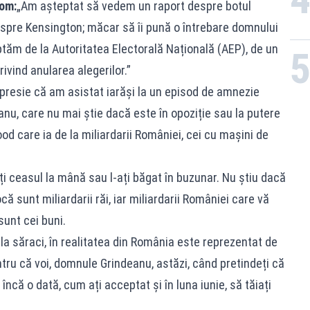
om:
„Am așteptat să vedem un raport despre botul
spre Kensington; măcar să îi pună o întrebare domnului
tăm de la Autoritatea Electorală Națională (AEP), de un
rivind anularea alegerilor.”
resie că am asistat iarăși la un episod de amnezie
nu, care nu mai știe dacă este în opoziție sau la putere
od care ia de la miliardarii României, cei cu mașini de
i ceasul la mână sau l-ați băgat în buzunar. Nu știu dacă
ă sunt miliardarii răi, iar miliardarii României care vă
unt cei buni.
 la săraci, în realitatea din România este reprezentat de
ntru că voi, domnule Grindeanu, astăzi, când pretindeți că
 încă o dată, cum ați acceptat și în luna iunie, să tăiați