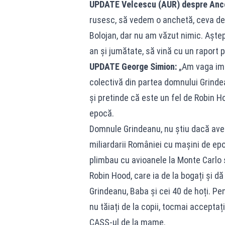
UPDATE Velcescu (AUR) despre Anc
rusesc, să vedem o anchetă, ceva de
Bolojan, dar nu am văzut nimic. Aștep
an și jumătate, să vină cu un raport p
UPDATE George Simion:
„Am vaga imp
colectivă din partea domnului Grindea
și pretinde că este un fel de Robin Ho
epocă.
Domnule Grindeanu, nu știu dacă aveț
miliardarii României cu mașini de epoc
plimbau cu avioanele la Monte Carlo s
Robin Hood, care ia de la bogați și dă
Grindeanu, Baba și cei 40 de hoți. Pe
nu tăiați de la copii, tocmai acceptați
CASS-ul de la mame.