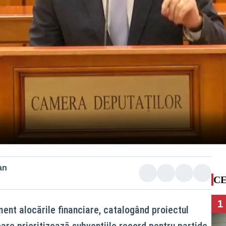
an
CE
1
ent alocările financiare, catalogând proiectul
 care prioritizează subvențiile record pentru partide