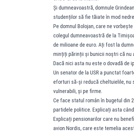
Și dumneavoastră, domnule Grindeanu,
studenților să fie tăiate în mod nedre
Pe domnul Bolojan, care ne vorbește 
colegul dumneavoastră de la Timișoar
de milioane de euro. Ați fost la dumn
mințiți părinții și bunicii noștri că nu
Dacă nici asta nu este o dovadă de i
Un senator de la USR a punctat foarte
eforturi să-și reducă cheltuielile, n
vulnerabili, și pe firme.
Ce face statul român în bugetul din 
partidele politice. Explicați asta cân
Explicați pensionarilor care nu benef
avion Nordis, care este temelia acest