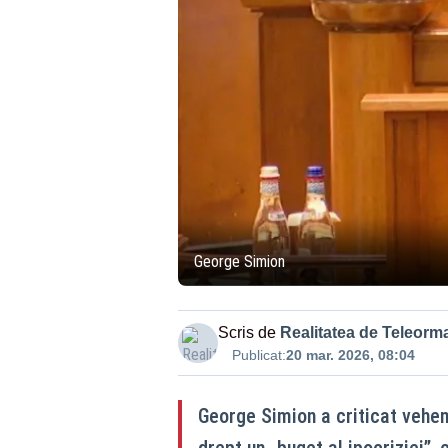
George Simion
Scris de
Realitatea de Teleorm
Publicat:
20 mar. 2026, 08:04
George Simion a criticat vehem
drept un „buget al ipocriziei”,