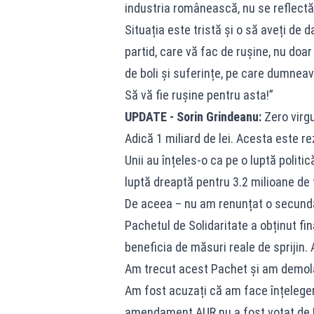
industria românească, nu se reflectă
Situația este tristă și o să aveți de 
partid, care vă fac de rușine, nu doar î
de boli și suferințe, pe care dumneavo
Să vă fie rușine pentru asta!”
UPDATE - Sorin Grindeanu:
Zero virgu
Adică 1 miliard de lei. Acesta este re
Unii au înțeles-o ca pe o luptă politi
luptă dreaptă pentru 3.2 milioane de 
De aceea – nu am renunțat o secundă
Pachetul de Solidaritate a obținut fina
beneficia de măsuri reale de sprijin.
Am trecut acest Pachet și am demola
Am fost acuzați că am face înțelegeri
amendament AUR nu a fost votat de