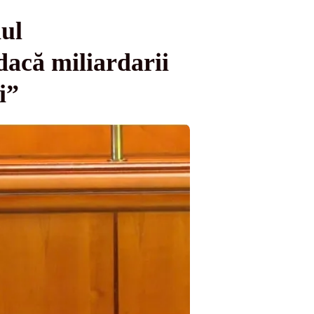
nul
acă miliardarii
i”