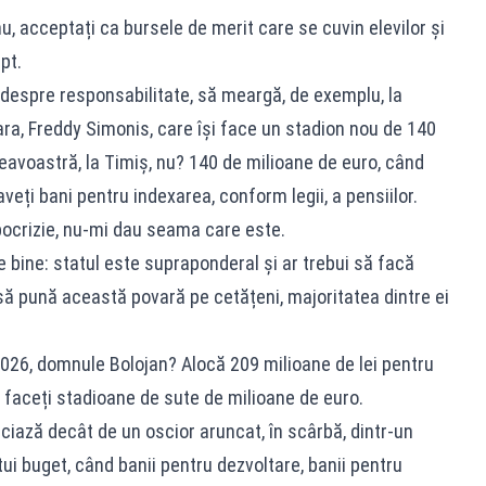
 acceptați ca bursele de merit care se cuvin elevilor și
pt.
despre responsabilitate, să meargă, de exemplu, la
a, Freddy Simonis, care își face un stadion nou de 140
eavoastră, la Timiș, nu? 140 de milioane de euro, când
 aveți bani pentru indexarea, conform legii, a pensiilor.
pocrizie, nu-mi dau seama care este.
 bine: statul este supraponderal și ar trebui să facă
u să pună această povară pe cetățeni, majoritatea dintre ei
2026, domnule Bolojan? Alocă 209 milioane de lei pentru
d faceți stadioane de sute de milioane de euro.
iciază decât de un oscior aruncat, în scârbă, dintr-un
ui buget, când banii pentru dezvoltare, banii pentru