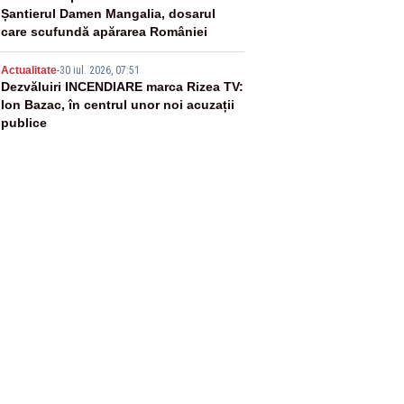
Șantierul Damen Mangalia, dosarul
care scufundă apărarea României
5
Actualitate
-
30 iul. 2026, 07:51
Dezvăluiri INCENDIARE marca Rizea TV:
Ion Bazac, în centrul unor noi acuzații
publice