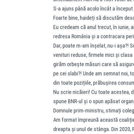
S-a ajuns până acolo încât a început s
Foarte bine, haideți să discutăm desc
Eu credeam că anul trecut, în iunie, 
redresa România și a contracara peric
Dar, poate m-am înșelat, nu-i așa?! 
venituri reduse, firmele mici și clas
girăm orbește măsuri care să asigure 
pe cei slabi?! Unde am semnat noi, to
din toate pozițiile, prăbușirea consumu
Nu scrie nicăieri! Cu toate acestea, 
spune BNR-ul și o spun apăsat organi
Domnule prim-ministru, stimați coleg
Am format împreună această coaliție 
dreapta și unul de stânga. Din 2020,