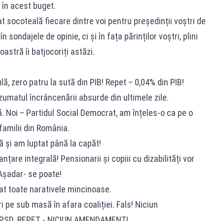
 în acest buget.
dat socoteală fiecare dintre voi pentru președinții voștri de
n sondajele de opinie, ci și în fața părinților voștri, plini
astră îi batjocoriți astăzi.
lă, zero patru la sută din PIB! Repet – 0,04% din PIB!
zumatul încrâncenării absurde din ultimele zile.
că. Noi – Partidul Social Democrat, am înțeles-o ca pe o
familii din România.
 și am luptat până la capăt!
nțare integrală! Pensionarii și copiii cu dizabilități vor
 Așadar- se poate!
t toate narativele mincinoase.
 pe sub masă în afara coaliției. Fals! Niciun
 PSD. REPET - NICIUN AMENDAMENT!