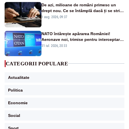
De azi, milioane de români primesc un
drept nou. Ce se întâmplă dacă ți se strică
un produs
1 aug. 2026, 09:37
NATO întărește apărarea României!
Aeronave noi, trimise pentru interceptarea
și distrugerea dronelor
31 iul. 2026, 20:33
CATEGORII POPULARE
Actualitate
Politica
Economie
Social
Sport