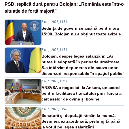
PSD, replică dură pentru Bolojan: „România este într-o
situație de forță majoră”
7 aug. 2026, 14:51
Ședința de guvern se amână pentru ora
15:00. Bolojan nu a obținut toate avizele
7 aug. 2026, 11:51
Bolojan, despre legea salarizării: „Ar
putea fi adoptată în perioada următoare.
S-a întârziat depunerea din cauza unor
discursuri iresponsabile în spaţiul public”
7 aug. 2026, 10:57
ANSVSA a negociat, la Ankara, un acord
pentru facilitarea tranzitului prin Turcia al
carcaselor de ovine și bovine
7 aug. 2026, 09:49
Senatorii și deputații rămân la muncă.
Sesiunea extraordinară, prelungită până
la votul pe legea salarizării