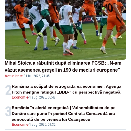
Mihai Stoica a răbufnit după eliminarea FCSB: „N-am
văzut asemenea greșeli în 190 de meciuri europene”
Actualitate
·
31 iul. 2026, 21:35
2
România a scăpat de retrogradarea economiei. Agenția
Fitch menține ratingul „BBB-” cu perspectivă negativă
Economie
-
1 aug. 2026, 06:48
3
România în alertă energetică | Vulnerabilitatea de pe
Dunăre care pune în pericol Centrala Cernavodă era
cunoscută de pe vremea lui Ceaușescu
Economie
-
1 aug. 2026, 09:32