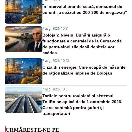
În intervalul orar de seară, consumul de
curent „a scăzut cu 200-300 de megawați”
7 aug. 2026, 10:51
Bolojan: Nivelul Dunării asigură o
funcționare a centralei de la Cernavodă
de patru-cinci zile dacă debitele vor
scădea
7 aug. 2026, 10:43
Criza din energie. Cine scapă de măsurile
de raționalizare impuse de Bolojan
7 aug. 2026, 10:01
Tarifele pentru rovinietă și sistemul
TollRo se aplică de la 1 octombrie 2026.
Ce se schimbă pentru șoferi și
transportatori
URMĂREȘTE-NE PE