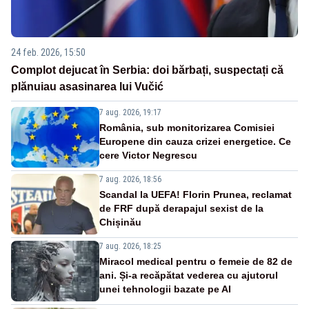
24 feb. 2026, 15:50
Complot dejucat în Serbia: doi bărbați, suspectați că
plănuiau asasinarea lui Vučić
7 aug. 2026, 19:17
România, sub monitorizarea Comisiei
Europene din cauza crizei energetice. Ce
cere Victor Negrescu
7 aug. 2026, 18:56
Scandal la UEFA! Florin Prunea, reclamat
de FRF după derapajul sexist de la
Chișinău
7 aug. 2026, 18:25
Miracol medical pentru o femeie de 82 de
ani. Și-a recăpătat vederea cu ajutorul
unei tehnologii bazate pe AI