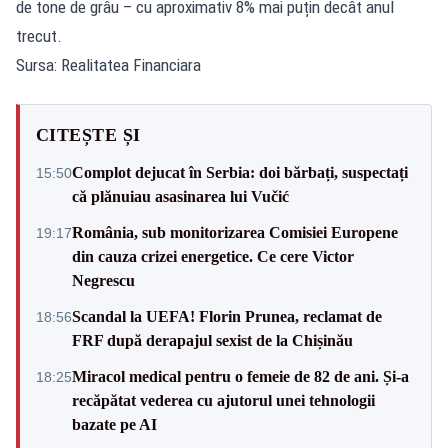
de tone de grâu – cu aproximativ 8% mai puțin decât anul
trecut.
Sursa: Realitatea Financiara
CITEȘTE ȘI
Complot dejucat în Serbia: doi bărbați, suspectați
15:50
că plănuiau asasinarea lui Vučić
România, sub monitorizarea Comisiei Europene
19:17
din cauza crizei energetice. Ce cere Victor
Negrescu
Scandal la UEFA! Florin Prunea, reclamat de
18:56
FRF după derapajul sexist de la Chișinău
Miracol medical pentru o femeie de 82 de ani. Și-a
18:25
recăpătat vederea cu ajutorul unei tehnologii
bazate pe AI