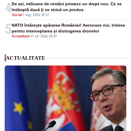
4
De azi, milioane de români primesc un drept nou. Ce se
întâmplă dacă ți se strică un produs
Social
-
1 aug. 2026, 09:37
5
NATO întărește apărarea României! Aeronave noi, trimise
pentru interceptarea și distrugerea dronelor
Actualitate
-
31 iul. 2026, 20:33
ACTUALITATE