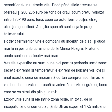
semnificativ în ultimele zile. Dacă până zilele trecute se
ofereau și 200-205 euro pe tona de grâu, acum prețul variază
între 180-190 euro/tonă, ceea ce este foarte puțin, atrag
atenția agricultorii. Aceștia spun că sunt deja în pragul
falimentului.
Potrivit fermierilor, unele companii au început deja să își ducă
marfa în porturile ucrainene de la Marea Neagră. Prețurile
acolo sunt semnificativ mai mari.
Veștile experților nu sunt bune nici pentru perioada următoare:
seceta extremă și temperaturile extrem de ridicate vor lovi și
anul acesta, ceea ce înseamnă culturi compromise. Iar asta
va duce la o creștere bruscă și violentă a prețului grâului, lucru
care se va simți din plin și la raft.
Exporturile sunt și ele într-o zonă roșie. În total, de la
începutul anului comercial, țările UE au exportat 17,5 milioane