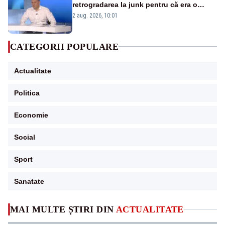
retrogradarea la junk pentru că era o
catastrofă pentru bănci și fondurile de
2 aug. 2026, 10:01
pensii
CATEGORII POPULARE
Actualitate
Politica
Economie
Social
Sport
Sanatate
MAI MULTE ȘTIRI DIN
ACTUALITATE