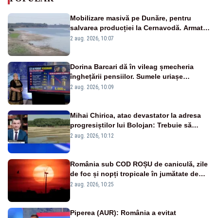
Mobilizare masivă pe Dunăre, pentru
salvarea producției la Cernavodă. Armata
va detona o stâncă și va devia apa
2 aug. 2026, 10:07
fluviului - IMAGINI AERIENE
Dorina Barcari dă în vileag șmecheria
înghețării pensiilor. Sumele uriașe
pierdute de fiecare român
2 aug. 2026, 10:09
Mihai Chirica, atac devastator la adresa
progresiștilor lui Bolojan: Trebuie să
protejăm și natura, dar nu șținem omaneii
2 aug. 2026, 10:12
în stare permanentă de alertă
România sub COD ROȘU de caniculă, zile
de foc și nopți tropicale în jumătate de
țară
2 aug. 2026, 10:25
Piperea (AUR): România a evitat