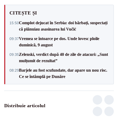
CITEȘTE ȘI
Complot dejucat în Serbia: doi bărbați, suspectați
15:50
că plănuiau asasinarea lui Vučić
Vremea se întoarce pe dos. Unde lovesc ploile
09:37
duminică, 9 august
Zelenski, verdict după 40 de zile de atacuri: „Sunt
09:35
mulțumit de rezultat”
Barjele au fost scufundate, dar apare un nou risc.
08:29
Ce se întâmplă pe Dunăre
Distribuie articolul