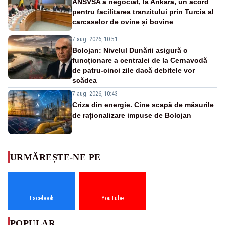
ANSVSA a negociat, la Ankara, un acord
pentru facilitarea tranzitului prin Turcia al
carcaselor de ovine și bovine
7 aug. 2026, 10:51
Bolojan: Nivelul Dunării asigură o
funcționare a centralei de la Cernavodă
de patru-cinci zile dacă debitele vor
scădea
7 aug. 2026, 10:43
Criza din energie. Cine scapă de măsurile
de raționalizare impuse de Bolojan
URMĂREȘTE-NE PE
Facebook
YouTube
POPULAR