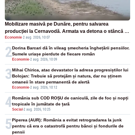
Mobilizare masivă pe Dunăre, pentru salvarea
producției la Cernavodă. Armata va detona o stâncă și
Economie
·
2 aug. 2026, 10:07
va devia apa fluviului - IMAGINI AERIENE
2
Dorina Barcari dă în vileag șmecheria înghețării pensiilor.
Sumele uriașe pierdute de fiecare român
Economie
-
2 aug. 2026, 10:09
3
Mihai Chirica, atac devastator la adresa progresiștilor lui
Bolojan: Trebuie să protejăm și natura, dar nu șținem
omaneii în stare permanentă de alertă
Economie
-
2 aug. 2026, 10:12
4
România sub COD ROȘU de caniculă, zile de foc și nopți
tropicale în jumătate de țară
Social
-
2 aug. 2026, 10:25
5
Piperea (AUR): România a evitat retrogradarea la junk
pentru că era o catastrofă pentru bănci și fondurile de
pensii