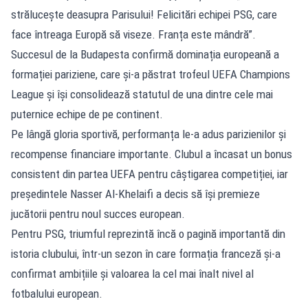
strălucește deasupra Parisului! Felicitări echipei PSG, care
face întreaga Europă să viseze. Franța este mândră”.
Succesul de la Budapesta confirmă dominația europeană a
formației pariziene, care și-a păstrat trofeul UEFA Champions
League și își consolidează statutul de una dintre cele mai
puternice echipe de pe continent.
Pe lângă gloria sportivă, performanța le-a adus parizienilor și
recompense financiare importante. Clubul a încasat un bonus
consistent din partea UEFA pentru câștigarea competiției, iar
președintele Nasser Al-Khelaifi a decis să își premieze
jucătorii pentru noul succes european.
Pentru PSG, triumful reprezintă încă o pagină importantă din
istoria clubului, într-un sezon în care formația franceză și-a
confirmat ambițiile și valoarea la cel mai înalt nivel al
fotbalului european.