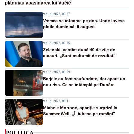
plănuiau asasinarea lui Vučić
9 aug. 2026, 09:37
Vremea se întoarce pe dos. Unde lovesc
ploile duminică, 9 august
9 aug. 2026, 09:35
Zelenski, verdict după 40 de zile de
atacuri: „Sunt mulțumit de rezultat”
9 aug. 2026, 08:29
Barjele au fost scufundate, dar apare un
nou risc. Ce se întâmplă pe Dunăre
9 aug. 2026, 08:11
Michele Morrone, apariție surpriză la
Summer Well: „Îi iubesc pe români”
POLITICA