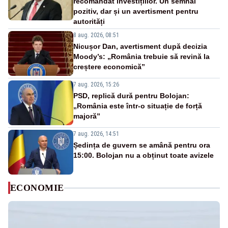
recomandat investițiilor. Un semnal
pozitiv, dar și un avertisment pentru
autorități
8 aug. 2026, 08:51
Nicușor Dan, avertisment după decizia
Moody’s: „România trebuie să revină la
creștere economică”
7 aug. 2026, 15:26
PSD, replică dură pentru Bolojan:
„România este într-o situație de forță
majoră”
7 aug. 2026, 14:51
Ședința de guvern se amână pentru ora
15:00. Bolojan nu a obținut toate avizele
ECONOMIE