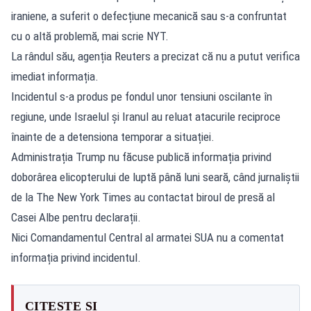
iraniene, a suferit o defecțiune mecanică sau s-a confruntat
cu o altă problemă, mai scrie NYT.
La rândul său, agenția Reuters a precizat că nu a putut verifica
imediat informația.
Incidentul s-a produs pe fondul unor tensiuni oscilante în
regiune, unde Israelul și Iranul au reluat atacurile reciproce
înainte de a detensiona temporar a situației.
Administrația Trump nu făcuse publică informația privind
doborârea elicopterului de luptă până luni seară, când jurnaliștii
de la The New York Times au contactat biroul de presă al
Casei Albe pentru declarații.
Nici Comandamentul Central al armatei SUA nu a comentat
informația privind incidentul.
CITEȘTE ȘI