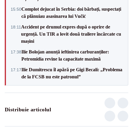
Complot dejucat în Serbia: doi bărbați, suspectați
15:50
că plănuiau asasinarea lui Vučić
Accident pe drumul expres după o oprire de
18:11
urgență. Un TIR a lovit două trailere încărcate cu
mașini
Ilie Bolojan anunță ieftinirea carburanților:
17:38
Petromidia revine la capacitate maximă
Ilie Dumitrescu îl apără pe Gigi Becali: „Problema
17:17
de la FCSB nu este patronul”
Distribuie articolul