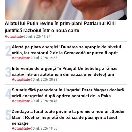
Aliatul lui Putin revine în prim-plan! Patriarhul Kiril
justifică războiul într-o nouă carte
Actualitate
·
30 iul. 2026, 19:27
2
Alertă pe piața energiei! Dunărea se apropie de nivelul
critic, iar reactorul 2 de la Cernavodă ar putea fi oprit
Actualitate
-
30 iul. 2026, 19:56
3
Intervenție de urgență în Pitești! Un bebeluș a rămas
captiv într-un autoturism din cauza unei defecțiuni
Actualitate
-
30 iul. 2026, 20:33
4
Situație fără precedent în Ungaria! Peter Magyar declară
criză energetică după oprirea centralei de la Paks
Actualitate
-
30 iul. 2026, 20:45
5
Zendaya a furat toate privirile la premiera noului „Spider-
Man”! Rochia inspirată de pânza de păianjen a făcut
senzație
Actualitate
-
30 iul. 2026, 18:56