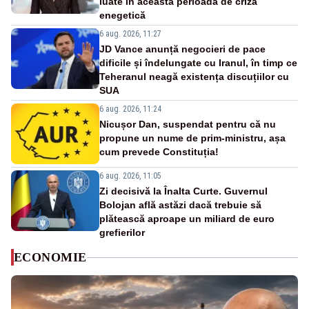
luate în această perioadă de criză
enegetică
6 aug. 2026, 11:27
JD Vance anunță negocieri de pace
dificile și îndelungate cu Iranul, în timp ce
Teheranul neagă existența discuțiilor cu
SUA
6 aug. 2026, 11:24
Nicușor Dan, suspendat pentru că nu
propune un nume de prim-ministru, așa
cum prevede Constituția!
6 aug. 2026, 11:05
Zi decisivă la Înalta Curte. Guvernul
Bolojan află astăzi dacă trebuie să
plătească aproape un miliard de euro
grefierilor
ECONOMIE