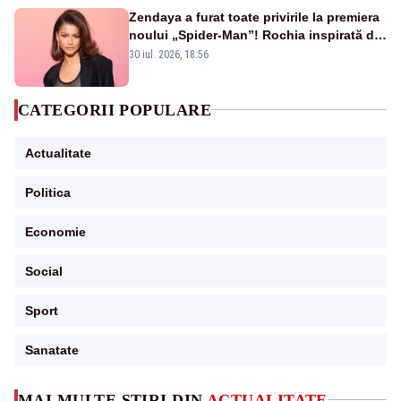
Zendaya a furat toate privirile la premiera
noului „Spider-Man”! Rochia inspirată de
pânza de păianjen a făcut senzație
30 iul. 2026, 18:56
CATEGORII POPULARE
Actualitate
Politica
Economie
Social
Sport
Sanatate
MAI MULTE ȘTIRI DIN
ACTUALITATE