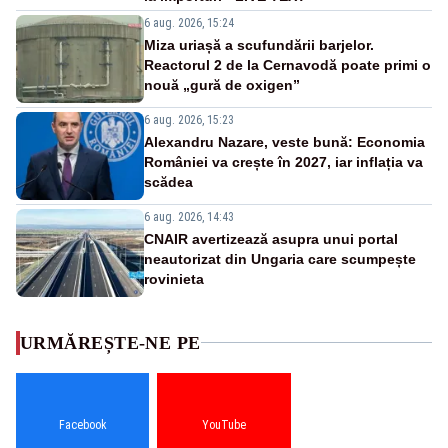
6 aug. 2026, 15:24
Miza uriașă a scufundării barjelor.
Reactorul 2 de la Cernavodă poate primi o
nouă „gură de oxigen”
6 aug. 2026, 15:23
Alexandru Nazare, veste bună: Economia
României va crește în 2027, iar inflația va
scădea
6 aug. 2026, 14:43
CNAIR avertizează asupra unui portal
neautorizat din Ungaria care scumpește
rovinieta
URMĂREȘTE-NE PE
Facebook
YouTube