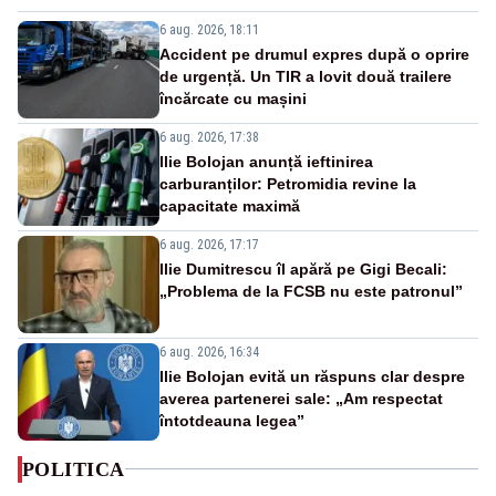
6 aug. 2026, 18:11
Accident pe drumul expres după o oprire
de urgență. Un TIR a lovit două trailere
încărcate cu mașini
6 aug. 2026, 17:38
Ilie Bolojan anunță ieftinirea
carburanților: Petromidia revine la
capacitate maximă
6 aug. 2026, 17:17
Ilie Dumitrescu îl apără pe Gigi Becali:
„Problema de la FCSB nu este patronul”
6 aug. 2026, 16:34
Ilie Bolojan evită un răspuns clar despre
averea partenerei sale: „Am respectat
întotdeauna legea”
POLITICA