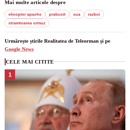
Mai multe articole despre
elicopter apache
prabusit
sua
razboi
stramtoarea ormuz
Urmărește știrile Realitatea de Teleorman și pe
Google News
CELE MAI CITITE
1