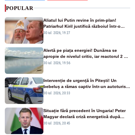
POPULAR
Aliatul lui Putin revine în prim-plan!
Patriarhul Kiril justifică războiul într-o
nouă carte
30 iul. 2026, 19:27
Alertă pe piața energiei! Dunărea se
apropie de nivelul critic, iar reactorul 2 de
la Cernavodă ar putea fi oprit
30 iul. 2026, 19:56
Intervenție de urgență în Pitești! Un
bebeluș a rămas captiv într-un autoturism
din cauza unei defecțiuni
30 iul. 2026, 20:33
Situație fără precedent în Ungaria! Peter
Magyar declară criză energetică după
oprirea centralei de la Paks
30 iul. 2026, 20:45