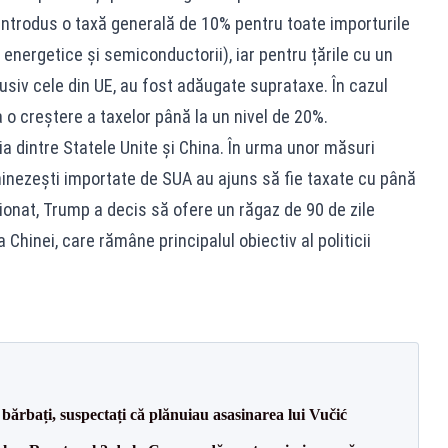
 introdus o taxă generală de 10% pentru toate importurile
energetice și semiconductorii), iar pentru țările cu un
usiv cele din UE, au fost adăugate suprataxe. În cazul
a o creștere a taxelor până la un nivel de 20%.
ția dintre Statele Unite și China. În urma unor măsuri
hinezești importate de SUA au ajuns să fie taxate cu până
sionat, Trump a decis să ofere un răgaz de 90 de zile
 Chinei, care rămâne principalul obiectiv al politicii
bărbați, suspectați că plănuiau asasinarea lui Vučić