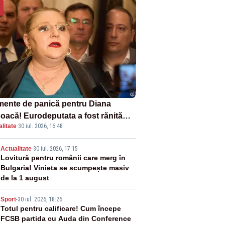
ente de panică pentru Diana
oacă! Eurodeputata a fost rănită
litate
·
30 iul. 2026, 16:48
-un accident rutier
2
Actualitate
-
30 iul. 2026, 17:15
Lovitură pentru românii care merg în
Bulgaria! Vinieta se scumpește masiv
de la 1 august
3
Sport
-
30 iul. 2026, 18:26
Totul pentru calificare! Cum începe
FCSB partida cu Auda din Conference