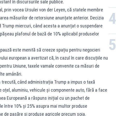
stant în discursurile sale publice.
l, prin vocea Ursulei von der Leyen, că statele membre
area măsurilor de retorsiune anunțate anterior. Decizia
ld Trump miercuri, când acesta a anunțat o suspendare
pășeau plafonul de bază de 10% aplicabil produselor
 pauză este menită să creeze spațiu pentru negocieri
lui european a avertizat că, în cazul în care discuțiile nu
 pentru Uniune, taxele vamale convenite ca măsuri de
alte amânări.
a trecută, când administrația Trump a impus o taxă
 oțel, aluminiu, vehicule și componente auto, fără a face
iunea Europeană a răspuns inițial cu un pachet de
e între 10% și 25% asupra mai multor produse
ne de pasăre și produse agricole precum soia.