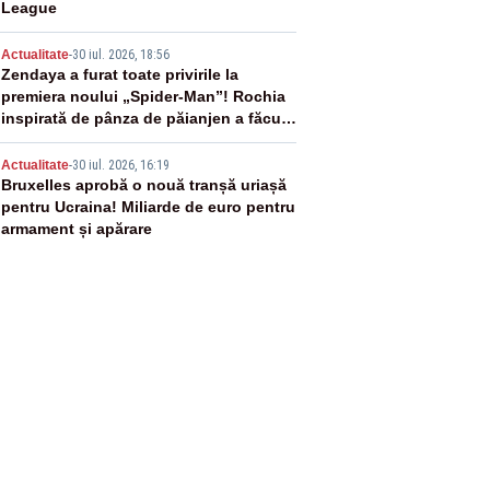
League
4
Actualitate
-
30 iul. 2026, 18:56
Zendaya a furat toate privirile la
premiera noului „Spider-Man”! Rochia
inspirată de pânza de păianjen a făcut
senzație
5
Actualitate
-
30 iul. 2026, 16:19
Bruxelles aprobă o nouă tranșă uriașă
pentru Ucraina! Miliarde de euro pentru
armament și apărare