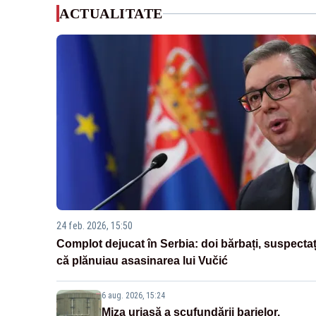
ACTUALITATE
24 feb. 2026, 15:50
Complot dejucat în Serbia: doi bărbați, suspectaț
că plănuiau asasinarea lui Vučić
6 aug. 2026, 15:24
Miza uriașă a scufundării barjelor.