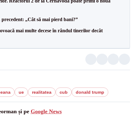
elor. Reactorul 2 de la Cernavodă poate primi o nouă
 precedent: „Cât să mai pierd bani?”
voacă mai multe decese în rândul tinerilor decât
peana
ue
realitatea
cub
donald trump
leorman și pe
Google News