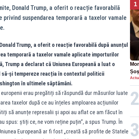
1
nite, Donald Trump, a oferit o reacție favorabilă
e privind suspendarea temporară a taxelor vamale
e.
 Donald Trump, a oferit o reacție favorabilă după anunțul
ea temporară a taxelor vamale aplicate importurilor
să, Trump a declarat că Uniunea Europeană a luat o
Mom
Șoș
 să-și tempereze reacția în contextul politicii
Actua
într
shington în ultimele săptămâni.
ă, europenii erau pregătiți să răspundă dur măsurilor luate
area taxelor după ce au înțeles amploarea acțiunilor
iți să anunțe represalii și apoi au aflat ce am făcut în
i-au spus: știți ce, ne vom reține puțin”, a spus Trump. În
 Uniunea Europeană ar fi fost „creată să profite de Statele