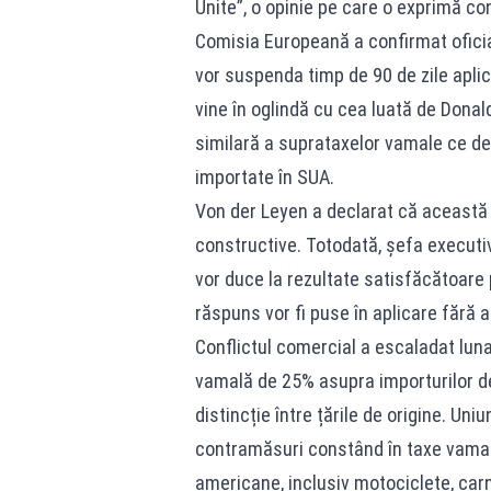
Unite”, o opinie pe care o exprimă con
Comisia Europeană a confirmat oficia
vor suspenda timp de 90 de zile aplic
vine în oglindă cu cea luată de Dona
similară a suprataxelor vamale ce de
importate în SUA.
Von der Leyen a declarat că această
constructive. Totodată, șefa executivu
vor duce la rezultate satisfăcătoare
răspuns vor fi puse în aplicare fără 
Conflictul comercial a escaladat lun
vamală de 25% asupra importurilor de
distincție între țările de origine. Un
contramăsuri constând în taxe vamal
americane, inclusiv motociclete, car