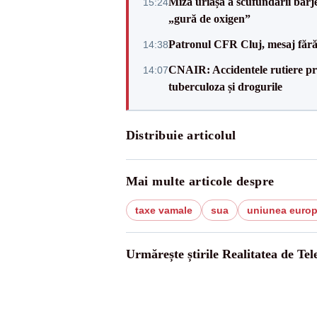
Miza uriașă a scufundării barj
15:24
„gură de oxigen”
Patronul CFR Cluj, mesaj fără
14:38
CNAIR: Accidentele rutiere pro
14:07
tuberculoza și drogurile
Distribuie articolul
Mai multe articole despre
taxe vamale
sua
uniunea euro
Urmărește știrile Realitatea de Te