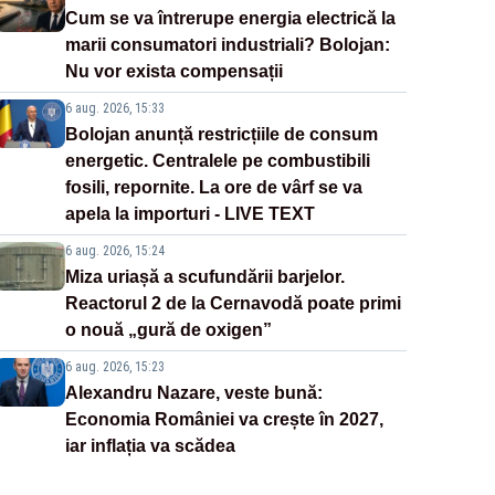
Cum se va întrerupe energia electrică la
marii consumatori industriali? Bolojan:
Nu vor exista compensații
6 aug. 2026, 15:33
Bolojan anunță restricțiile de consum
energetic. Centralele pe combustibili
fosili, repornite. La ore de vârf se va
apela la importuri - LIVE TEXT
6 aug. 2026, 15:24
Miza uriașă a scufundării barjelor.
Reactorul 2 de la Cernavodă poate primi
o nouă „gură de oxigen”
6 aug. 2026, 15:23
Alexandru Nazare, veste bună:
Economia României va crește în 2027,
iar inflația va scădea