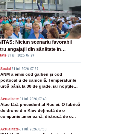
ITAS: Niciun scenariu favorabil
ru angajații din sănătate în
tate
·
31 iul. 2026, 07:29
ectul Legii salarizării
2
Social
-
31 iul. 2026, 07:39
ANM a emis cod galben și cod
portocaliu de caniculă. Temperaturile
urcă până la 38 de grade, iar nopțile
devin tropicale
3
Actualitate
-
31 iul. 2026, 07:40
Atac fără precedent al Rusiei. O fabrică
de drone din Kiev deținută de o
companie americană, distrusă de o
rachetă rusească
Actualitate
-
31 iul. 2026, 07:50