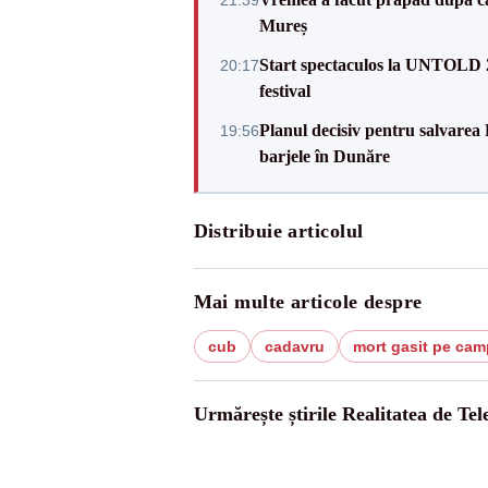
21:39
Mureș
Start spectaculos la UNTOLD 20
20:17
festival
Planul decisiv pentru salvarea
19:56
barjele în Dunăre
Distribuie articolul
Mai multe articole despre
cub
cadavru
mort gasit pe cam
Urmărește știrile Realitatea de Te