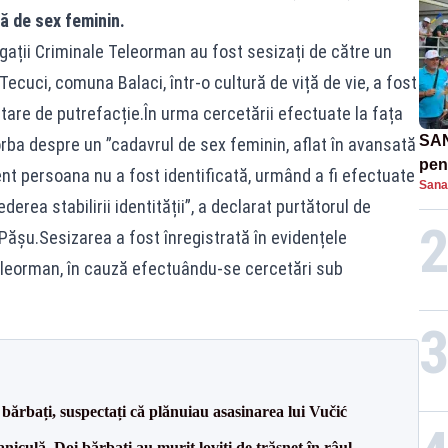
ă de sex feminin.
stigații Criminale Teleorman au fost sesizați de către un
 Tecuci, comuna Balaci, într-o cultură de viță de vie, a fost
stare de putrefacție.În urma cercetării efectuate la fața
SAN
 vorba despre un ”cadavrul de sex feminin, aflat în avansată
pent
nt persoana nu a fost identificată, urmând a fi efectuate
Sana
proi
erea stabilirii identității”, a declarat purtătorul de
 Pășu.Sesizarea a fost înregistrată în evidențele
eleorman, în cauză efectuându-se cercetări sub
bărbați, suspectați că plănuiau asasinarea lui Vučić
culă. Doi bărbați au murit loviți de trăsnet în râul