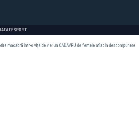
NATATE
SPORT
ire macabră într-o viță de vie: un CADAVRU de femeie aflat în descompunere