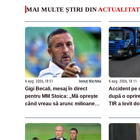
MAI MULTE ȘTIRI DIN
ACTUALITAT
6 aug. 2026, 18:51
Ionuț Nichita
6 aug. 2026, 18:11
Gigi Becali, mesaj în direct
Accident pe 
pentru MM Stoica: „Mă oprește
după o oprir
când vreau să arunc milioane
TIR a lovit do
pe transferuri”
încărcate cu