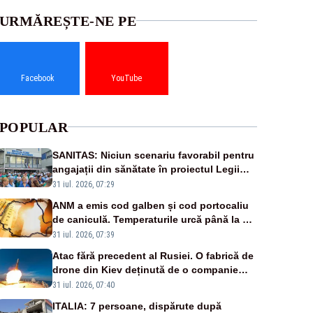
URMĂREȘTE-NE PE
Facebook
YouTube
POPULAR
SANITAS: Niciun scenariu favorabil pentru
angajații din sănătate în proiectul Legii
salarizării
31 iul. 2026, 07:29
ANM a emis cod galben și cod portocaliu
de caniculă. Temperaturile urcă până la 38
de grade, iar nopțile devin tropicale
31 iul. 2026, 07:39
Atac fără precedent al Rusiei. O fabrică de
drone din Kiev deținută de o companie
americană, distrusă de o rachetă rusească
31 iul. 2026, 07:40
ITALIA: 7 persoane, dispărute după