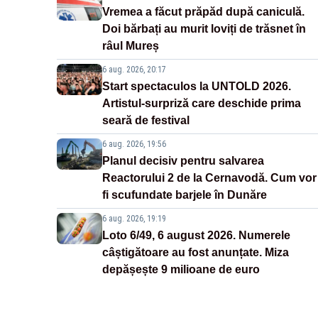
Vremea a făcut prăpăd după caniculă.
Doi bărbați au murit loviți de trăsnet în
râul Mureș
6 aug. 2026, 20:17
Start spectaculos la UNTOLD 2026.
Artistul-surpriză care deschide prima
seară de festival
6 aug. 2026, 19:56
Planul decisiv pentru salvarea
Reactorului 2 de la Cernavodă. Cum vor
fi scufundate barjele în Dunăre
6 aug. 2026, 19:19
Loto 6/49, 6 august 2026. Numerele
câștigătoare au fost anunțate. Miza
depășește 9 milioane de euro