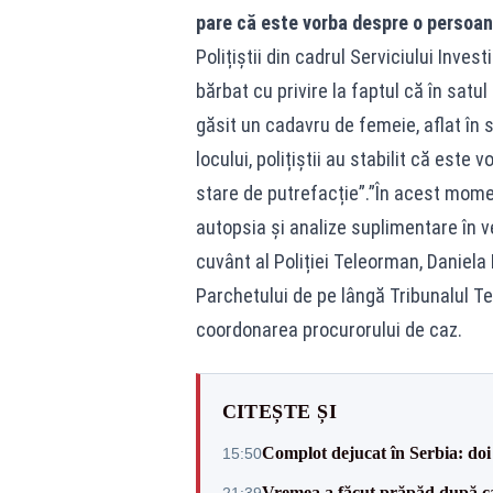
pare că este vorba despre o persoan
Polițiștii din cadrul Serviciului Inve
bărbat cu privire la faptul că în satul
găsit un cadavru de femeie, aflat în 
locului, polițiștii au stabilit că este
stare de putrefacție”.”În acest mome
autopsia și analize suplimentare în ved
cuvânt al Poliției Teleorman, Daniela
Parchetului de pe lângă Tribunalul T
coordonarea procurorului de caz.
CITEȘTE ȘI
Complot dejucat în Serbia: doi 
15:50
Vremea a făcut prăpăd după cani