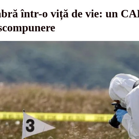
bră într-o viță de vie: un 
descompunere