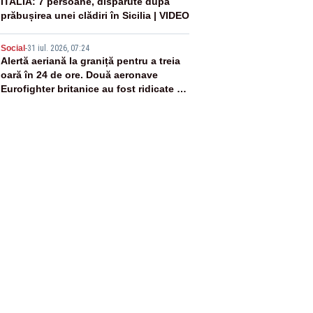
4
ITALIA: 7 persoane, dispărute după
prăbușirea unei clădiri în Sicilia | VIDEO
5
Social
-
31 iul. 2026, 07:24
Alertă aeriană la graniță pentru a treia
oară în 24 de ore. Două aeronave
Eurofighter britanice au fost ridicate de
la sol