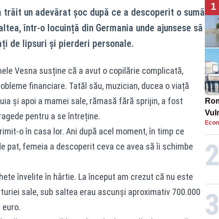
1
a trăit un adevărat șoc după ce a descoperit o sumă
altea, într-o locuință din Germania unde ajunsese să
ți de lipsuri și pierderi personale.
le Vesna susține că a avut o copilărie complicată,
probleme financiare. Tatăl său, muzician, ducea o viață
ia și apoi a mamei sale, rămasă fără sprijin, a fost
Rom
Vul
agede pentru a se întreține.
Econ
pun
rimit-o în casa lor. Ani după acel moment, în timp ce
cun
de pat, femeia a descoperit ceva ce avea să îi schimbe
ete învelite în hârtie. La început am crezut că nu este
ărturiei sale, sub saltea erau ascunși aproximativ 700.000
 euro.