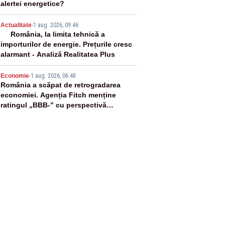
alertei energetice?
4
Actualitate
-
1 aug. 2026, 09:46
România, la limita tehnică a
importurilor de energie. Prețurile cresc
alarmant - Analiză Realitatea Plus
5
Economie
-
1 aug. 2026, 06:48
România a scăpat de retrogradarea
economiei. Agenția Fitch menține
ratingul „BBB-” cu perspectivă
negativă