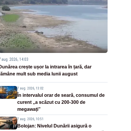
7 aug. 2026, 14:03
Dunărea crește ușor la intrarea în țară, dar
rămâne mult sub media lunii august
7 aug. 2026, 13:02
În intervalul orar de seară, consumul de
curent „a scăzut cu 200-300 de
megawați”
7 aug. 2026, 10:51
Bolojan: Nivelul Dunării asigură o