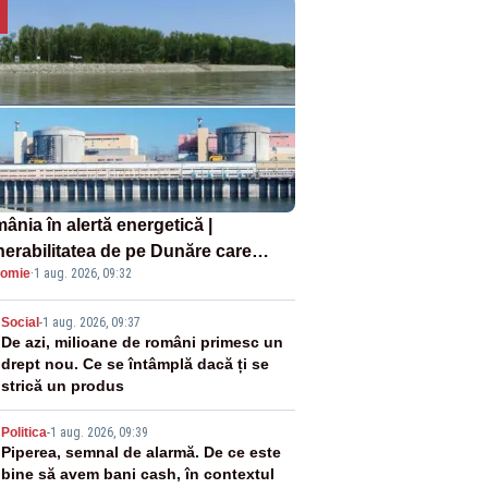
ânia în alertă energetică |
nerabilitatea de pe Dunăre care
omie
·
1 aug. 2026, 09:32
e în pericol Centrala Cernavodă era
oscută de pe vremea lui Ceaușescu
2
Social
-
1 aug. 2026, 09:37
De azi, milioane de români primesc un
drept nou. Ce se întâmplă dacă ți se
strică un produs
3
Politica
-
1 aug. 2026, 09:39
Piperea, semnal de alarmă. De ce este
bine să avem bani cash, în contextul