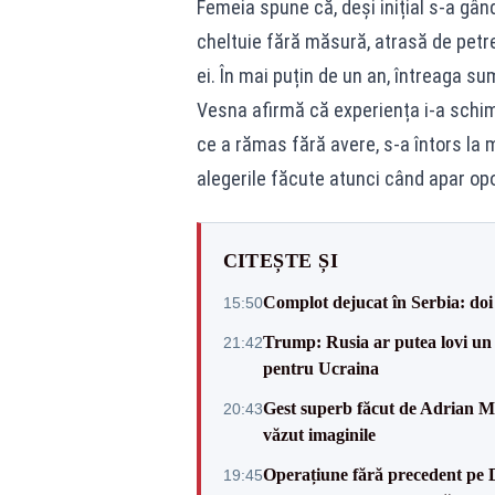
Femeia spune că, deși inițial s-a gân
cheltuie fără măsură, atrasă de petrec
ei. În mai puțin de un an, întreaga su
Vesna afirmă că experiența i-a schim
ce a rămas fără avere, s-a întors la
alegerile făcute atunci când apar opo
CITEȘTE ȘI
Complot dejucat în Serbia: doi 
15:50
Trump: Rusia ar putea lovi un
21:42
pentru Ucraina
Gest superb făcut de Adrian Mu
20:43
văzut imaginile
Operațiune fără precedent pe 
19:45