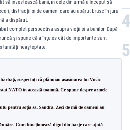
dit să investească banii, în cele din urmă a început să
eri, distracții și de oameni care au apărut brusc în jurul
mă a dispărut.
bat complet perspectiva asupra vieții și a banilor. După
 muncă și spune că a înțeles cât de importante sunt
rtunități neașteptate.
bărbați, suspectați că plănuiau asasinarea lui Vučić
 stat NATO în această toamnă. Ce spune despre armele
tu pentru soția sa, Sandra. Zeci de mii de oameni au
Dunăre. Cum funcționează digul din barje care ajută