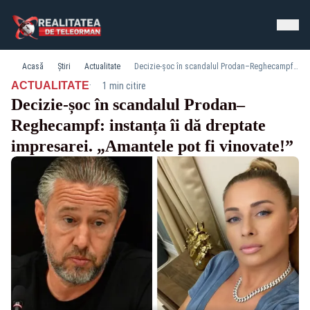
Acasă
Știri
Actualitate
Decizie‑șoc în scandalul Prodan–Reghecampf: instanța îi dă dreptate impresarei. „Amantele pot fi vinovate!”
·
ACTUALITATE
1 min citire
Decizie‑șoc în scandalul Prodan–
Reghecampf: instanța îi dă dreptate
impresarei. „Amantele pot fi vinovate!”