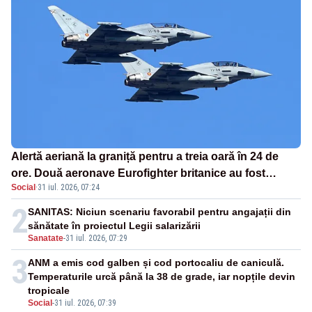
Alertă aeriană la graniță pentru a treia oară în 24 de
ore. Două aeronave Eurofighter britanice au fost
Social
·
31 iul. 2026, 07:24
ridicate de la sol
2
SANITAS: Niciun scenariu favorabil pentru angajații din
sănătate în proiectul Legii salarizării
Sanatate
-
31 iul. 2026, 07:29
3
ANM a emis cod galben și cod portocaliu de caniculă.
Temperaturile urcă până la 38 de grade, iar nopțile devin
tropicale
Social
-
31 iul. 2026, 07:39