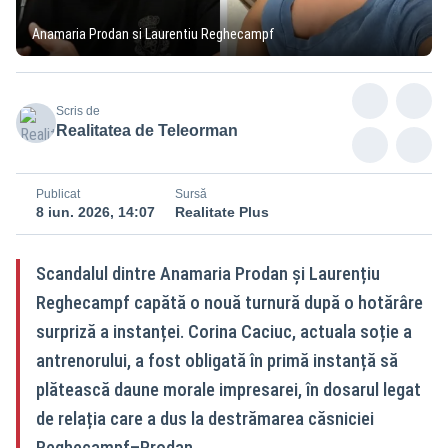
Anamaria Prodan si Laurentiu Reghecampf
Scris de
Realitatea de Teleorman
Publicat
Sursă
8 iun. 2026, 14:07
Realitate Plus
Scandalul dintre Anamaria Prodan și Laurențiu
Reghecampf capătă o nouă turnură după o hotărâre
surpriză a instanței. Corina Caciuc, actuala soție a
antrenorului, a fost obligată în primă instanță să
plătească daune morale impresarei, în dosarul legat
de relația care a dus la destrămarea căsniciei
Reghecampf–Prodan.