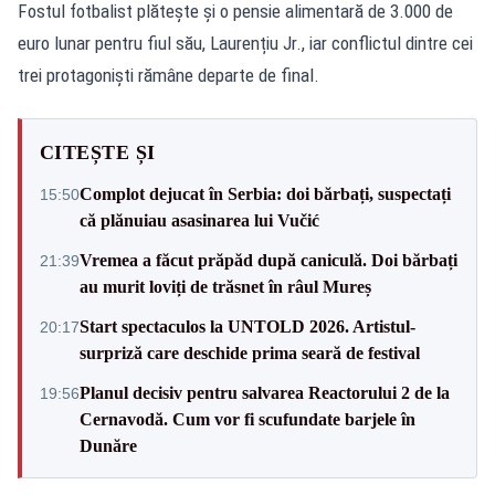
Fostul fotbalist plătește și o pensie alimentară de 3.000 de
euro lunar pentru fiul său, Laurențiu Jr., iar conflictul dintre cei
trei protagoniști rămâne departe de final.
CITEȘTE ȘI
Complot dejucat în Serbia: doi bărbați, suspectați
15:50
că plănuiau asasinarea lui Vučić
Vremea a făcut prăpăd după caniculă. Doi bărbați
21:39
au murit loviți de trăsnet în râul Mureș
Start spectaculos la UNTOLD 2026. Artistul-
20:17
surpriză care deschide prima seară de festival
Planul decisiv pentru salvarea Reactorului 2 de la
19:56
Cernavodă. Cum vor fi scufundate barjele în
Dunăre