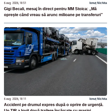
6 aug. 2026, 18:51
Ionuț Nichita
Gigi Becali, mesaj în direct pentru MM Stoica: „Mă
oprește când vreau să arunc milioane pe transferuri”
6 aug. 2026, 18:11
Ionuț Nichita
Accident pe drumul expres după o oprire de urgență.
Un TIR a lovit două trailere încărcate cu mașini