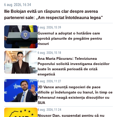
6 aug. 2026, 16:34
Ilie Bolojan evită un răspuns clar despre averea
partenerei sale: „Am respectat întotdeauna legea”
6 aug. 2026, 15:39
Guvernul a adoptat o hotărâre care
aprobă planurile de pregătire pentru
riscuri
6 aug. 2026, 15:18
Ana Maria Păcuraru: Televiziunea
Poporului solicită investigarea deciziilor
luate în această perioadă de criză
enegetică
6 aug. 2026, 11:27
JD Vance anunță negocieri de pace
dificile și îndelungate cu Iranul, în timp ce
Teheranul neagă existența discuțiilor cu
SUA
6 aug. 2026, 11:24
Nicușor Dan, suspendat pentru că nu