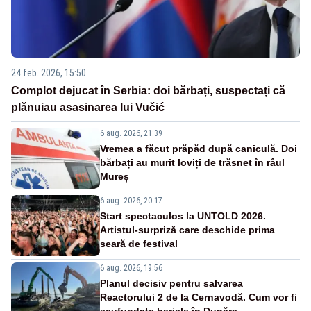
24 feb. 2026, 15:50
Complot dejucat în Serbia: doi bărbați, suspectați că
plănuiau asasinarea lui Vučić
6 aug. 2026, 21:39
Vremea a făcut prăpăd după caniculă. Doi
bărbați au murit loviți de trăsnet în râul
Mureș
6 aug. 2026, 20:17
Start spectaculos la UNTOLD 2026.
Artistul-surpriză care deschide prima
seară de festival
6 aug. 2026, 19:56
Planul decisiv pentru salvarea
Reactorului 2 de la Cernavodă. Cum vor fi
scufundate barjele în Dunăre