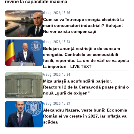
revine la capacitate maximă
6 aug. 2026, 15:36
Cum se va întrerupe energia electrică la
marii consumatori industriali? Bolojan:
Nu vor exista compensații
6 aug. 2026, 15:33
Bolojan anunță restricțiile de consum
energetic. Centralele pe combustibili
fosili, repornite. La ore de vârf se va apela
la importuri - LIVE TEXT
6 aug. 2026, 15:24
Miza uriașă a scufundării barjelor.
Reactorul 2 de la Cernavodă poate primi o
nouă „gură de oxigen”
6 aug. 2026, 15:23
Alexandru Nazare, veste bună: Economia
României va crește în 2027, iar inflația va
scădea