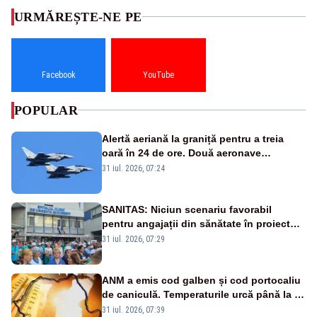
URMĂREȘTE-NE PE
Facebook
YouTube
POPULAR
Alertă aeriană la graniță pentru a treia
oară în 24 de ore. Două aeronave
Eurofighter britanice au fost ridicate de la
31 iul. 2026, 07:24
sol
SANITAS: Niciun scenariu favorabil
pentru angajații din sănătate în proiectul
Legii salarizării
31 iul. 2026, 07:29
ANM a emis cod galben și cod portocaliu
de caniculă. Temperaturile urcă până la 38
de grade, iar nopțile devin tropicale
31 iul. 2026, 07:39