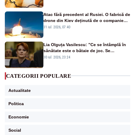
Atac fără precedent al Rusiei. O fabrică de
drone din Kiev deținută de o companie
americană, distrusă de o rachetă
31 iul. 2026, 07:40
rusească
Lia Olguța Vasilescu: ”Ce se întâmplă în
sănătate este o bătaie de joc. Se
guvernează extraordinar de prost”
30 iul. 2026, 23:24
CATEGORII POPULARE
Actualitate
Politica
Economie
Social