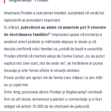
Anamaria Prodan a reacționat imediat, susținând că verdictul
reprezintă un precedent important.
În sfârșit,
judecătorii au admis că amantele pot fi vinovate
de destrămarea familiilor!
” Impresara spune că instanța a
analizat atent probele și mărturiile depuse în dosar și că
decizia confirmă rolul familiei ca „celulă de bază a societății.
Prodan afirmă că martorii aduși de Corina Caciuc „nu au putut
explica nici cine sunt, nici de unde vin”, iar hotărârea ar putea
încuraja și alte femei aflate în situații similare:
Poate astăzi am ajutat mii de femei care trăiesc ce am trăit
eu și copiii mei.
Între timp, procesele dintre Prodan și Reghecampf continuă.
Într-un alt dosar, antrenorul a pierdut o contestație și a fost
obligat să achite 10.000 de lei cheltuieli de judecată.