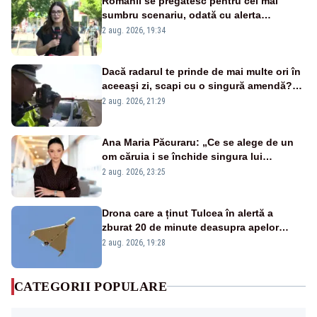
Românii se pregătesc pentru cel mai
sumbru scenariu, odată cu alerta
energetică
2 aug. 2026, 19:34
Dacă radarul te prinde de mai multe ori în
aceeași zi, scapi cu o singură amendă?
Ce spune legea
2 aug. 2026, 21:29
Ana Maria Păcuraru: „Ce se alege de un
om căruia i se închide singura lui
portiță?”
2 aug. 2026, 23:25
Drona care a ținut Tulcea în alertă a
zburat 20 de minute deasupra apelor
României. Au fost ridicate două F-16
2 aug. 2026, 19:28
CATEGORII POPULARE