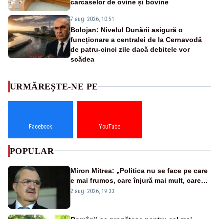
carcaselor de ovine și bovine
7 aug. 2026, 10:51
Bolojan: Nivelul Dunării asigură o
funcționare a centralei de la Cernavodă
de patru-cinci zile dacă debitele vor
scădea
URMĂREȘTE-NE PE
Facebook
YouTube
POPULAR
Miron Mitrea: „Politica nu se face pe care
e mai frumos, care înjură mai mult, care
țipă mai tare, ci pe proiecte”
2 aug. 2026, 19:33