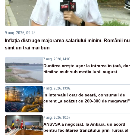
9 aug. 2026, 09:28
Inflația distruge majorarea salariului minim. Românii nu
simt un trai mai bun
7 aug. 2026, 14:03
Dunărea crește ușor la intrarea în țară, dar
rămâne mult sub media lunii august
7 aug. 2026, 13:02
În intervalul orar de seară, consumul de
curent „a scăzut cu 200-300 de megawați”
7 aug. 2026, 10:57
ANSVSA a negociat, la Ankara, un acord
pentru facilitarea tranzitului prin Turcia al