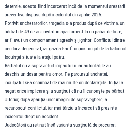
detenție, acesta fiind încarcerat încă de la momentul arestării
preventive dispuse după incidentul din aprilie 2025.
Potrivit anchetatorilor, tragedia s-a produs după ce victima, un
bărbat de 49 de ani invitat în apartament la un pahar de bere,
ar fi avut un comportament agresiv și jignitor. Conflictul dintre
cei doi a degenerat, iar gazda l-ar fi împins în gol de la balconul
locuinței situate la etajul patru.
Bărbatul nu a supraviețuit impactului, iar autoritățile au
deschis un dosar pentru omor. Pe parcursul anchetei,
inculpatul și-a schimbat de mai multe ori declarațiile. Inițial a
negat orice implicare și a susținut că nu îl cunoaște pe bărbat.
Ulterior, după apariția unor imagini de supraveghere, a
recunoscut conflictul, iar mai târziu a încercat să prezinte
incidentul drept un accident.
Judecătorii au reținut însă varianta susținută de procurori,