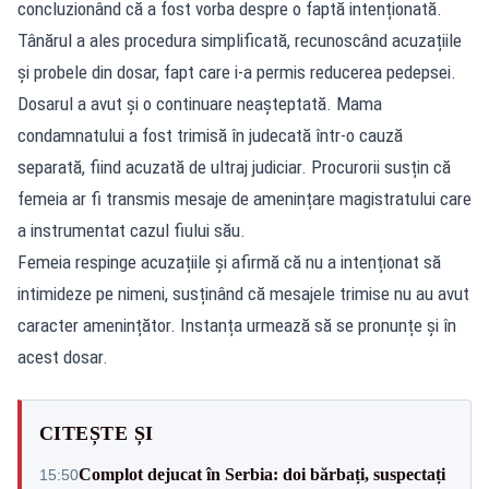
concluzionând că a fost vorba despre o faptă intenționată.
Tânărul a ales procedura simplificată, recunoscând acuzațiile
și probele din dosar, fapt care i-a permis reducerea pedepsei.
Dosarul a avut și o continuare neașteptată. Mama
condamnatului a fost trimisă în judecată într-o cauză
separată, fiind acuzată de ultraj judiciar. Procurorii susțin că
femeia ar fi transmis mesaje de amenințare magistratului care
a instrumentat cazul fiului său.
Femeia respinge acuzațiile și afirmă că nu a intenționat să
intimideze pe nimeni, susținând că mesajele trimise nu au avut
caracter amenințător. Instanța urmează să se pronunțe și în
acest dosar.
CITEȘTE ȘI
Complot dejucat în Serbia: doi bărbați, suspectați
15:50