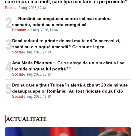
care înjură mai mult, care țipă mai tare, ci pe proiecte”
Politica
·
2 aug. 2026, 19:33
2
Românii se pregătesc pentru cel mai sumbru
scenariu, odată cu alerta energetică
Economie
-
2 aug. 2026, 19:34
3
Dacă radarul te prinde de mai multe ori în aceeași zi,
scapi cu o singură amendă? Ce spune legea
Social
-
2 aug. 2026, 21:29
4
Ana Maria Păcuraru: „Ce se alege de un om căruia i se
închide singura lui portiță?”
Social
-
2 aug. 2026, 23:25
5
Drona care a ținut Tulcea în alertă a zburat 20 de minute
deasupra apelor României. Au fost ridicate două F-16
Social
-
2 aug. 2026, 19:28
ACTUALITATE