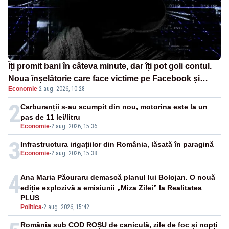
Îți promit bani în câteva minute, dar îți pot goli contul.
Noua înșelătorie care face victime pe Facebook și
Economie
·
2 aug. 2026, 10:28
WhatsApp
2
Carburanții s-au scumpit din nou, motorina este la un
pas de 11 lei/litru
Economie
-
2 aug. 2026, 15:36
3
Infrastructura irigațiilor din România, lăsată în paragină
Economie
-
2 aug. 2026, 15:38
4
Ana Maria Păcuraru demască planul lui Bolojan. O nouă
ediție explozivă a emisiunii „Miza Zilei” la Realitatea
PLUS
Politica
-
2 aug. 2026, 15:42
România sub COD ROȘU de caniculă, zile de foc și nopți