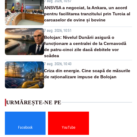
7 aug. 2026, 10:57
ANSVSA a negociat, la Ankara, un acord
pentru facilitarea tranzitului prin Turcia al
carcaselor de ovine și bovine
7 aug. 2026, 10:51
Bolojan: Nivelul Dunării asigură o
funcționare a centralei de la Cernavodă
de patru-cinci zile dacă debitele vor
scădea
7 aug. 2026, 10:43
Criza din energie. Cine scapă de măsurile
de raționalizare impuse de Bolojan
URMĂREȘTE-NE PE
Facebook
YouTube