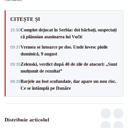
CITEȘTE ȘI
Complot dejucat în Serbia: doi bărbați, suspectați
15:50
că plănuiau asasinarea lui Vučić
Vremea se întoarce pe dos. Unde lovesc ploile
09:37
duminică, 9 august
Zelenski, verdict după 40 de zile de atacuri: „Sunt
09:35
mulțumit de rezultat”
Barjele au fost scufundate, dar apare un nou risc.
08:29
Ce se întâmplă pe Dunăre
Distribuie articolul