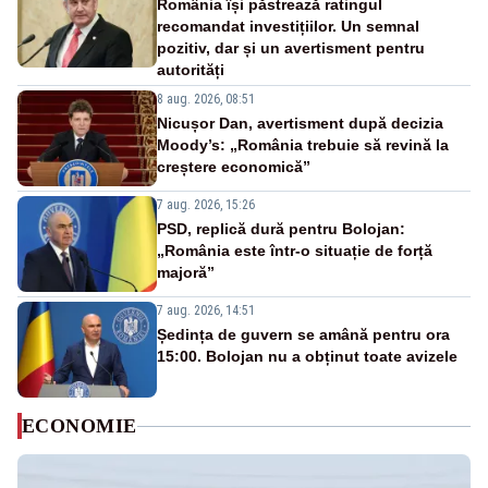
România își păstrează ratingul
recomandat investițiilor. Un semnal
pozitiv, dar și un avertisment pentru
autorități
8 aug. 2026, 08:51
Nicușor Dan, avertisment după decizia
Moody’s: „România trebuie să revină la
creștere economică”
7 aug. 2026, 15:26
PSD, replică dură pentru Bolojan:
„România este într-o situație de forță
majoră”
7 aug. 2026, 14:51
Ședința de guvern se amână pentru ora
15:00. Bolojan nu a obținut toate avizele
ECONOMIE