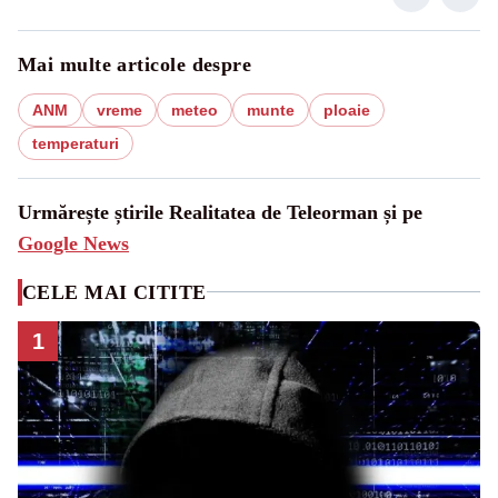
Mai multe articole despre
ANM
vreme
meteo
munte
ploaie
temperaturi
Urmărește știrile Realitatea de Teleorman și pe
Google News
CELE MAI CITITE
1