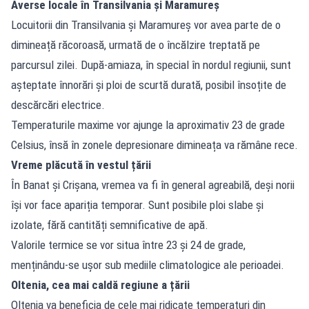
Averse locale în Transilvania și Maramureș
Locuitorii din Transilvania și Maramureș vor avea parte de o
dimineață răcoroasă, urmată de o încălzire treptată pe
parcursul zilei. După-amiaza, în special în nordul regiunii, sunt
așteptate înnorări și ploi de scurtă durată, posibil însoțite de
descărcări electrice.
Temperaturile maxime vor ajunge la aproximativ 23 de grade
Celsius, însă în zonele depresionare dimineața va rămâne rece.
Vreme plăcută în vestul țării
În Banat și Crișana, vremea va fi în general agreabilă, deși norii
își vor face apariția temporar. Sunt posibile ploi slabe și
izolate, fără cantități semnificative de apă.
Valorile termice se vor situa între 23 și 24 de grade,
menținându-se ușor sub mediile climatologice ale perioadei.
Oltenia, cea mai caldă regiune a țării
Oltenia va beneficia de cele mai ridicate temperaturi din