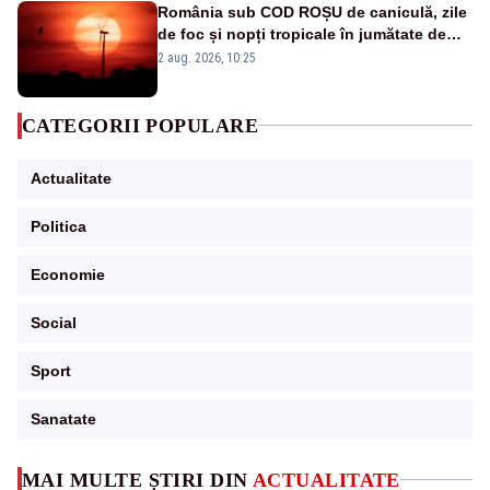
România sub COD ROȘU de caniculă, zile
de foc și nopți tropicale în jumătate de
țară
2 aug. 2026, 10:25
CATEGORII POPULARE
Actualitate
Politica
Economie
Social
Sport
Sanatate
MAI MULTE ȘTIRI DIN
ACTUALITATE