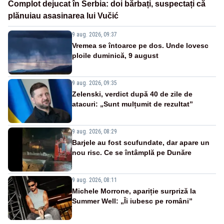
Complot dejucat în Serbia: doi bărbați, suspectați că
plănuiau asasinarea lui Vučić
9 aug. 2026, 09:37
Vremea se întoarce pe dos. Unde lovesc
ploile duminică, 9 august
9 aug. 2026, 09:35
Zelenski, verdict după 40 de zile de
atacuri: „Sunt mulțumit de rezultat”
9 aug. 2026, 08:29
Barjele au fost scufundate, dar apare un
nou risc. Ce se întâmplă pe Dunăre
9 aug. 2026, 08:11
Michele Morrone, apariție surpriză la
Summer Well: „Îi iubesc pe români”