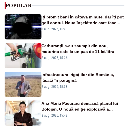
POPULAR
Îți promit bani în câteva minute, dar îți pot
goli contul. Noua înșelătorie care face
victime pe Facebook și WhatsApp
2 aug. 2026, 10:28
Carburanții s-au scumpit din nou,
motorina este la un pas de 11 lei/litru
2 aug. 2026, 15:36
Infrastructura irigațiilor din România,
lăsată în paragină
2 aug. 2026, 15:38
Ana Maria Păcuraru demască planul lui
Bolojan. O nouă ediție explozivă a
emisiunii „Miza Zilei” la Realitatea PLUS
2 aug. 2026, 15:42