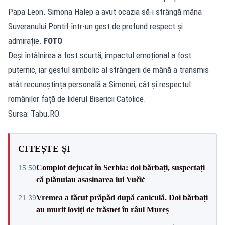
Papa Leon. Simona Halep a avut ocazia să-i strângă mâna
Suveranului Pontif într-un gest de profund respect și
admirație.
FOTO
Deși întâlnirea a fost scurtă, impactul emoțional a fost
puternic, iar gestul simbolic al strângerii de mână a transmis
atât recunoștința personală a Simonei, cât și respectul
românilor față de liderul Bisericii Catolice.
Sursa: Tabu.RO
CITEȘTE ȘI
Complot dejucat în Serbia: doi bărbați, suspectați
15:50
că plănuiau asasinarea lui Vučić
Vremea a făcut prăpăd după caniculă. Doi bărbați
21:39
au murit loviți de trăsnet în râul Mureș