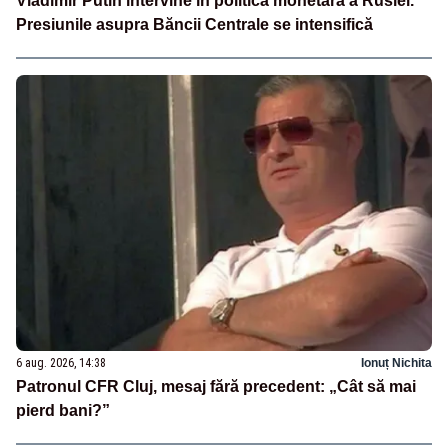
Vladimir Putin intervine în politica monetară a Rusiei.
Presiunile asupra Băncii Centrale se intensifică
6 aug. 2026, 14:38
Ionuț Nichita
Patronul CFR Cluj, mesaj fără precedent: „Cât să mai
pierd bani?”