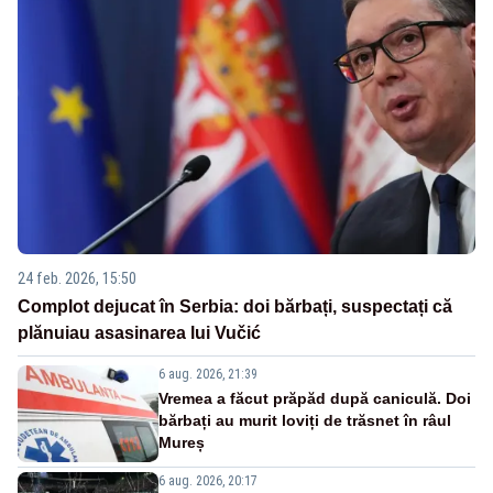
24 feb. 2026, 15:50
Complot dejucat în Serbia: doi bărbați, suspectați că
plănuiau asasinarea lui Vučić
6 aug. 2026, 21:39
Vremea a făcut prăpăd după caniculă. Doi
bărbați au murit loviți de trăsnet în râul
Mureș
6 aug. 2026, 20:17