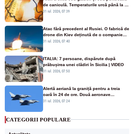
de caniculă. Temperaturile urcă până la 38
de grade, iar nopțile devin tropicale
31 iul. 2026, 07:39
Atac fără precedent al Rusiei. O fabrică de
drone din Kiev deținută de o companie
americană, distrusă de o rachetă
31 iul. 2026, 07:40
rusească
ITALIA: 7 persoane, dispărute după
prăbușirea unei clădiri în Sicilia | VIDEO
31 iul. 2026, 07:50
Alertă aeriană la graniță pentru a treia
oară în 24 de ore. Două aeronave
Eurofighter britanice au fost ridicate de la
31 iul. 2026, 07:24
sol
CATEGORII POPULARE
Actualitate