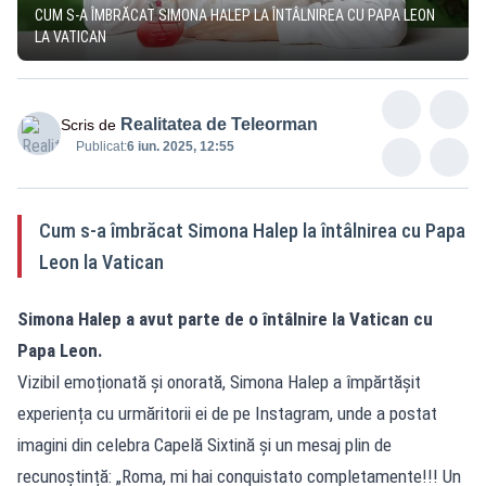
CUM S-A ÎMBRĂCAT SIMONA HALEP LA ÎNTÂLNIREA CU PAPA LEON
LA VATICAN
Realitatea de Teleorman
Scris de
Publicat:
6 iun. 2025, 12:55
Cum s-a îmbrăcat Simona Halep la întâlnirea cu Papa
Leon la Vatican
Simona Halep a avut parte de o întâlnire la Vatican cu
Papa Leon.
Vizibil emoționată și onorată, Simona Halep a împărtășit
experiența cu urmăritorii ei de pe Instagram, unde a postat
imagini din celebra Capelă Sixtină și un mesaj plin de
recunoștință: „Roma, mi hai conquistato completamente!!! Un