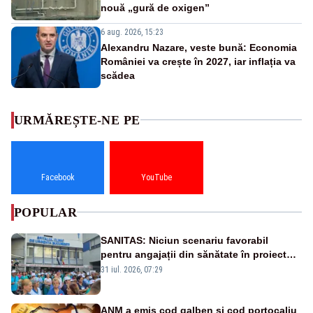
nouă „gură de oxigen”
6 aug. 2026, 15:23
Alexandru Nazare, veste bună: Economia
României va crește în 2027, iar inflația va
scădea
URMĂREȘTE-NE PE
Facebook
YouTube
POPULAR
SANITAS: Niciun scenariu favorabil
pentru angajații din sănătate în proiectul
Legii salarizării
31 iul. 2026, 07:29
ANM a emis cod galben și cod portocaliu