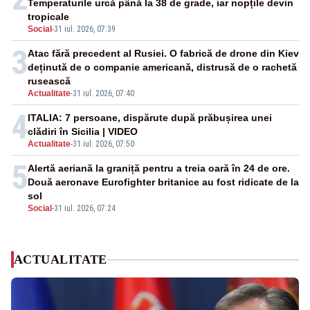
Temperaturile urcă până la 38 de grade, iar nopțile devin
tropicale
Social
-
31 iul. 2026, 07:39
3
Atac fără precedent al Rusiei. O fabrică de drone din Kiev
deținută de o companie americană, distrusă de o rachetă
rusească
Actualitate
-
31 iul. 2026, 07:40
4
ITALIA: 7 persoane, dispărute după prăbușirea unei
clădiri în Sicilia | VIDEO
Actualitate
-
31 iul. 2026, 07:50
5
Alertă aeriană la graniță pentru a treia oară în 24 de ore.
Două aeronave Eurofighter britanice au fost ridicate de la
sol
Social
-
31 iul. 2026, 07:24
ACTUALITATE