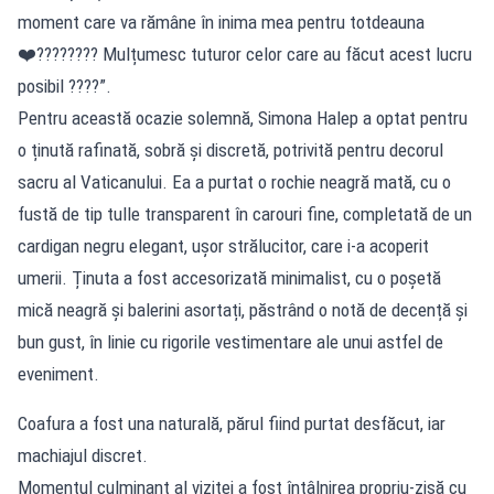
moment care va rămâne în inima mea pentru totdeauna
❤️???????? Mulțumesc tuturor celor care au făcut acest lucru
posibil ????”.
Pentru această ocazie solemnă, Simona Halep a optat pentru
o ținută rafinată, sobră și discretă, potrivită pentru decorul
sacru al Vaticanului. Ea a purtat o rochie neagră mată, cu o
fustă de tip tulle transparent în carouri fine, completată de un
cardigan negru elegant, ușor strălucitor, care i-a acoperit
umerii. Ținuta a fost accesorizată minimalist, cu o poșetă
mică neagră și balerini asortați, păstrând o notă de decență și
bun gust, în linie cu rigorile vestimentare ale unui astfel de
eveniment.
Coafura a fost una naturală, părul fiind purtat desfăcut, iar
machiajul discret.
Momentul culminant al vizitei a fost întâlnirea propriu-zisă cu