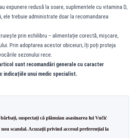
 sau expunere redusă la soare, suplimentele cu vitamina D,
tuși, ele trebuie administrate doar la recomandarea
uiește prin echilibru – alimentație corectă, mișcare,
ui. Prin adoptarea acestor obiceiuri, îți poți proteja
vocările sezonului rece.
rticol sunt recomandări generale cu caracter
c indicațiile unui medic specialist.
bărbați, suspectați că plănuiau asasinarea lui Vučić
ou scandal. Acuzații privind accesul preferențial la