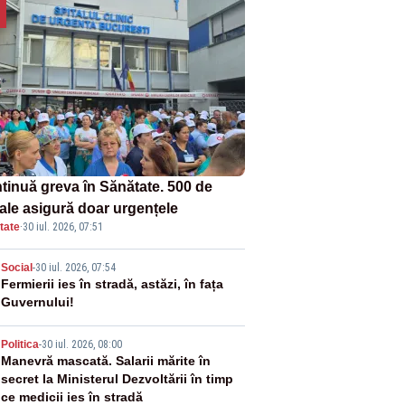
tinuă greva în Sănătate. 500 de
tale asigură doar urgențele
tate
·
30 iul. 2026, 07:51
2
Social
-
30 iul. 2026, 07:54
Fermierii ies în stradă, astăzi, în fața
Guvernului!
3
Politica
-
30 iul. 2026, 08:00
Manevră mascată. Salarii mărite în
secret la Ministerul Dezvoltării în timp
ce medicii ies în stradă