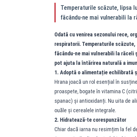
Temperaturile scăzute, lipsa lu
făcându-ne mai vulnerabili la ră
Odată cu venirea sezonului rece, orga
respiratorii. Temperaturile scăzute, l
făcându-ne mai vulnerabili la răceli ș
pot ajuta la întărirea naturală a imuni
1. Adoptă o alimentație echilibrată ș
Hrana joacă un rol esențial în susțin
proaspete, bogate în vitamina C (citri
spanac) și antioxidanți. Nu uita de al
ouăle și cerealele integrale.
2. Hidratează-te corespunzător
Chiar dacă iarna nu resimțim la fel 