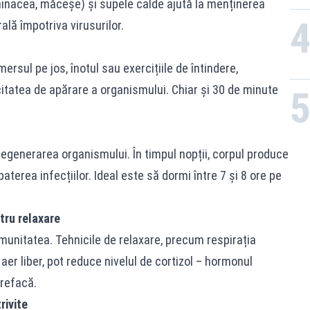
chinacea, măceșe) și supele calde ajută la menținerea
ală împotriva virusurilor.
rsul pe jos, înotul sau exercițiile de întindere,
itatea de apărare a organismului. Chiar și 30 de minute
regenerarea organismului. În timpul nopții, corpul produce
aterea infecțiilor. Ideal este să dormi între 7 și 8 ore pe
tru relaxare
munitatea. Tehnicile de relaxare, precum respirația
aer liber, pot reduce nivelul de cortizol – hormonul
 refacă.
rivite