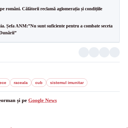
e pe români. Călătorii reclamă aglomerația și condițiile
mânia. Șefa ANM:”Nu sunt suficiente pentru a combate seceta
 Dunării”
ece
raceala
cub
sistemul imunitar
leorman și pe
Google News