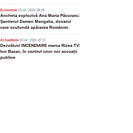
4
Economie
-
30 iul. 2026, 08:09
Ancheta explozivă Ana Maria Păcuraru:
Șantierul Damen Mangalia, dosarul
care scufundă apărarea României
5
Actualitate
-
30 iul. 2026, 07:51
Dezvăluiri INCENDIARE marca Rizea TV:
Ion Bazac, în centrul unor noi acuzații
publice