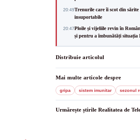
Trenurile care îi scot din sărit
20:49
insuportabile
Ploile și vijeliile revin în Ro
20:47
și pentru a îmbunătăți situația
Distribuie articolul
Mai multe articole despre
gripa
sistem imunitar
sezonul r
Urmărește știrile Realitatea de Te