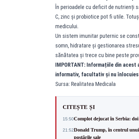
În perioadele cu deficit de nutrienți
C, zinc și probiotice pot fi utile. To
medicului.
Un sistem imunitar puternic se constr
somn, hidratare și gestionarea stresul
sănătatea și trece cu bine peste pro
IMPORTANT: Informațiile din acest a
informativ, facultativ și nu înlocuies
Sursa: Realitatea Medicala
CITEȘTE ȘI
Complot dejucat în Serbia: doi 
15:50
Donald Trump, în centrul unui n
21:52
postările sale