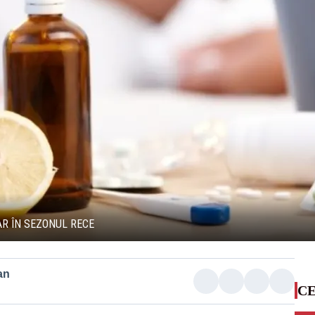
AR ÎN SEZONUL RECE
an
CE