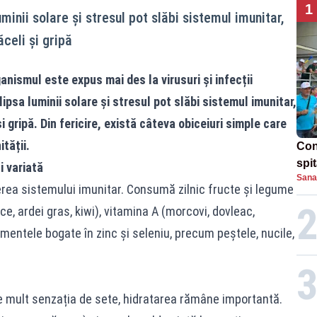
1
minii solare și stresul pot slăbi sistemul imunitar,
celi și gripă
nismul este expus mai des la virusuri și infecții
ipsa luminii solare și stresul pot slăbi sistemul imunitar,
i gripă. Din fericire, există câteva obiceiuri simple care
tății.
Con
spi
i variată
Sana
erea sistemului imunitar. Consumă zilnic fructe și legume
ce, ardei gras, kiwi), vitamina A (morcovi, dovleac,
imentele bogate în zinc și seleniu, precum peștele, nucile,
de mult senzația de sete, hidratarea rămâne importantă.