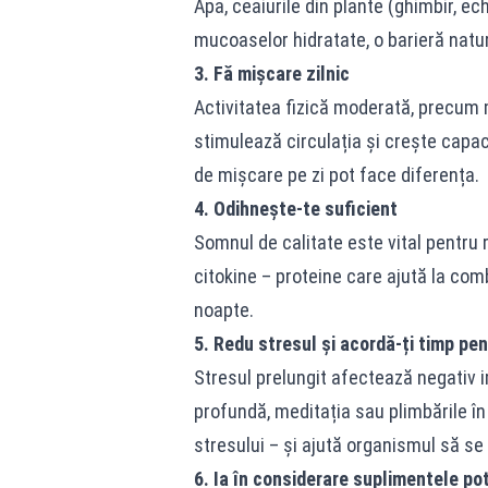
Apa, ceaiurile din plante (ghimbir, e
mucoaselor hidratate, o barieră natur
3. Fă mișcare zilnic
Activitatea fizică moderată, precum me
stimulează circulația și crește capac
de mișcare pe zi pot face diferența.
4. Odihnește-te suficient
Somnul de calitate este vital pentru 
citokine – proteine care ajută la comb
noapte.
5. Redu stresul și acordă-ți timp pen
Stresul prelungit afectează negativ i
profundă, meditația sau plimbările în 
stresului – și ajută organismul să se
6. Ia în considerare suplimentele pot